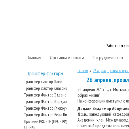
Работаем с 
Главная
Доставка и оплата
Сотрудничество
»
Главная
26 апреля, прошла лекция
Трансфер факторы
26 апреля, прош
Трансфер фактор Плюс
Трансфер фактор Классик
26 апреля 2015 г., г. Москв
Трансфер Фактор Эдванс
образ жизни"
На конференции выступил с л
Трансфер Фактор Кардио
Трансфер Фактор Глюкоуч
Дадали Владимир Абдулаев
Д.х.н., заведующий кафедро
Трансфер Фактор Белл Ви
Академии, член Международ
Протеин PRO-TF (ПРО-ТФ)
почетный председатель нау
ваниль