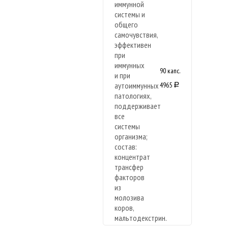
90 капс.
4965
a