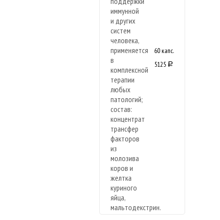
60 капс.
5125
a
Новая
формула