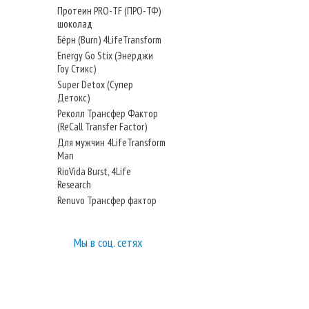
Протеин PRO-TF (ПРО-ТФ)
шоколад
Бёрн (Burn) 4LifeTransform
Energy Go Stix (Энерджи
Гоу Стикс)
Super Detox (Супер
Детокс)
Реколл Трансфер Фактор
(ReCall Transfer Factor)
Для мужчин 4LifeTransform
Man
RioVida Burst, 4Life
Research
Renuvo Трансфер фактор
Мы в соц. сетях