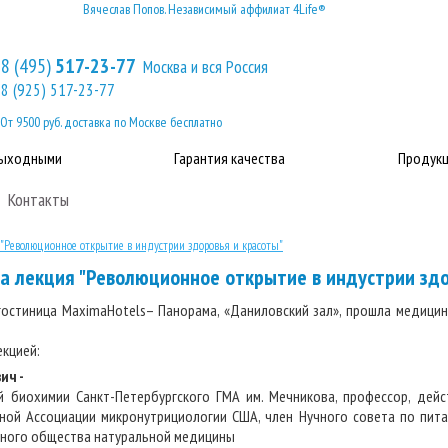
Вячеслав Попов. Независимый аффилиат 4Life®
8 (495)
517-23-77
Москва и вся Россия
8 (925) 517-23-77
От 9500 руб. доставка по Москве бесплатно
выходными
Гарантия качества
Продукц
Контакты
 "Революционное открытие в индустрии здоровья и красоты"
ла лекция "Революционное открытие в индустрии здо
а, гостиница MaximaHotels– Панорама, «Даниловский зал», прошла медиц
екцией:
ич -
й биохимии Санкт-Петербургского ГМА им. Мечникова, профессор, дей
ной Ассоциации микронутрициологии США, член Нучного совета по пита
чного общества натуральной медицины