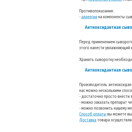
Противопоказания:
-
аллергия
на компоненты сыв
Антиоксидантная сыво
Перед применением сыворотк
этого нанести увлажняющий к
Хранить сыворотку необходим
Антиоксидантная сыво
Производитель антиоксидан
нас можно несколькими спос
- достаточно просто внести э
- можно заказать препарат ч
- можно позвонить нашему ме
Способ оплаты
вы можете выб
Доставка
товара осуществляе