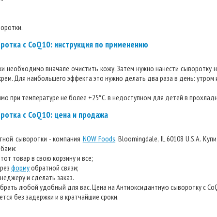
оротки.
ротка с CoQ10: инструкция по применению
и необходимо вначале очистить кожу. Затем нужно нанести сыворотку на
рем. Для наибольшего эффекта это нужно делать два раза в день: утром 
о при температуре не более +25°С. в недоступном для детей в прохладн
ротка с CoQ10: цена и продажа
тной сыворотки - компания
NOW Foods
, Bloomingdale, IL 60108 U.S.A. Ку
обами:
тот товар в свою корзину и все;
ерез
форму
обратной связи;
неджеру и сделать заказ.
рать любой удобный для вас. Цена на Антиоксидантную сыворотку с CoQ1
тся без задержки и в кратчайшие сроки.