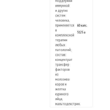
60 капс.
5125
a
Новая
формула