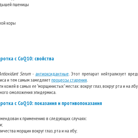
одышей пшеницы
вой коры
ротка с CoQ10: свойства
ntioxidant Serum
-
антиоксидантные
. Этот препарат нейтрализует вре
миса и тем самым замедляет
процессы старения
.
 кожей в самых ее "морщинистых" местах: вокруг глаз, вокруг рта и на лбу
очного омоложения эпидермиса.
ротка с CoQ10: показания и противопоказания
омендован к применению в следующих случаях:
и;
ичества морщин вокруг глаз, рта и на лбу;
..