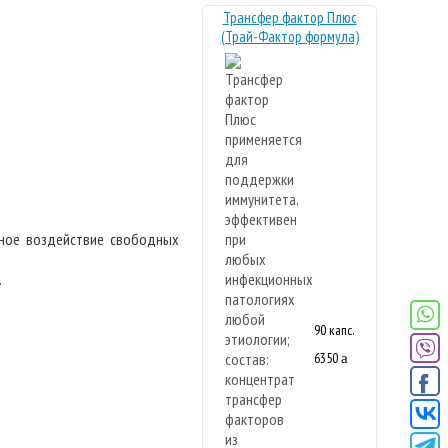
Трансфер фактор Плюс
(Трай-Фактор формула)
дное воздействие свободных
.
90 капс.
6350
a
Новая
формула