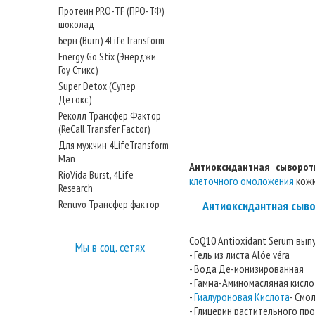
Протеин PRO-TF (ПРО-ТФ)
шоколад
Бёрн (Burn) 4LifeTransform
Energy Go Stix (Энерджи
Гоу Стикс)
Super Detox (Супер
Детокс)
Реколл Трансфер Фактор
(ReCall Transfer Factor)
Для мужчин 4LifeTransform
Man
Антиоксидантная сыворот
RioVida Burst, 4Life
клеточного омоложения
кожи
Research
Renuvo Трансфер фактор
Антиоксидантная сыво
CoQ10 Antioxidant Serum выпу
Мы в соц. сетях
- Гель из листа Alóe véra
- Вода Де-ионизированная
- Гамма-Аминомасляная кисло
-
Гиалуроновая Кислота
- Смо
- Глицерин растительного п