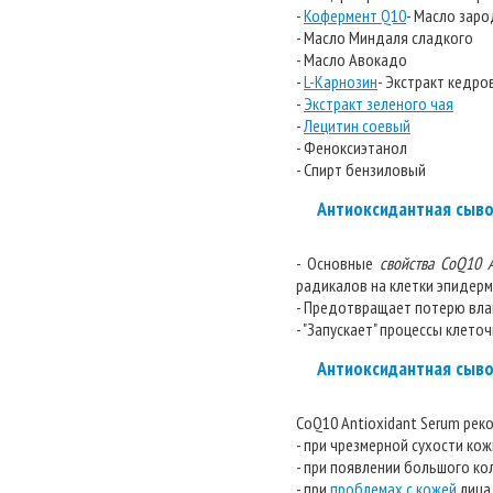
-
Кофермент Q10
- Масло зар
- Масло Миндаля сладкого
- Масло Авокадо
-
L-Карнозин
- Экстракт кедро
-
Экстракт зеленого чая
-
Лецитин соевый
- Феноксиэтанол
- Спирт бензиловый
Антиоксидантная сыво
- Основные
свойства CoQ10 A
радикалов на клетки эпидер
- Предотвращает потерю влаги
- "Запускает" процессы клет
Антиоксидантная сыво
CoQ10 Antioxidant Serum рек
- при чрезмерной сухости кож
- при появлении большого кол
- при
проблемах с кожей
лица.