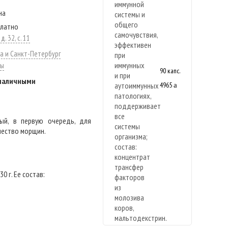
на
платно
. 32, с. 11
а и Санкт-Петербург
ты
90 капс.
 наличными
4965
a
ый, в первую очередь, для
ичество морщин.
0 г. Ее состав: