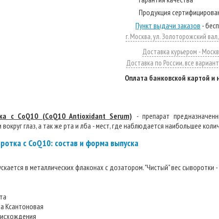
Продукция сертифицирова
Пункт выдачи заказов
- бес
г. Москва, ул. Золоторожский вал, д
Доставка курьером - Москв
Доставка по России, все вариан
Оплата банковской картой и
ка с CoQ10 (CoQ10 Antioxidant Serum)
- препарат предназначенн
 вокруг глаз, а так же рта и лба - мест, где наблюдается наибольшее кол
ротка с CoQ10: состав и форма выпуска
скается в металлических флаконах с дозатором. "Чистый" вес сыворотки - 3
та
ла Ксантоновая
роисхождения