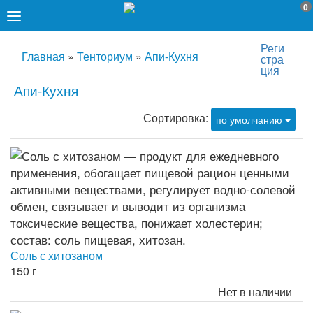
0
Реги
Главная
»
Тенториум
»
Апи-Кухня
стра
ция
Апи-Кухня
Сортировка:
по умолчанию
Соль с хитозаном
150 г
Нет в наличии