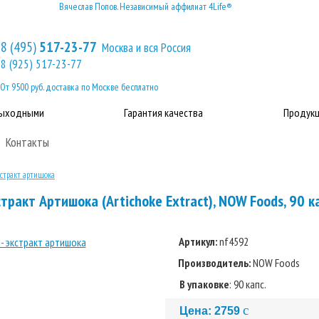
Вячеслав Попов. Независимый аффилиат 4Life®
8 (495)
517-23-77
Москва и вся Россия
8 (925) 517-23-77
От 9500 руб. доставка по Москве бесплатно
выходными
Гарантия качества
Продукц
Контакты
кстракт артишока
тракт Артишока (Artichoke Extract), NOW Foods, 90 к
Артикул:
nf4592
Производитель:
NOW Foods
В упаковке
: 90 капс.
c
Цена:
2759