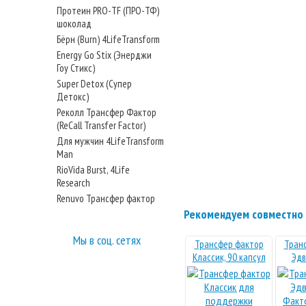
Протеин PRO-TF (ПРО-ТФ)
шоколад
Бёрн (Burn) 4LifeTransform
Energy Go Stix (Энерджи
Гоу Стикс)
Super Detox (Супер
Детокс)
Реколл Трансфер Фактор
(ReCall Transfer Factor)
Для мужчин 4LifeTransform
Man
RioVida Burst, 4Life
Research
Renuvo Трансфер фактор
Рекомендуем совместно 
Мы в соц. сетях
Трансфер фактор
Тран
Классик, 90 капсул
Эдв
Факт