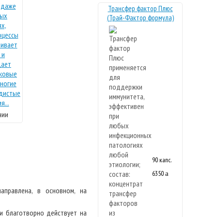
Трансфер фактор Плюс
(Трай-Фактор формула)
чии
90 капс.
6350
a
Новая
формула
аправлена, в основном, на
и благотворно действует на