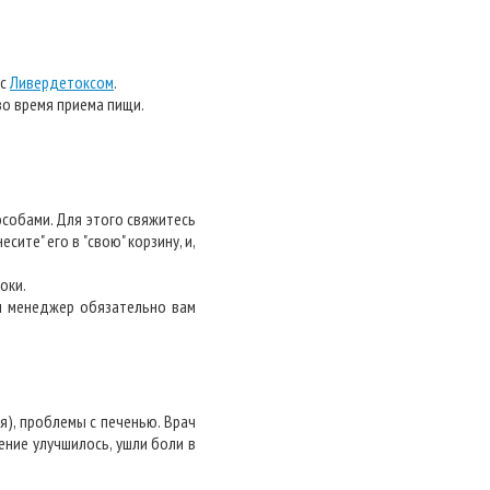
 с
Ливердетоксом
.
во время приема пищи.
особами. Для этого свяжитесь
ите" его в "свою" корзину, и,
оки.
аш менеджер обязательно вам
я), проблемы с печенью. Врач
рение улучшилось, ушли боли в