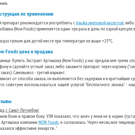
ания.
нструкция по применению
й препарат рекомендуется употреблять с
Альфа лиеповой кислотой
, либо
обавка (Now Foods) применяется один-три раза в день по одной капсуле 
едоступном для детей месте при температуре не выше +25°С.
w Foods цена и продажа
ранице. Купить Экстракт Артишока (Now Foods) у нас предлагаем тремя сп
ну и сделайте устный заказ, либо закажите препарат через корзину ("занес
заказ). Самовывоз - третий вариант.
висит от способа заказа, он выполняется без задержки и в кратчайшие ср
, то советуем воспользоваться нашей услугой "бесплатного звонка" - н
тзывы
да, г. Санкт-Петербург
ли боли в правом боку. УЗИ показало, что желч у меня не в норме (густа
т Артишока компании
NOW Foods
, я согласилась. Через месяц мое пищева
казался эффективне лекарств..."