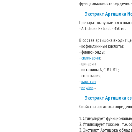
функциональность сердечно-
Экстракт Артишока No
Препарат выпускается в плас
- Artichoke Extract - 450 мг.
В состав артишока входит ц
- кофеилхинные кислоты;
- флавоноиды;
-
силимарин
;
- цинарин;
- витамины А, С, В2, В1.;
- соли калия;
-
каротин
;
-
инулин
...
Экстракт Артишока св
Свойства артишока определя
1. Cтимулирует функционально
2. Утилизирует токсины, т.е.
3. Экстракт Артишока облад