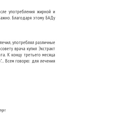
осле употребления жирной и
важно. Благодаря этому БАДу
 лечил, употреблял различные
 совету врача купил Экстракт
та. К концу третьего месяца
"... Всем говорю: для лечения
nger
и