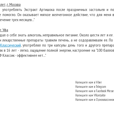
лет, г. Москва
 употреблять Экстракт Артишока после праздничных застольев и п
е помогло. Он оказывает мягкое желчегонное действие, что для меня 
течение трех месяцев..."
г. Уфа
, дал о себе знать алкоголь, неправильное питание. Около шести лет я ее
ти лекарственные препараты травили печень, а не оздоравливали ее. По
Классический
, употреблял по три капсулы день того и другого препара
к в 16 лет - легко, ощущение полной энергии, настроение на "100 баллов
 Классик - эффективнее нет..."
Напишите нам в Viber
Напишите нам в Telegram
Напишите нам в Facebook Messe
Напишите нам VKontakte
Напишите нам в Одноклассник