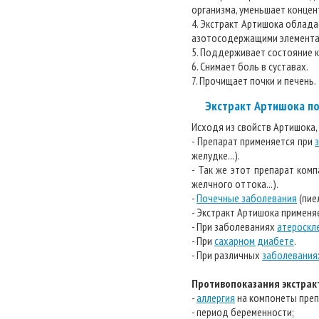
организма, уменьшает конце
4. Экстракт Артишока облад
азотосодержащими элемента
5. Поддерживает состояние к
6. Снимает боль в суставах.
7. Прочищает почки и печень.
Экстракт Артишока по
Исходя из свойств Артишока,
- Препарат применяется при
желудке...).
- Так же этот препарат ком
желчного оттока...).
-
Почечные заболевания
(пие
- Экстракт Артишока применя
- При заболеваниях
атероскл
- При
сахарном диабете
.
- При различных
заболевания
Противопоказания экстрак
-
аллергия
на компонеты преп
- период беременности;