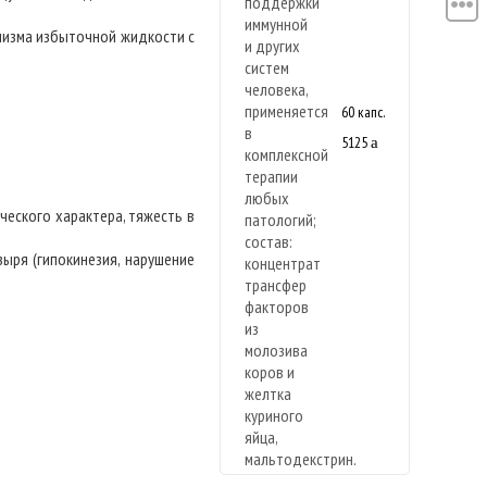
низма избыточной жидкости с
60 капс.
5125
a
Новая
формула
ческого характера, тяжесть в
ыря (гипокинезия, нарушение