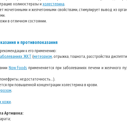
нтрацию холинэстеразы и
холестерина
.
ает мочегонными и желчегонными свойствами, стимулирует вывод из орга
ми.
ожи в отличном состоянии.
казания и противопоказания
 рекомендации к его применению:
заболеваниях ЖКТ
(
метеоризм
, отрыжка, тошнота, расстройства диспепти
пании
Now Foods
примененяется при заболеваниях печени и желчного пуз
лонефриты, недостаточность...).
ется при повышенной концентрации холестерина в крови.
ерозом
.
х кожи
.
та Артишока:
арата;