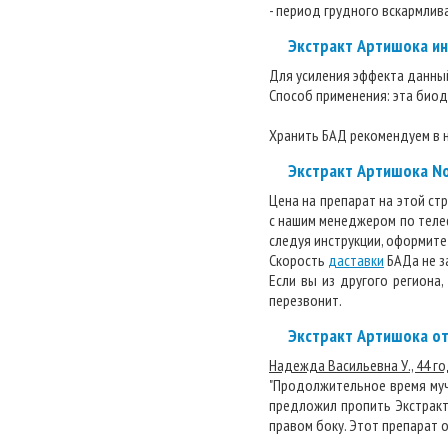
- период грудного вскармлив
Экстракт Артишока и
Для усиления эффекта данны
Способ применения: эта биод
Хранить БАД рекомендуем в н
Экстракт Артишока No
Цена на препарат на этой ст
с нашим менеджером по телефо
следуя инструкции, оформите 
Скорость
даставки
БАДа не за
Если вы из другого региона
перезвонит.
Экстракт Артишока о
Надежда Васильевна У., 44 го
"Продолжительное время мучи
предложил пропить Экстрак
правом боку. Этот препарат о