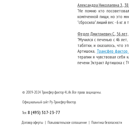
Александра Николаевна З., 38 
"Не помню кто посоветовал
компченной пищи, но это мн
"сбросила" лиший вес - 6 кг. в 
Федер Дмитриевич С., 56 лет, 
"Мучился с печенью с 46 лет
таблтки, и оказалось, что э
Артишока,
Трансфер фактор 
терапии я чувствовал себя ка
печени Эктракт Артишока с ТФ
© 2009-2024
Трансфер фактор
4Life. Все права защищены.
Официальный сайт Ру-Трансфер Фактор.
8 (495) 517-23-77
Тел:
Договор оферты
|
Пользовательское соглашение
|
Политика безопасности