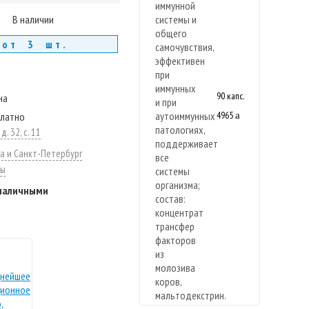
В наличии
 от 3 шт.
90 капс.
на
4965
платно
a
. 32, с. 11
а и Санкт-Петербург
ты
 наличными