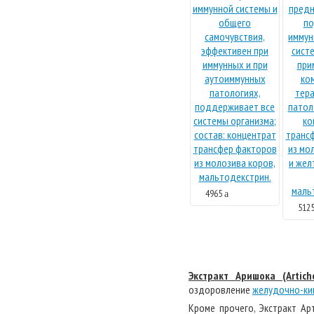
4965
a
512
Экстракт Аришока (Artich
оздоровление
желудочно-ки
Кроме прочего, Экстракт А