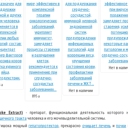
Нет в нали
5
a
Нет в наличии
895
a
oke Extract)
- препарат, функциональная деятельность которого н
шечного тракта
человека и его мочевыделительной системы.
ртишока мощный
гепатопротектор
, прекарасно
очищает печень
и
почки