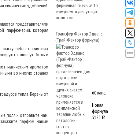
ия химических удобрений,
являются представителями
кой парфюмерии, которая
Трансфер Фактор Эдванс
(Трай-Фактор формула)
т массу неблагоприятных
воцируют головную боль и
ают магическим ароматом
анными во многих странах
60 капс.
градусов тепла. Беречь от
Новая
формула
ые поля и отправьте нам,
5125
a
 закажите парфюм нашим