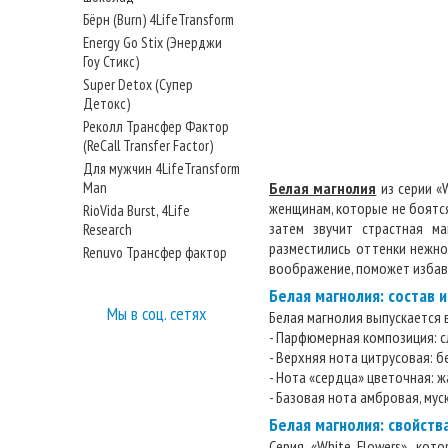
Бёрн (Burn) 4LifeTransform
Energy Go Stix (Энерджи
Гоу Стикс)
Super Detox (Супер
Детокс)
Реколл Трансфер Фактор
(ReCall Transfer Factor)
Для мужчин 4LifeTransform
Man
Белая магнолия
из серии «
женщинам, которые не боятс
RioVida Burst, 4Life
затем звучит страстная м
Research
разместились оттенки нежно
Renuvo Трансфер фактор
воображение, поможет избав
Белая магнолия: состав 
Мы в соц. сетях
Белая магнолия выпускается 
- Парфюмерная композиция: с
- Верхняя нота цитрусовая: б
- Нота «сердца» цветочная: жа
- Базовая нота амбровая, муск
Белая магнолия: свойств
Серия «White Flowers», ко