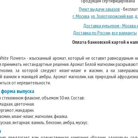
Продукция сертифицирована
Пункт выдачи заказов
- беспла
г. Москва, ул. Золоторожский вал, д. 
Доставка курьером - Москва 
Доставка по России, все варианты
Оплата банковской картой и на
White Flowers» - изысканный аромат, который не оставит равнодушным н
я принимать нестандартные решения. Аромат Белой магнолии раскрывают
агнолия, за которой следуют иланг-иланг и жасмин, а на завершаю
й ванили и манящей амбры. Аромат магнолии, как природный афродизиак
иться от нерешительности.
и форма выпуска
в стеклянном флаконе, объемом 50 мл. Состав:
ладкая, цветочная.
ергамот, мандарин.
смин, иланг-иланг, магнолия, фиалка.
усная, янтарная: ваниль, бензоин, амбра, мускус.
а
торую предлагает вам отечественная компания «Родник здоровья» со