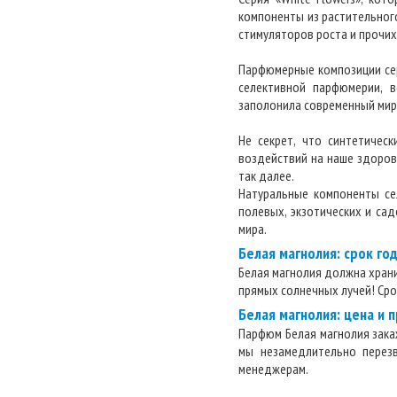
компоненты из растительног
стимуляторов роста и прочих
Парфюмерные композиции сер
селективной парфюмерии, в
заполонила современный мир
Не секрет, что синтетичес
воздействий на наше здоров
так далее.
Натуральные компоненты се
полевых, экзотических и са
мира.
Белая магнолия: срок го
Белая магнолия должна храни
прямых солнечных лучей! Сро
Белая магнолия: цена и 
Парфюм Белая магнолия закаж
мы незамедлительно перез
менеджерам.