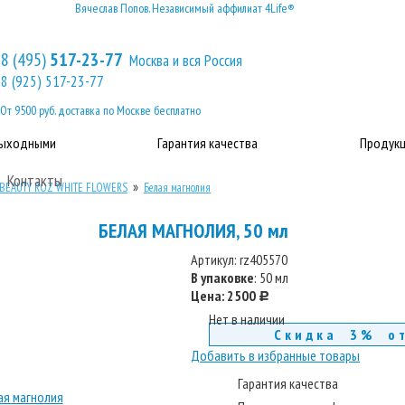
Вячеслав Попов. Независимый аффилиат 4Life®
8 (495)
517-23-77
Москва и вся Россия
8 (925) 517-23-77
От 9500 руб. доставка по Москве бесплатно
выходными
Гарантия качества
Продукц
Контакты
»
 BEAUTY ROZ WHITE FLOWERS
Белая магнолия
БЕЛАЯ МАГНОЛИЯ, 50 мл
Артикул:
rz405570
В упаковке
: 50 мл
Цена:
2500
c
Нет в наличии
Скидка 3% о
Добавить в избранные товары
Гарантия качества