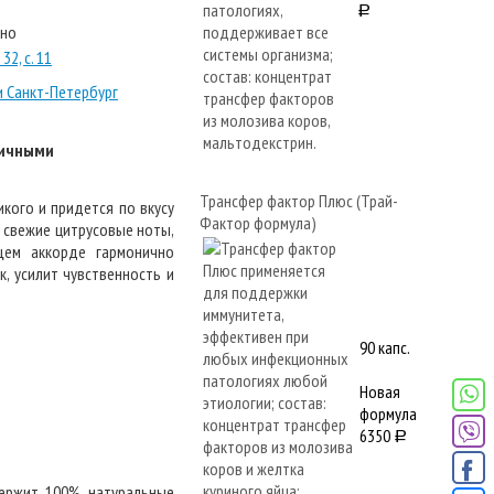
a
тно
32, с. 11
и Санкт-Петербург
личными
Трансфер фактор Плюс (Трай-
икого и придется по вкусу
Фактор формула)
 свежие цитрусовые ноты,
щем аккорде гармонично
, усилит чувственность и
90 капс.
Новая
формула
6350
a
держит 100% натуральные