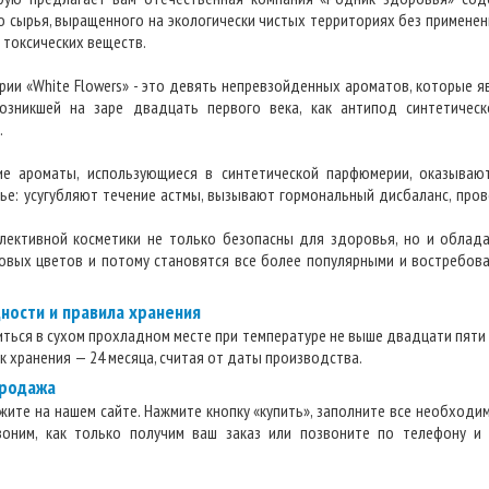
о сырья, выращенного на экологически чистых территориях без применен
 токсических веществ.
ии «White Flowers» - это девять непревзойденных ароматов, которые 
озникшей на заре двадцать первого века, как антипод синтетичес
.
кие ароматы, использующиеся в синтетической парфюмерии, оказываю
ье: усугубляют течение астмы, вызывают гормональный дисбаланс, про
лективной косметики не только безопасны для здоровья, но и облад
довых цветов и потому становятся все более популярными и востребов
дности и правила хранения
ться в сухом прохладном месте при температуре не выше двадцати пяти 
к хранения — 24 месяца, считая от даты производства.
продажа
ите на нашем сайте. Нажмите кнопку «купить», заполните все необходим
воним, как только получим ваш заказ или позвоните по телефону и