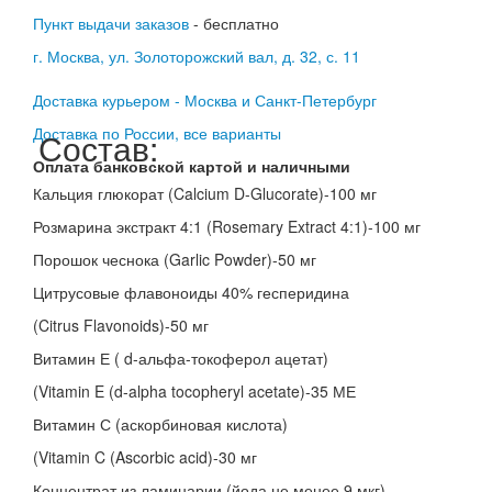
Пункт выдачи заказов
- бесплатно
г. Москва, ул. Золоторожский вал, д. 32, с. 11
Доставка курьером - Москва и Санкт-Петербург
Доставка по России, все варианты
Состав:
Оплата банковской картой и наличными
Кальция глюкорат (Calcium D-Glucorate)-100 мг
Розмарина экстракт 4:1 (Rosemary Extract 4:1)-100 мг
Порошок чеснока (Garlic Powder)-50 мг
Цитрусовые флавоноиды 40% гесперидина
(Citrus Flavonoids)-50 мг
Витамин Е ( d-альфа-токоферол ацетат)
(Vitamin E (d-alpha tocopheryl acetate)-35 МЕ
Витамин С (аскорбиновая кислота)
(Vitamin C (Ascorbic acid)-30 мг
Концентрат из ламинарии (йода не менее 9 мкг)