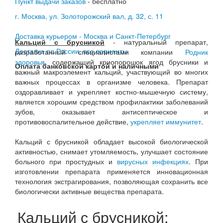
Пункт выдачи заказов
- бесплатно
г. Москва, ул. Золоторожский вал, д. 32, с. 11
Доставка курьером - Москва и Санкт-Петербург
Кальций с брусникой
- натуральный препарат,
Доставка по России, все варианты
разработанный специалистами компании
Родник
здоровья
, содержащий криопорошок ягод брусники и
Оплата банковской картой и наличными
важный макроэлемент кальций, участвующий во многих
важных процессах в организме человека. Препарат
оздоравливает и укрепляет костно-мышечную систему,
является хорошим средством профилактики заболеваний
зубов, оказывает антисептическое и
противовоспалительное действие,
укрепляет иммунитет
.
Кальций с брусникой обладает высокой биологической
активностью, снимает утомляемость, улучшает состояние
больного при простудных и
вирусных инфекциях
. При
изготовлении препарата применяется инновационная
технология экстрагирования, позволяющая сохранить все
биологически активные вещества препарата.
Кальций с брусникой: