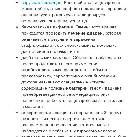
вирусная инфекция
. Расстройство пищеварения
может наблюдаться на фоне попадания в организм
аденовирусов, ротавируса, калицивируса,
астровируса, энтеровируса и т.д.;
бактериальная инфекция. Очень часто врачам
приходится проводить
лечение диареи
, которая
развивается в результате заражения
стафилококками, сальмонеллами, шигеллами,
дифтерийной палочкой и т.д.;
дисбаланс микрофлоры. Обычно он наблюдается
после продолжительного применения
антибактериальных препаратов. Чтобы его
предотвратить, параллельно с антибиотиками
доктора назначают специальные йогурты,
содержащие полезные бактерии. И если пациент
пренебрегает данной рекомендацией, риск
появления проблем с пищеварением значительно
возрастает;
аллергическая реакция на определенный продукт
питания. Пищевая аллергия - достаточно
распространенное явление, которое может
наблюдаться у ребенка и у взрослого человека;
воспаление слизистой желудка или кишечника. Оно