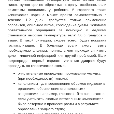
живот, нужно срочно обратиться к врачу, особенно, если
симптомы появились у ребенка. У взрослого такая
клиническая картина может пройти самостоятельно в
течение 1-2 дней, требуется только применение
сорбентов, обильное питье, соблюдение диеты. Условием
обязательного обращения за помощью к медикам
становится высокая температура тела: 38,5 градусов и
выше. В такой ситуации, скорее всего, будет показана
госпитализация. В больнице врачи смогут взять
необходимые анализы, понять, с чем приходится иметь
дело - кишечной инфекцией или другой проблемой. Если
подтвержден первый вариант,
лечение диареи
будут
проводить по классической схеме:
очистительные процедуры: промывание желудка
(при необходимости), клизма;
капельницы - для восполнения объемов жидкости в
организме, обеспечения его полезными
веществами, например, глюкозой. Это очень важно,
если учитывать, сколько питательных компонентов
было потеряно в процессе рвоты и в результате
образования жидкого стула;
лекарственные средства для борьбы с