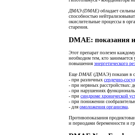
ДМАЭ (DMAE)
обладает сильн
способностью нейтрализовыват
окислительные процессы в орга
старения.
DMAE: показания и
Этот препарат полезен каждому
необходим тем, кто занимается 
повышения
энергетического ре
Еще
DMAE
(ДМАЭ) показан в с
- при различных
сердечно-сосу
- при нервных расстройствах: 
- при нарушениях функциональ
- при
синдроме хронической ус
- при понижении сообразительн
- для
омоложения организма
.
Противопоказания продиктова
и периодами беременности и г