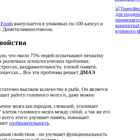
Foods
выпускается в упаковках по 100 капсул и
г. Диметиламиноэтанола.
войства
али, что около 75% людей испытывают нехватку
 в различных психологических проблемах:
 стрессах, раздражительности, плохой памяти,
оцессах... Все эти проблемы решает
ДМАЭ
статочно высоком количестве в рыбе. Он является
ает работу головного мозга и, даже можно
ие мозга кислородом, глюкозой, усиливает
клеток головного мозга между собой, а так же его
е всего этого: улучшает память, повышает
шает
сообразительность
.
ным свойством - он улучшает функциональность
нашй гормональной системы.