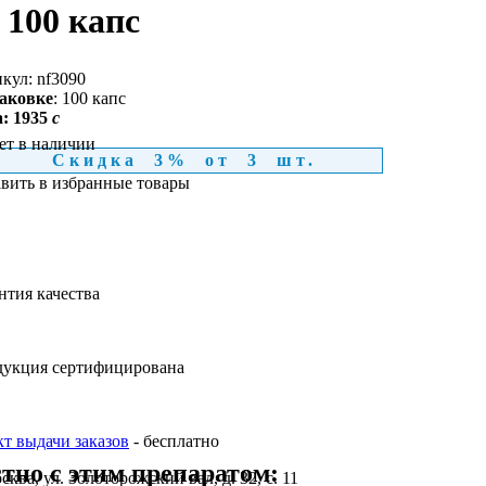
100 капс
кул:
nf3090
аковке
: 100 капс
а:
1935
c
ет в наличии
Скидка 3% от 3 шт.
вить в избранные товары
нтия качества
укция сертифицирована
т выдачи заказов
- бесплатно
тно с этим препаратом:
осква, ул. Золоторожский вал, д. 32, с. 11