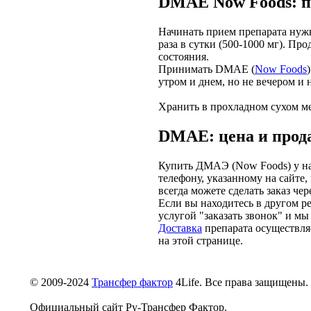
DMAE Now Foods: 
Начинать прием препарата нужн
раза в сутки (500-1000 мг). Пр
состояния.
Принимать DMAE (
Now Foods
утром и днем, но не вечером и н
Хранить в прохладном сухом ме
DMAE: цена и прод
Купить ДМАЭ (Now Foods) у на
телефону, указанному на сайте,
всегда можете сделать заказ чер
Если вы находитесь в другом ре
услугой "заказать звонок" и мы
Доставка
препарата осуществляе
на этой странице.
© 2009-2024
Трансфер фактор
4Life. Все права защищены.
Официальный сайт Ру-Трансфер Фактор.