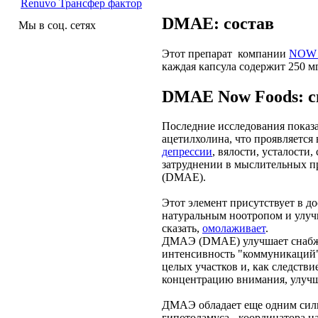
Renuvo Трансфер фактор
DMAE: состав
Мы в соц. сетях
Этот препарат компании
NOW 
каждая капсула содержит 250 м
DMAE Now Foods: с
Последние исследования показ
ацетилхолина, что проявляется
депрессии
, вялости, усталости,
затруднении в мыслительных пр
(DMAE).
Этот элемент присутствует в до
натуральным ноотропом и улучш
сказать,
омолаживает
.
ДМАЭ (DMAE) улучшает снабжен
интенсивность "коммуникаций" 
целых участков и, как следстви
концентрацию внимания, улуч
ДМАЭ обладает еще одним силь
гипотоламуса - координатора 