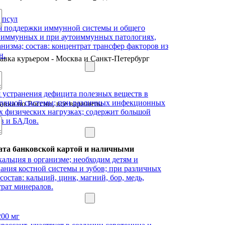
апсул
авка курьером - Москва и Санкт-Петербург
авка по России, все варианты
ата банковской картой и наличными
200 мг