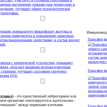
Иммуномоду
Трансфер фа
Трансфер ф
этанол)
- это единственный нейрогормон или
шем организме синтезируется в ацетилхолин -
уникацию" между нервными клетками.
Трансфер Ф