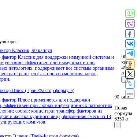
ляторы:
ктор Классик, 90 капсул
90
капс.
4965
a
актор Плюс (Трай-Фактор формула)
90 капс.
Новая
формула
6350
a
актор Эдванс (Трай-Фактор формула)