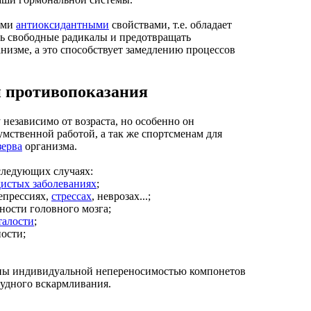
ыми
антиоксидантными
свойствами, т.е. обладает
ь свободные радикалы и предотвращать
низме, а это способствует замедлению процессов
 противопоказания
 независимо от возраста, но особенно он
умственной работой, а так же спортсменам для
зерва
организма.
ледующих случаях:
дистых заболеваниях
;
депрессиях,
стрессах
, неврозах...;
ности головного мозга;
талости
;
ости;
ны индивидуальной непереносимостью компонетов
рудного вскармливания.