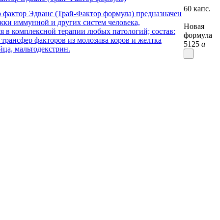
60 капс.
Новая
формула
5125
a