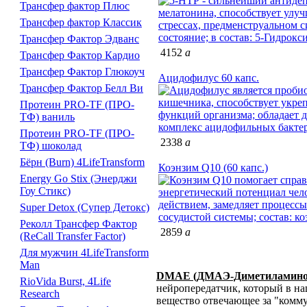
Трансфер фактор Плюс
Трансфер фактор Классик
Трансфер Фактор Эдванс
4152
a
Трансфер Фактор Кардио
Трансфер Фактор Глюкоуч
Ацидофилус 60 капс.
Трансфер Фактор Белл Ви
Протеин PRO-TF (ПРО-
ТФ) ваниль
Протеин PRO-TF (ПРО-
2338
a
ТФ) шоколад
Бёрн (Burn) 4LifeTransform
Коэнзим Q10 (60 капс.)
Energy Go Stix (Энерджи
Гоу Стикс)
Super Detox (Супер Детокс)
Реколл Трансфер Фактор
2859
a
(ReCall Transfer Factor)
Для мужчин 4LifeTransform
Man
DMAE (ДМАЭ-Диметиламино
RioVida Burst, 4Life
нейропередатчик, который в на
Research
вещество отвечающее за "комм