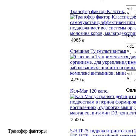
Трансфер фактор Классик, 90 к
Дост
4965
a
Спешиал Ту (мультивитамины)
Дост
4239
a
Опл
Кал-Маг 120 капс.
2500
a
5-HTP (5 гидрокситриптофан) 
Трансфер факторы