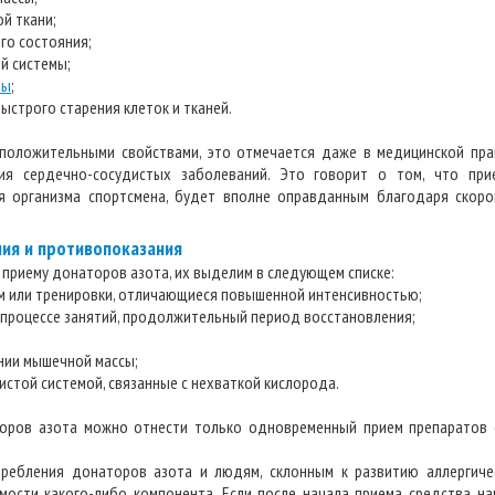
й ткани;
го состояния;
й системы;
мы
;
ыстрого старения клеток и тканей.
оложительными свойствами, это отмечается даже в медицинской прак
ия сердечно-сосудистых заболеваний. Это говорит о том, что при
я организма спортсмена, будет вполне оправданным благодаря скор
ния и противопоказания
к приему донаторов азота, их выделим в следующем списке:
ям или тренировки, отличающиеся повышенной интенсивностью;
 процессе занятий, продолжительный период восстановления;
нии мышечной массы;
истой системой, связанные с нехваткой кислорода.
оров азота можно отнести только одновременный прием препаратов 
требления донаторов азота и людям, склонным к развитию аллергиче
мости какого-либо компонента. Если после начала приема средства на