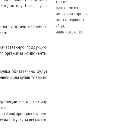
я к доктору. Такие случаи
волит достичь желаемого
ием.
качественную продукцию,
ля организма компоненты,
купки обязательно будут
ниями или купив товар по
еремещайте его в корзину.
пки;
учите информацию касаемо
у на покупку за несколько