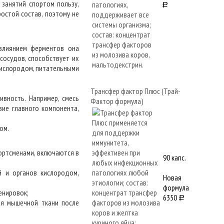
 занятий спортом пользу,
a
остой состав, поэтому не
влиянием ферментов она
сосудов, способствует их
кислородом, питательными
Трансфер фактор Плюс (Трай-
вность. Например, смесь
Фактор формула)
вие главного компонента,
ом.
ортсменами, включаются в
90 капс.
й и органов кислородом,
Новая
формула
енировок;
6350
a
ия мышечной ткани после