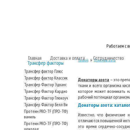
Работаем с 
Главная
Доставка и оплата
Сотрудничество
»
Главная
Донаторы азота
Трансфер факторы
Трансфер фактор Плюс
Трансфер фактор Классик
Донаторы азота
– это преп
Трансфер Фактор Эдванс
ткани и всего организма ки
которое может возникать 
Трансфер Фактор Кардио
рабочий потенциал организм
Трансфер Фактор Глюкоуч
Донаторы азота: катало
Трансфер Фактор Белл Ви
Протеин PRO-TF (ПРО-ТФ)
Известно, что физические 
ваниль
отличаются повышенной инте
Протеин PRO-TF (ПРО-ТФ)
это время сердечно-сосуди
шоколад