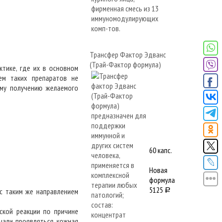
Трансфер Фактор Эдванс
(Трай-Фактор формула)
тике, где их в основном
ем таких препаратов не
ому получению желаемого
60 капс.
Новая
формула
5125
с таким же направлением
a
ской реакции по причине
чали проявляться кожная