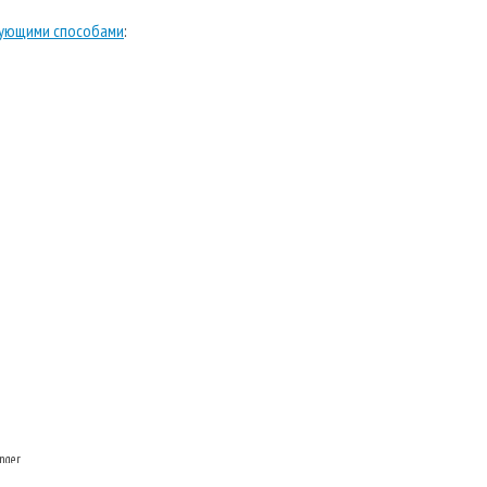
ующими способами
:
nger