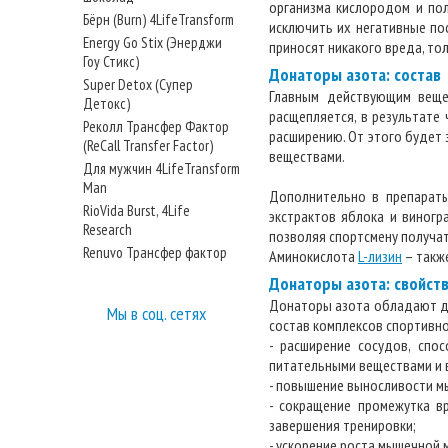
организма кислородом и пол
Бёрн (Burn) 4LifeTransform
исключить их негативные по
Energy Go Stix (Энерджи
приносят никакого вреда, тол
Гоу Стикс)
Донаторы азота: состав
Super Detox (Супер
Главным действующим веще
Детокс)
расщепляется, в результате 
Реколл Трансфер Фактор
расширению. От этого будет 
(ReCall Transfer Factor)
веществами.
Для мужчин 4LifeTransform
Man
Дополнительно в препараты
RioVida Burst, 4Life
экстрактов яблока и виногр
Research
позволяя спортсмену получа
Renuvo Трансфер фактор
Аминокислота
L-лизин
– также
Донаторы азота: свойст
Донаторы азота обладают до
Мы в соц. сетях
состав комплексов спортивн
- расширение сосудов, спо
питательными веществами и 
- повышение выносливости м
- сокращение промежутка в
завершения тренировки;
- ускорение роста мышечной 