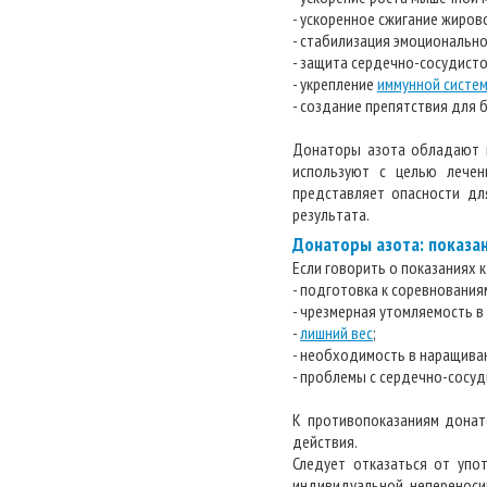
- ускоренное сжигание жирово
- стабилизация эмоционально
- защита сердечно-сосудисто
- укрепление
иммунной систе
- создание препятствия для б
Донаторы азота обладают п
используют с целью лечен
представляет опасности дл
результата.
Донаторы азота: показа
Если говорить о показаниях 
- подготовка к соревновани
- чрезмерная утомляемость в
-
лишний вес
;
- необходимость в наращива
- проблемы с сердечно-сосуд
К противопоказаниям донат
действия.
Следует отказаться от упо
индивидуальной непереноси