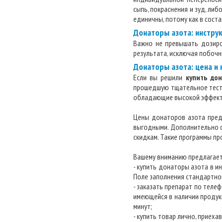
сыпь, покраснения и зуд, либ
единичны, потому как в сост
Донаторы азота: инстру
Важно не превышать дозиро
результата, исключая побоч
Донаторы азота: цена и 
Если вы решили
купить до
прошедшую тщательное тести
обладающие высокой эффект
Цены донаторов азота пред
выгодными. Дополнительно с
скидкам. Такие программы пр
Вашему вниманию предлагаетс
- купить донаторы азота в и
Поле заполнения стандартно
- заказать препарат по теле
имеющейся в наличии продукц
минут;
- купить товар лично, приеха