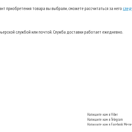
иант приобретения товара вы выбрали, сможете рассчитаться за него
след
ьерской службой или почтой. Служба доставки работает ежедневно.
Напишите нам в Viber
Напишите нам в Telegram
Напишите нам в Facebook Messe
Напишите нам VKontakte