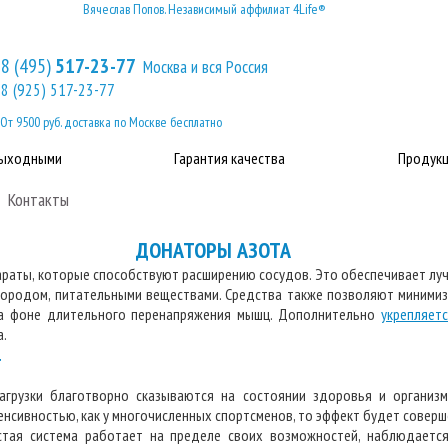
Вячеслав Попов. Независимый аффилиат 4Life®
8 (495)
517-23-77
Москва и вся Россия
8 (925) 517-23-77
От 9500 руб. доставка по Москве бесплатно
выходными
Гарантия качества
Продукц
Контакты
ДОНАТОРЫ АЗОТА
араты, которые способствуют расширению сосудов. Это обеспечивает л
слородом, питательными веществами. Средства также позволяют минимиз
на фоне длительного перенапряжения мышц. Дополнительно
укрепляет
а.
г
нагрузки благотворно сказываются на состоянии здоровья и организм
нсивностью, как у многочисленных спортсменов, то эффект будет совер
стая система работает на пределе своих возможностей, наблюдаетс