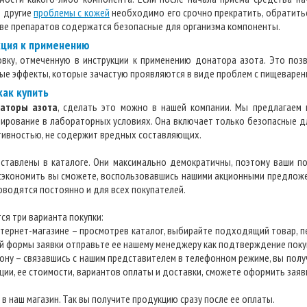
о другие
проблемы с кожей
необходимо его срочно прекратить, обратитьс
аве препаратов содержатся безопасные для организма компоненты.
кция к применению
вку, отмеченную в инструкции к применению донатора азота. Это поз
ные эффекты, которые зачастую проявляются в виде проблем с пищеварен
как купить
наторы азота
, сделать это можно в нашей компании. Мы предлагаем 
рование в лабораторных условиях. Она включает только безопасные д
ивностью, не содержит вредных составляющих.
ставлены в каталоге. Они максимально демократичны, поэтому ваши по
экономить вы сможете, воспользовавшись нашими акционными предложе
оводятся постоянно и для всех покупателей.
я три варианта покупки:
нтернет-магазине – просмотрев каталог, выбирайте подходящий товар, п
й формы заявки отправьте ее нашему менеджеру как подтверждение поку
фону – связавшись с нашим представителем в телефонном режиме, вы пол
ии, ее стоимости, вариантов оплаты и доставки, сможете оформить заявк
в в наш магазин. Так вы получите продукцию сразу после ее оплаты.