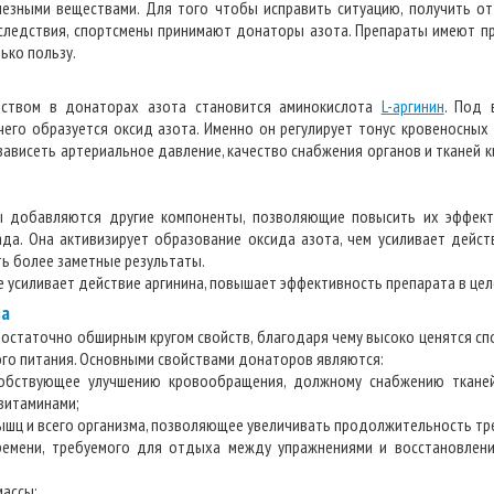
езными веществами. Для того чтобы исправить ситуацию, получить от
следствия, спортсмены принимают донаторы азота. Препараты имеют пр
ько пользу.
ством в донаторах азота становится аминокислота
L-аргинин
. Под 
чего образуется оксид азота. Именно он регулирует тонус кровеносных 
зависеть артериальное давление, качество снабжения органов и тканей 
 добавляются другие компоненты, позволяющие повысить их эффекти
ада. Она активизирует образование оксида азота, чем усиливает дейст
ть более заметные результаты.
 усиливает действие аргинина, повышает эффективность препарата в цел
ва
статочно обширным кругом свойств, благодаря чему высоко ценятся сп
ого питания. Основными свойствами донаторов являются:
собствующее улучшению кровообращения, должному снабжению ткане
витаминами;
ышц и всего организма, позволяющее увеличивать продолжительность тр
ремени, требуемого для отдыха между упражнениями и восстановлен
массы;