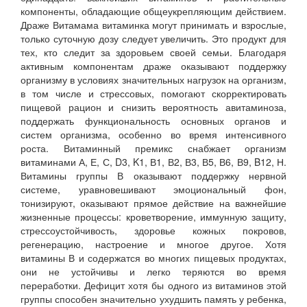
компоненты, обладающие общеукрепляющим действием.
Драже Витамама витаминка могут принимать и взрослые,
только суточную дозу следует увеличить. Это продукт для
тех, кто следит за здоровьем своей семьи. Благодаря
активным компонентам драже оказывают поддержку
организму в условиях значительных нагрузок на организм,
в том числе и стрессовых, помогают скорректировать
пищевой рацион и снизить вероятность авитаминоза,
поддержать функциональность основных органов и
систем организма, особенно во время интенсивного
роста. Витаминный премикс снабжает организм
витаминами А, Е, С, D3, K1, В1, В2, В3, В5, В6, В9, B12, Н.
Витамины группы В оказывают поддержку нервной
системе, уравновешивают эмоциональный фон,
тонизируют, оказывают прямое действие на важнейшие
жизненные процессы: кроветворение, иммунную защиту,
стрессоустойчивость, здоровье кожных покровов,
регенерацию, настроение и многое другое. Хотя
витамины В и содержатся во многих пищевых продуктах,
они не устойчивы и легко теряются во время
переработки. Дефицит хотя бы одного из витаминов этой
группы способен значительно ухудшить память у ребенка,