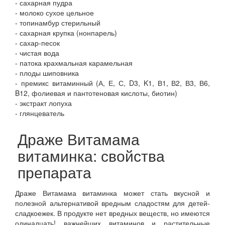
- сахарная пудра
- молоко сухое цельное
- топинамбур стерильный
- сахарная крупка (нонпарель)
- сахар-песок
- чистая вода
- патока крахмальная карамельная
- плоды шиповника
- премикс витаминный (А, Е, С, D3, K1, В1, В2, В3, В6,
B12, фолиевая и пантотеновая кислоты, биотин)
- экстракт лопуха
- глянцеватель
Драже Витамама
витаминка: свойства
препарата
Драже Витамама витаминка может стать вкусной и
полезной альтернативой вредным сладостям для детей-
сладкоежек. В продукте нет вредных веществ, но имеются
одинадцать! важнейших витаминов и растительные