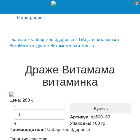
0
Регистрация
Главная
»
Сибирское Здоровье
»
БАДы и витамины
»
ВитаМама
»
Драже Витамама витаминка
Драже Витамама
витаминка
Цена:
280
c
-
Купить
Артикул
:
sz500163
+
Упаковка
: 100 гр
Производитель
:
Сибирское Здоровье
Гарантия качества