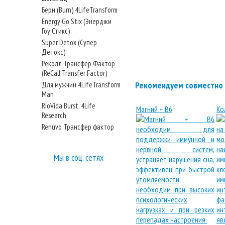
Бёрн (Burn) 4LifeTransform
Energy Go Stix (Энерджи
Гоу Стикс)
Super Detox (Супер
Детокс)
Реколл Трансфер Фактор
(ReCall Transfer Factor)
Рекомендуем совместно 
Для мужчин 4LifeTransform
Man
RioVida Burst, 4Life
Магний + В6
Ко
Research
Renuvo Трансфер фактор
Мы в соц. сетях