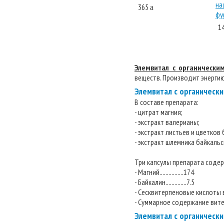
365
a
1
Элемвитал с органически
веществ. Производит энергию
Элемвитал с органически
В составе препарата:
- цитрат магния;
- экстракт валерианы;
- экстракт листьев и цветков
- экстракт шлемника байкальс
Три капсулы препарата содер
- Магний................174
- Байкалин..............7.5
- Сесквитерпеновые кислоты в
- Суммарное содержание витекс
Элемвитал с органически