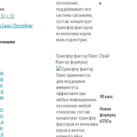
a
тно
32, с. 11
и Санкт-Петербург
личными
Трансфер фактор Плюс (Трай-
Фактор формула)
90 капс.
Новая
формула
6350
a