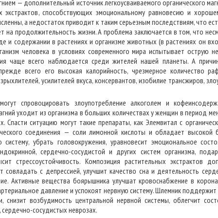
гнием — дополнительный источник легкоусваиваемого органического магн
х экстрактов, способствующих эмоциональному равновесию и хорошем
сленны, а недостаток приводит к таким серьезным последствиям, что ест
ет на продолжительность жизни. А проблема заключается в том, что нес
де и содержании в растениях и организме животных (в растениях он вх
рганизм человека в условиях современного мира испытывает острую не
ия чаще всего наблюдается среди жителей нашей планеты. А причи
прежде всего его высокая калорийность, чрезмерное количество ра
азрыхлителей, усилителей вкуса, консервантов, изобилие трансжиров, з
могут спровоцировать злоупотребление алкоголем и кофеинсодерж
гний уходит из организма в больших количествах у женщин в период мен
х. Спасти ситуацию могут такие препараты, как Элемвитал с органическ
ического соединения — соли лимонной кислоты и обладает высокой 
 систему, убрать головокружения, уравновесит эмоциональное сост
эндокринной, сердечно-сосудистой и других систем организма, подар
сит стрессоустойчивость. Композиция растительных экстрактов до
т совладать с депрессией, улучшит качество сна и деятельность серд
ние. Активные вещества боярышника улучшат кровоснабжение в корона
артериальное давление и успокоят нервную систему. Шлемник поддержит 
и, снизит возбудимость центральной нервной системы, облегчит сост
, сердечно-сосудистых неврозах.