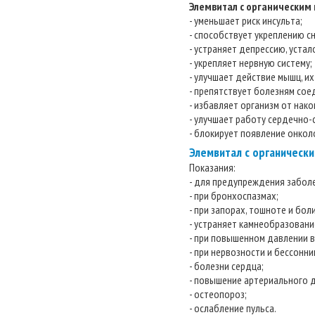
Элемвитал с органическим
- уменьшает риск инсульта;
- способствует укреплению с
- устраняет депрессию, уста
- укрепляет нервную систему;
- улучшает действие мышц, их
- препятствует болезням сое
- избавляет организм от нако
- улучшает работу сердечно-
- блокирует появление онкол
Элемвитал с органически
Показания:
- для предупреждения забол
- при бронхоспазмах;
- при запорах, тошноте и бол
- устраняет камнеобразовани
- при повышенном давлении 
- при нервозности и бессонни
- болезни сердца;
- повышение артериального 
- остеопороз;
- ослабление пульса.