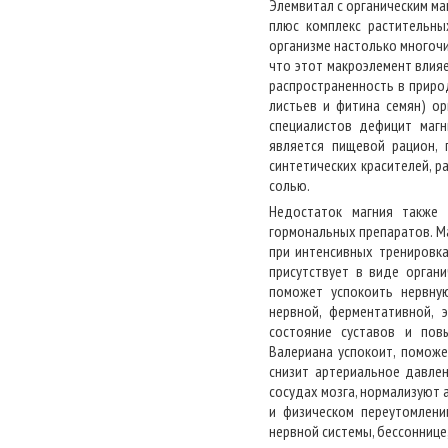
Элемвитал с органическим ма
плюс комплекс растительны
организме настолько многочи
что этот макроэлемент влия
распространенность в приро
листьев и фитина семян) о
специалистов дефицит магн
является пищевой рацион, 
синтетических красителей, р
солью.
Недостаток магния также 
гормональных препаратов. Ма
при интенсивных тренировка
присутствует в виде орган
поможет успокоить нервную
нервной, ферментативной, 
состояние суставов и повы
Валериана успокоит, поможе
снизит артериальное давле
сосудах мозга, нормализуют 
и физическом переутомлени
нервной системы, бессоннице