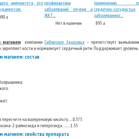
490
a
Нет в наличии
895
a
м магнием
компании
Сибирское Здоровье
– препятствует вымыванию
, укрепляет кости и нормализует сердечный ритм. Поддерживает уровень 
м магнием: состав
 боярышника;
кого.
жат:
 пересчете на валереновую кислоту.....0.375
ина-2-рамнозида и гиперозида.........1.35
м магнием: свойства препарата