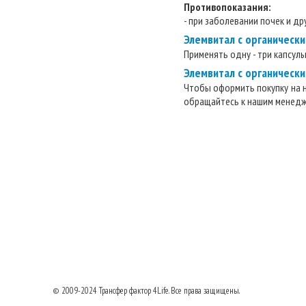
Противопоказания:
- при заболевании почек и д
Элемвитал с органическ
Применять одну - три капсул
Элемвитал с органически
Чтобы оформить покупку на н
обращайтесь к нашим менедже
© 2009-2024
Трансфер фактор
4Life. Все права защищены.