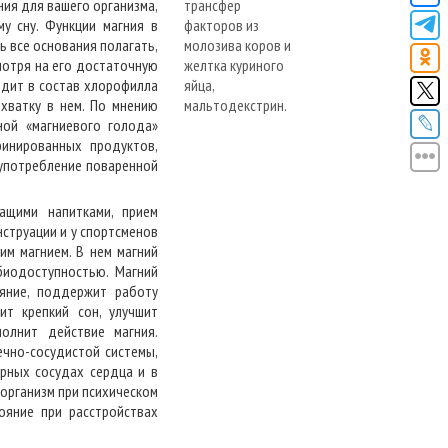
ия для вашего организма,
у сну. Функции магния в
ь все основания полагать,
мотря на его достаточную
одит в состав хлорофилла
хватку в нем. По мнению
ной «магниевого голода»
финированных продуктов,
лоупотребление поваренной
ащими напитками, прием
струации и у спортсменов
им магнием. В нем магний
биодоступностью. Магний
ояние, поддержит работу
ит крепкий сон, улучшит
полнит действие магния.
ечно-сосудистой системы,
рных сосудах сердца и в
организм при психическом
ояние при расстройствах