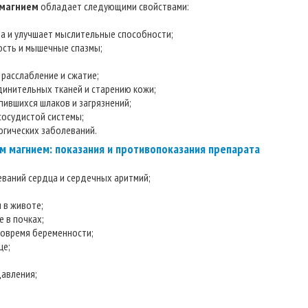
 магнием
обладает следующими свойствами:
на и улучшает мыслительные способности;
лость и мышечные спазмы;
 расслабление и сжатие;
динительных тканей и старению кожи;
пившихся шлаков и загрязнений;
сосудистой системы;
огических заболеваний.
м магнием: показания и противопоказания препарата
еваний сердца и сердечных аритмий;
и в животе;
е в почках;
вовремя беременности;
це;
давления;