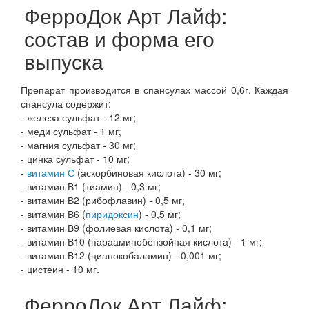
ФерроДок Арт Лайф:
состав и форма его
выпуска
Препарат производится в спансулах массой 0,6г. Каждая
спансула содержит:
- железа сульфат - 12 мг;
- меди сульфат - 1 мг;
- магния сульфат - 30 мг;
- цинка сульфат - 10 мг;
-
витамин С
(аскорбиновая кислота) - 30 мг;
- витамин В1 (тиамин) - 0,3 мг;
- витамин В2 (рибофлавин) - 0,5 мг;
- витамин В6 (
пиридоксин
) - 0,5 мг;
- витамин В9 (фолиевая кислота) - 0,1 мг;
- витамин В10 (парааминобензойная кислота) - 1 мг;
- витамин В12 (цианокобаламин) - 0,001 мг;
- цистеин - 10 мг.
ФерроДок Арт Лайф: