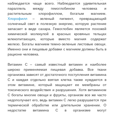
наблюдается чаще всего. Наблюдается удивительная
параллель между гемоглобином человека и
растительным хлорофиллом, богатым магнием.
Хлорофилл
– зеленый пигмент, превращающий
солнечный свет в полезную энергию, которую растение
запасает в виде сахара. Гемоглобин является похожей
химической молекулой в красных кровяных тельцах
млекопитающих, которые вместо магния содержат
железо. Богаты магнием темно-зеленые листовые овощи.
Именно они и пищевые добавки с магнием должны быть в
рационе человека.
Витамин С – самый известный витамин и наиболее
широко применяемая пищевая добавка. Все ткани
организма зависят от достаточного поступления витамина
С и каждая отдельно взятая клетка также нуждается в
этом витамине, который защищает ее мембраны от
токсического воздействия и разрушения. Хотя витамином
С богаты многие овощи и фрукты, организм все же часто
недополучает его, ведь витамин С легко разрушается при
термической обработке или длительном хранении. О
недостатке витамина С в организме могут