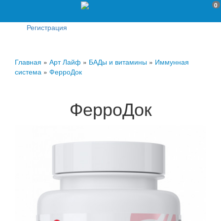
0
Регистрация
Главная
»
Арт Лайф
»
БАДы и витамины
»
Иммунная
система
»
ФерроДок
ФерроДок