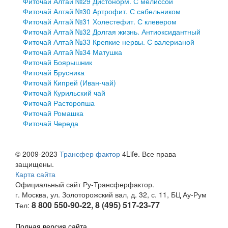
Фиточай Алтай №29 Дистонорм. С мелиссой
Фиточай Алтай №30 Артрофит. С сабельником
Фиточай Алтай №31 Холестефит. С клевером
Фиточай Алтай №32 Долгая жизнь. Антиоксидантный
Фиточай Алтай №33 Крепкие нервы. С валерианой
Фиточай Алтай №34 Матушка
Фиточай Боярышник
Фиточай Брусника
Фиточай Кипрей (Иван-чай)
Фиточай Курильский чай
Фиточай Расторопша
Фиточай Ромашка
Фиточай Череда
© 2009-2023
Трансфер фактор
4Life. Все права
защищены.
Карта сайта
Официальный сайт Ру-Трансферфактор.
г. Москва, ул. Золоторожский вал, д. 32, с. 11, БЦ Ау-Рум
8 800 550-90-22, 8 (495) 517-23-77
Тел:
Полная версия сайта