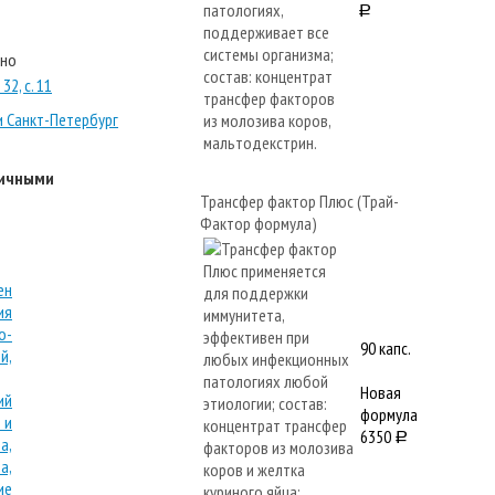
a
тно
32, с. 11
и Санкт-Петербург
личными
Трансфер фактор Плюс (Трай-
Фактор формула)
90 капс.
Новая
формула
6350
a