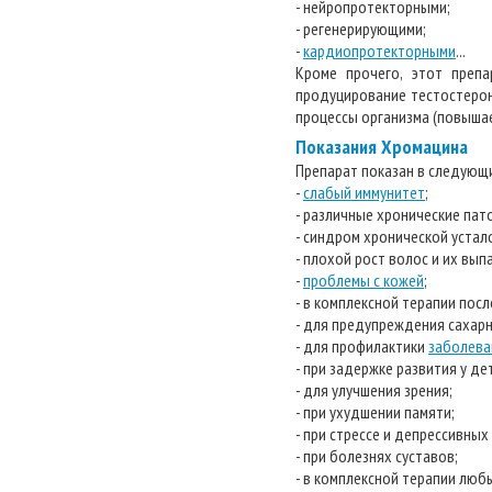
- нейропротекторными;
- регенерирующими;
-
кардиопротекторными
...
Кроме прочего, этот преп
продуцирование тестостерон
процессы организма (повышае
Показания Хромацина
Препарат показан в следующи
-
слабый иммунитет
;
- различные хронические пат
- синдром хронической устал
- плохой рост волос и их вып
-
проблемы с кожей
;
- в комплексной терапии посл
- для предупреждения сахар
- для профилактики
заболева
- при задержке развития у де
- для улучшения зрения;
- при ухудшении памяти;
- при стрессе и депрессивных
- при болезнях суставов;
- в комплексной терапии лю