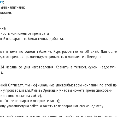
ях
;
ными напитками;
сплодии;
..
ина
имость компонентов препарата.
ный препарат, это биоактивная добавка.
рза в день по одной таблетке. Курс рассчитан на 30 дней. Для боле
е, этот препарат рекомендуем принимать в комплексе с Цимедом.
 24 месяца со дня изготовления. Хранить в темном, сухом, недоступ
ад.
нией Оптисалт. Мы - официальные дистрибьюторы компании, по этой пр
 и у производителя. Купить Хромацин у нас вы можете тремя способами:
магазина указан на сайте);
сите" в нее препарат и оформите заказ);
ону, указанному на сайте, и закажите препарат нашему менеджеру.
ию, выбранную в нашем магазине, вы выбираете сами (наличными, п