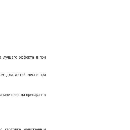
е лучшего эффекта и при
ном для детей месте при
ичине цена на препарат в
о карточке, наложенным