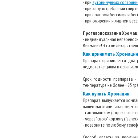
- при
аутоиммунных состояни
- при злоупотреблении спирт
- при половом бессилии и бе
- при ожирении и лишнем весе.
Противопоказания Хромац
- индивидуальная неперенос
Внимание! Это не лекарствен
Как принимать Хромацин
Препарат принимается два 
недостатке цинка в организм
Срок годности препарата -
температуре не более +25 гр
Как купить Хромацин
Препарат выпускается компа
нашем магазине такая же, что
- самовывозом (адрес нашего 
- через "свою" корзину ("зане
- позвоните по любому телеф
Способ оплаты за продукц