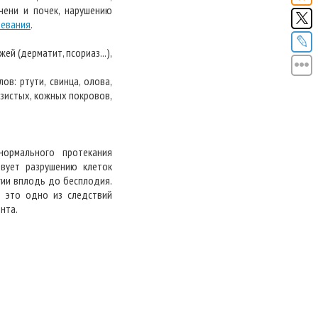
чени и почек, нарушению
левания
.
й (дерматит, псориаз...),
в: ртути, свинца, олова,
изистых, кожных покровов,
нормального протекания
вует разрушению клеток
гии вплодь до бесплодия.
се это одно из следствий
нта.