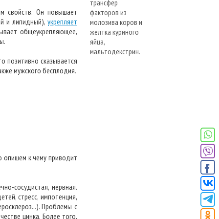
ом свойств. Он повышает
ый и липидный),
укрепляет
азывает общеукрепляющее,
ы.
то позитивно сказывается
также мужского бесплодия.
о опишем к чему приводит
чно-сосудистая, нервная.
етей, стресс, импотенция,
росклероз...). Проблемы с
честве цинка. Более того,