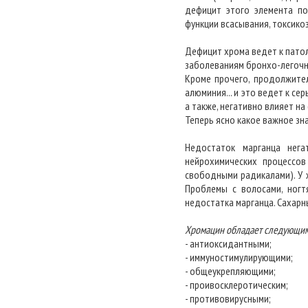
дефицит этого элемента по
функции всасывания, токсико
Дефицит хрома ведет к патол
заболеваниям бронхо-легочно
Кроме прочего, продолжител
алюминия... и это ведет к се
а также, негативно влияет н
Теперь ясно какое важное зн
Недостаток марганца нег
нейрохимических процессо
свободными радикалами). У 
Проблемы с волосами, ногтя
недостатка марганца. Сахарны
Хромацин обладает следующим
- антиоксидантными;
- иммуностимулирующими;
- общеукрепляющими;
- проивосклеротическим;
- противовирусными;