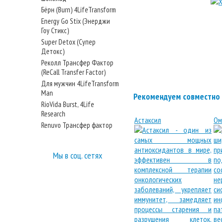
Бёрн (Burn) 4LifeTransform
Energy Go Stix (Энерджи
Гоу Стикс)
Super Detox (Супер
Детокс)
Реколл Трансфер Фактор
(ReCall Transfer Factor)
Для мужчин 4LifeTransform
Man
Рекомендуем совместно 
RioVida Burst, 4Life
Research
Астаксил
Ом
Renuvo Трансфер фактор
Мы в соц. сетях