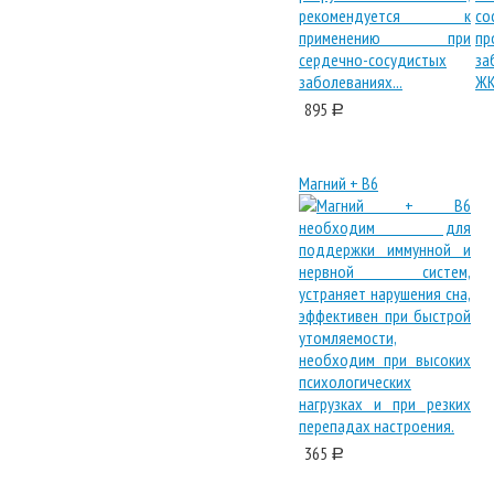
895
a
Магний + В6
365
a