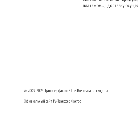
платежом...), доставку осуще
© 2009-2024
Трансфер фактор
4Life. Все права защищены.
Официальный сайт Ру-Трансфер Фактор.
8 (495) 517-23-77
Тел:
Договор оферты
|
Пользовательское соглашение
|
Политика безопасности