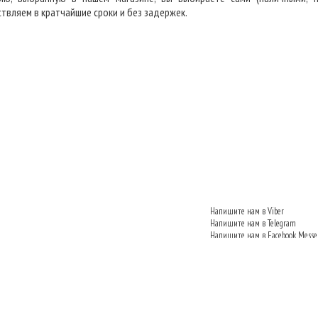
ствляем в кратчайшие сроки и без задержек.
Напишите нам в Viber
Напишите нам в Telegram
Напишите нам в Facebook Messe
Напишите нам VKontakte
Напишите нам в Одноклассник