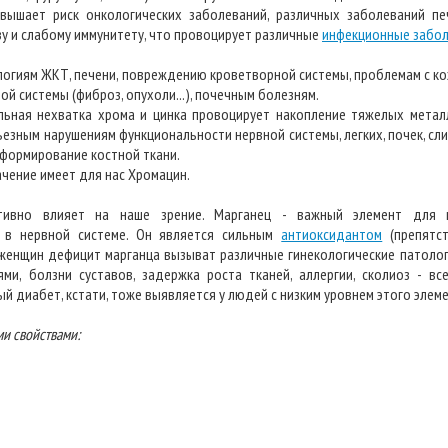
вышает риск онкологических заболеваний, различных заболеваний пе
зу и слабому иммунитету, что провоцирует различные
инфекционные забо
огиям ЖКТ, печени, повреждению кроветворной системы, проблемам с коже
й системы (фиброз, опухоли...), почечным болезням.
ьная нехватка хрома и цинка провоцирует накопление тяжелых металло
рьезным нарушениям функциональности нервной системы, легких, почек, сл
а формирование костной ткани.
ачение имеет для нас Хромацин.
ативно влияет на наше зрение. Марганец - важный элемент для 
в в нервной системе. Он является сильным
антиоксидантом
(препятст
женщин дефицит марганца вызыват различные гинекологические патоло
ми, болзни суставов, задержка роста тканей, аллергии, сколиоз - в
й диабет, кстати, тоже выявляется у людей с низким уровнем этого элеме
и свойствами: