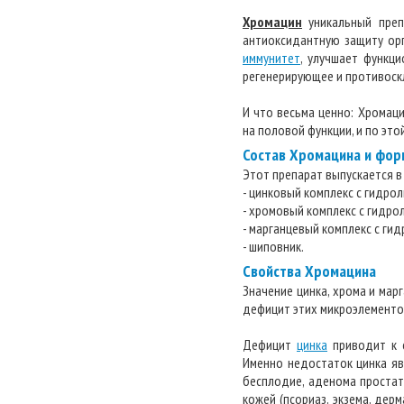
Хромацин
уникальный пре
антиоксидантную защиту ор
иммунитет
, улучшает функц
регенерирующее и противоск
И что весьма ценно: Хромац
на половой функции, и по эт
Состав Хромацина и фор
Этот препарат выпускается в 
- цинковый комплекс с гидролиз
- хромовый комплекс с гидролиз
- марганцевый комплекс с гидр
- шиповник.
Свойства Хромацина
Значение цинка, хрома и ма
дефицит этих микроэлементо
Дефицит
цинка
приводит к с
Именно недостаток цинка явл
бесплодие, аденома простаты
кожей (псориаз, экзема, дерм