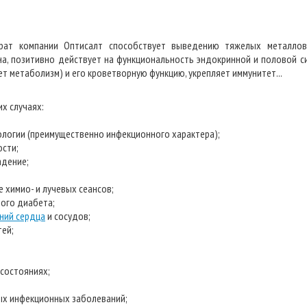
арат компании Оптисалт способствует выведению тяжелых металлов 
а, позитивно действует на функциональность эндокринной и половой с
т метаболизм) и его кроветворную функцию, укрепляет иммунитет...
х случаях:
ологии (преимущественно инфекционного характера);
ости;
адение;
е химио- и лучевых сеансов;
ного диабета;
ний сердца
и сосудов;
тей;
 состояниях;
бых инфекционных заболеваний;