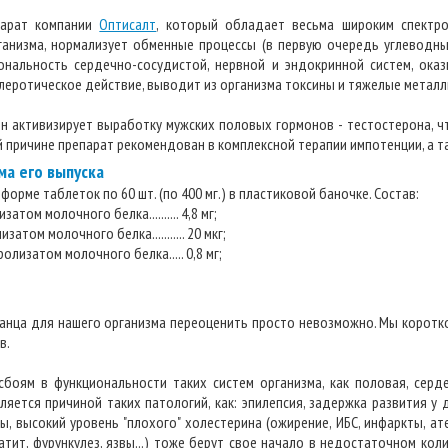
парат компании
Оптисалт
, который обладает весьма широким спектр
ганизма, нормализует обменные процессы (в первую очередь углеводн
иональность сердечно-сосудистой, нервной и эндокринной систем, ок
леротическое действие, выводит из организма токсины и тяжелые металл
ин активизирует выработку мужских половых гормонов - тестостерона, ч
ой причине препарат рекомендован в комплексной терапии импотенции, а 
ма его выпуска
форме таблеток по 60 шт. (по 400 мг.) в пластиковой баночке. Состав:
атом молочного белка.......... 4,8 мг;
атом молочного белка........... 20 мкг;
олизатом молочного белка..... 0,8 мг;
рганца для нашего организма переоценить просто невозможно. Мы коротк
в.
боям в функциональности таких систем организма, как половая, серде
яется причиной таких патологий, как: эпилепсия, задержка развития у д
, высокий уровень "плохого" холестерина (ожирение, ИБС, инфаркты, ате
атит, фурункулез, язвы...) тоже берут свое начало в недостаточном коли