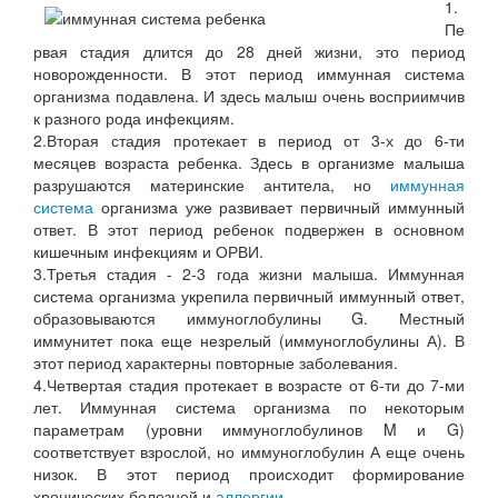
1.
Пе
рвая стадия длится до 28 дней жизни, это период
новорожденности. В этот период иммунная система
организма подавлена. И здесь малыш очень восприимчив
к разного рода инфекциям.
2.Вторая стадия протекает в период от 3-х до 6-ти
месяцев возраста ребенка. Здесь в организме малыша
разрушаются материнские антитела, но
иммунная
система
организма уже развивает первичный иммунный
ответ. В этот период ребенок подвержен в основном
кишечным инфекциям и ОРВИ.
3.Третья стадия - 2-3 года жизни малыша. Иммунная
система организма укрепила первичный иммунный ответ,
образовываются иммуноглобулины G. Местный
иммунитет пока еще незрелый (иммуноглобулины А). В
этот период характерны повторные заболевания.
4.Четвертая стадия протекает в возрасте от 6-ти до 7-ми
лет. Иммунная система организма по некоторым
параметрам (уровни иммуноглобулинов M и G)
соответствует взрослой, но иммуноглобулин А еще очень
низок. В этот период происходит формирование
хронических болезней и
аллергии
.