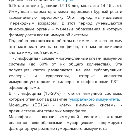
5.Пятая стадия (девочки 12-13 лет, мальчики 14-15 лет).
Иммунная система организма переживает бурный рост и
гармональную перестройку. Этот период мы называем
"переходным возрасом". В этот период уменьшаются
лимфоидные органы - тканевые образования в которых
формируются клетки иммунной системы.
Подробно рассказывать об этом не имеет смысла потому
что материал очень спецефичен, но мы перечислим
клетки иммунной системы:
Т - лимфоциты - самые многочисленные клетки иммунной
системы (до 60% от их общего количества). Эта
популяция клеток разделяется на две субпопуляции:
хелперы и супрессоры, которые являются
иммунорегуляторами и киллеры с эффекторами ГЗТ -
эффекторными.
В - лимфоциты (15-20%) - клетки иммунной системы,
которые отвечают за развитие
гуморального иммунитета
.
Моноциты (CD16+) - клетки иммунной системы -
предшественники тканевых макрофагов.
Макрофаги - клетки иммунной системы, которые
являются своеобразными мусорщиками, формируют
фагоцитарную реакцию гуморального иммунитета