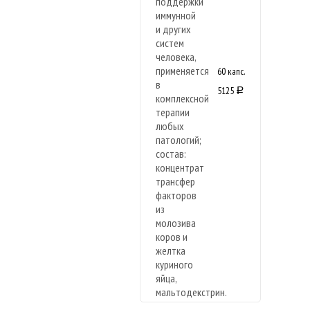
60 капс.
5125
a
Новая
формула