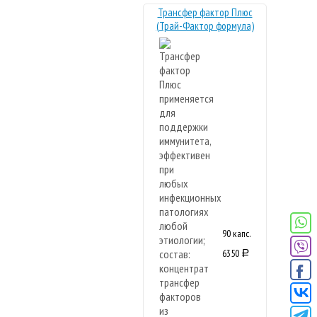
Трансфер фактор Плюс
(Трай-Фактор формула)
90 капс.
6350
a
Новая
формула