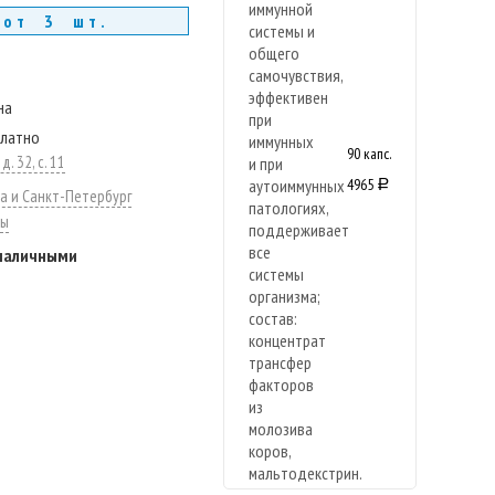
 от 3 шт.
на
платно
90 капс.
. 32, с. 11
4965
a
а и Санкт-Петербург
ты
 наличными