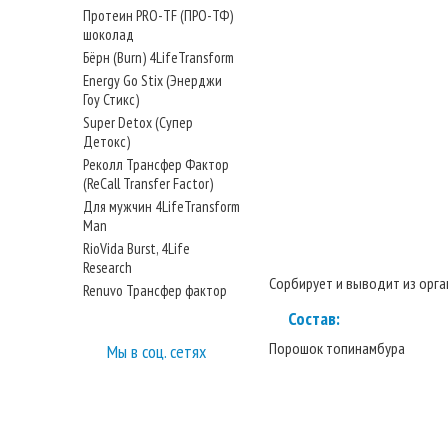
Протеин PRO-TF (ПРО-ТФ)
шоколад
Бёрн (Burn) 4LifeTransform
Energy Go Stix (Энерджи
Гоу Стикс)
Super Detox (Супер
Детокс)
Реколл Трансфер Фактор
(ReCall Transfer Factor)
Для мужчин 4LifeTransform
Man
RioVida Burst, 4Life
Research
Сорбирует и выводит из орг
Renuvo Трансфер фактор
Состав:
Порошок топинамбура
Мы в соц. сетях