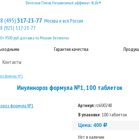
Вячеслав Попов. Независимый аффилиат 4Life®
8 (495)
517-23-77
Москва и вся Россия
8 (925) 517-23-77
От 9500 руб. доставка по Москве бесплатно
выходными
Гарантия качества
Продукц
Контакты
роз формула №1
Инулинороз формула №1, 100 таблеток
Артикул:
rz600248
В упаковке
: 100 таблеток
Цена:
400
c
Нет в наличии