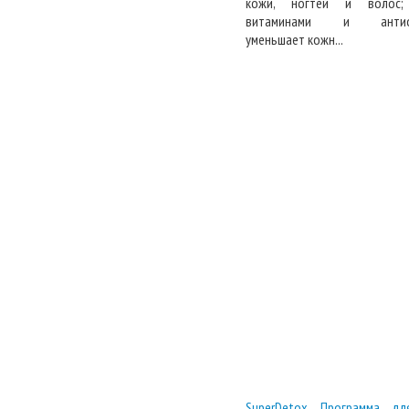
кожи, ногтей и волос;
витаминами и антиокс
уменьшает кожн...
SuperDetox Программа дл