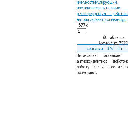
377
c
60 таблеток
Артикул:
rz17525
Скидка 3% от 
Вита-Селен оказывает 
антиоксидантное действи
работу печени и ее деток
возможнос...