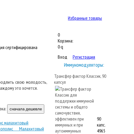
Избранные товары
0
Корзина:
0
ия сертифицирована
q
Вход
Регистрация
Иммуномодуляторы:
Трансфер фактор Классик, 90
продлить свою молодость,
капсул
каждому это хочется.
вка:
сначала дешевле
90
ис малахитовый
капс.
4965