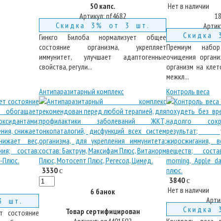
50 капс.
Нет в наличии
Артикул:
nf4682
18
Скидка 3% от 3 шт.
Артик
Скидка 
Гинкго Билоба нормализует общее
состояние организма, укрепляет
Премиум набо
иммунитет, улучшает адаптогенные
очищения органи
свойства, регули...
организм на клет
межкл...
Антипаразитарный комплекс
Контроль веса
3330
c
3840
c
Нет в наличии
6 банок
Арти
3 шт.
Скидка 
Товар сертифицирован
т состояние
Артикул:
op4401592