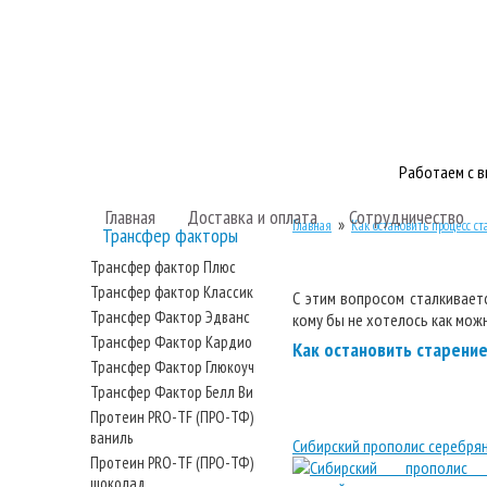
Работаем с 
Главная
Доставка и оплата
Сотрудничество
»
Главная
Как остановить процесс ст
Трансфер факторы
Трансфер фактор Плюс
Трансфер фактор Классик
С этим вопросом сталкивает
Трансфер Фактор Эдванс
кому бы не хотелось как мож
Трансфер Фактор Кардио
Как остановить старени
Трансфер Фактор Глюкоуч
Трансфер Фактор Белл Ви
Протеин PRO-TF (ПРО-ТФ)
ваниль
Сибирский прополис серебря
Протеин PRO-TF (ПРО-ТФ)
шоколад