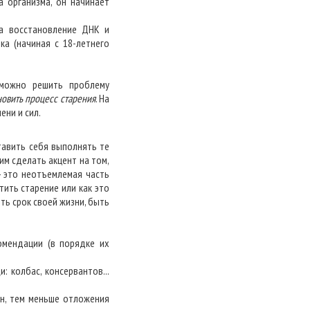
а организма, он начинает
за восстановление ДНК и
ка (начиная с 18-летнего
 можно решить проблему
новить процесс старения
. На
ени и сил.
тавить себя выполнять те
им сделать акцент на том,
- это неотъемлемая часть
ить старение или как это
ть срок своей жизни, быть
омендации (в порядке их
 колбас, консервантов...
ен, тем меньше отложения