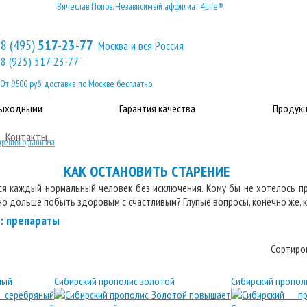
Вячеслав Попов. Независимый аффилиат 4Life®
8 (495)
517-23-77
Москва и вся Россия
8 (925) 517-23-77
От 9500 руб. доставка по Москве бесплатно
выходными
Гарантия качества
Продукц
Контакты
арения организма
КАК ОСТАНОВИТЬ СТАРЕНИЕ
ся каждый нормальный человек без исключения. Кому бы не хотелось 
но дольше побыть здоровым с счастливым? Глупые вопросы, конечно же, 
е: препараты
Сортиро
ный
Сибирский прополис золотой
Сибирский пропол