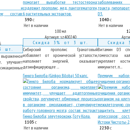
390
1040
c
c
Нет в наличии
Нет в наличии
100 мл
1
Артикул:
sz400240
Арти
Скидка 3% от 3 шт.
Скидка 
5
3 шт.
Сибирский прополис Гранатовый
Витамин D3 спо
избавляет от хронической усталости,
гомеостаза ка
выраженное
наполняет энергией, оказывает
укрепляет кост
е, улучшает
дезинфицирующее ...
иммунитет, п...
сикационные
Гинкго Билоба (Ginkgo Biloba) 50 капс.
Премиум набо
очищения органи
1105
c
Нет в наличии
2250
c