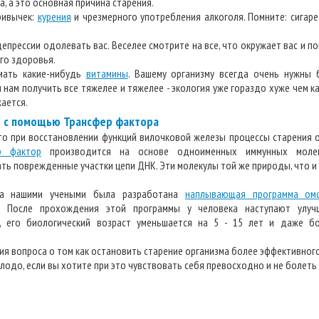
, а это основная причина старения.
ривычек:
курения
и чрезмерного употребления алкоголя. Помните: сигаре
епрессии одолевать вас. Веселее смотрите на все, что окружает вас и по
го здоровья.
имать какие-нибудь
витамины
. Вашему организму всегда очень нужны 
нам получить все тяжелее и тяжелее - экология уже гораздо хуже чем ка
ается.
е с помощью Трансфер фактора
то при восстановлении функций вилочковой железы процессы старения о
р фактор
производится на основе одноименных иммунных молек
ть поврежденные участки цепи ДНК. Эти молекулы той же природы, что и
та нашими учеными была разработана
наплывающая программа ом
. После прохождения этой программы у человека наступают улуч
, его биологический возраст уменьшается на 5 - 15 лет и даже б
я вопроса о том как остановить старение организма более эффективного
лодо, если вы хотите при это чувствовать себя превосходно и не болеть 