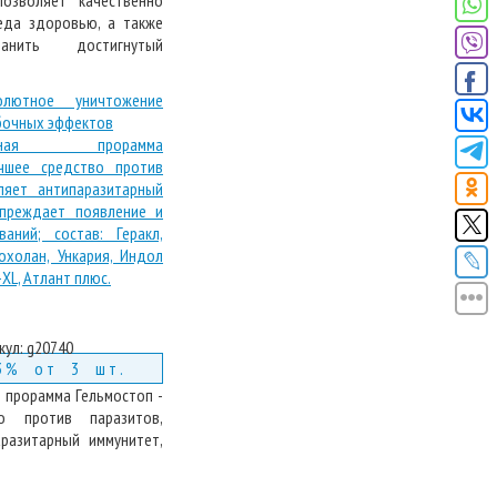
озволяет качественно
еда здоровью, а также
анить достигнутый
олютное уничтожение
бочных эффектов
кул:
g20740
3% от 3 шт.
 прорамма Гельмостоп -
о против паразитов,
аразитарный иммунитет,