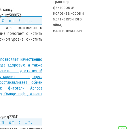
0 капсул
ул:
sz500032
3% от 3 шт.
р для комплексного
зма помогает очистить
очном уровне: очистить
кул:
g22041
3% от 3 шт.