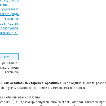
низма
3 шт.
существляет
всякого рода
 токсинов,
ать
как остановить старение организма
, необходимо вначале разобр
авно ученые, наконец-то, поняли эти механизмы, они просты.
ве и обе они взаимосвязаны:
цепочки ДНК - дезоксирибонуклеиновой кислоты, которая является "про