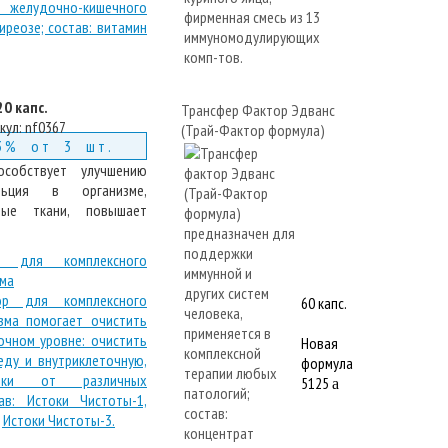
20 капс.
Трансфер Фактор Эдванс
кул:
nf0367
(Трай-Фактор формула)
3% от 3 шт.
собствует улучшению
льция в организме,
ные ткани, повышает
р для комплексного
зма
60 капс.
Новая
формула
5125
a