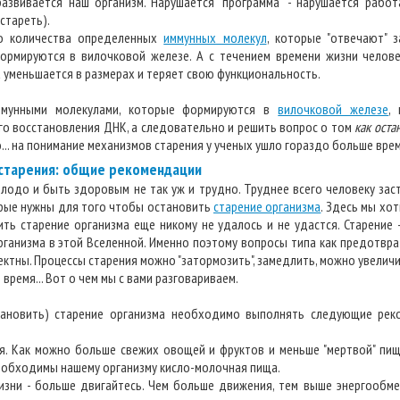
азвивается наш организм. Нарушается "программа" - нарушается работ
стареть).
го количества определенных
иммунных молекул
, которые "отвечают" 
ормируются в вилочковой железе. А с течением времени жизни челове
 уменьшается в размерах и теряет свою функциональность.
ммунными молекулами, которые формируются в
вилочковой железе
,
го восстановления ДНК, а следовательно и решить вопрос о том
как оста
... на понимание механизмов старения у ученых ушло гораздо больше врем
 старения: общие рекомендации
лодо и быть здоровым не так уж и трудно. Труднее всего человеку зас
рые нужны для того чтобы остановить
старение организма
. Здесь мы хот
ить старение организма еще никому не удалось и не удастся. Старение 
ганизма в этой Вселенной. Именно поэтому вопросы типа как предотврат
ектны. Процессы старения можно "затормозить", замедлить, можно увеличи
время... Вот о чем мы с вами разговариваем.
тановить) старение организма необходимо выполнять следующие рек
я. Как можно больше свежих овощей и фруктов и меньше "мертвой" пищи:
еобходимы нашему организму кисло-молочная пища.
изни - больше двигайтесь. Чем больше движения, тем выше энергообм