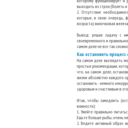
которому функционирует и р
выходить из строя (болеть и 
2. Отсутствие необходимо
которые, в свою очередь, ф
возраста) вилочковая железа
Вывод: решая задачу с и
своевременного и правильно
самом деле не все так сложно
Как остановить процесс
На самом деле выглядеть мо
простые рекомендации, кото
что, на самом деле, останов
жизни абсолютно каждого ор
остановить - немного некорр
здоровым и счастливым в это 
Итак, чтобы замедлить (ос
важности):
1. Умейте правильно питатьс
Ешьте больше рыбы, очень н
2. Ведите активный образ ж