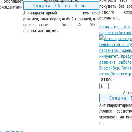
Контроль веса п
 обогащает
Скидка 3% от 3 шт.
похудеть без вр
идантами;
надолго сохр
Антипаразитарный комплекс
результат...
рекомендован перед любой терапией, для
профилактики заболеваний ЖКТ,
Gelmostop Абс
онкопаталогий, ди...
паразитов без по
8100
c
Арти
Скидка 
Антипаразитарная
лучшее средств
укрепляет антип
п...
я глубокого