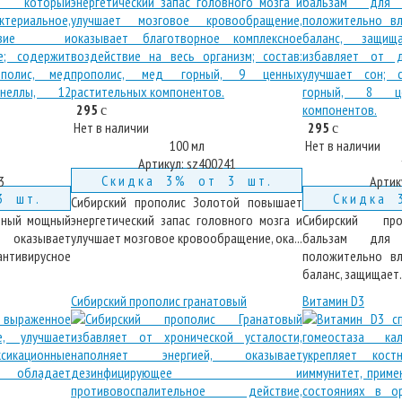
295
c
Нет в наличии
295
c
100 мл
Нет в наличии
Артикул:
sz400241
Скидка 3% от 3 шт.
3
Артик
3 шт.
Скидка 
Сибирский прополис Золотой повышает
ряный мощный
энергетический запас головного мозга и
Сибирский пр
 оказывает
улучшает мозговое кровообращение, ока...
бальзам для 
тивирусное
положительно вл
баланс, защищает..
Сибирский прополис гранатовый
Витамин D3