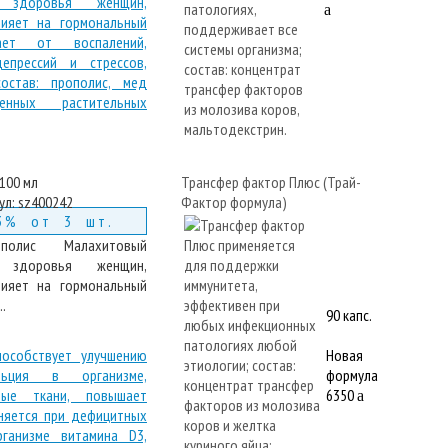
a
100 мл
Трансфер фактор Плюс (Трай-
ул:
sz400242
Фактор формула)
3% от 3 шт.
ополис Малахитовый
здоровья женщин,
ияет на гормональный
.
90 капс.
Новая
формула
6350
a