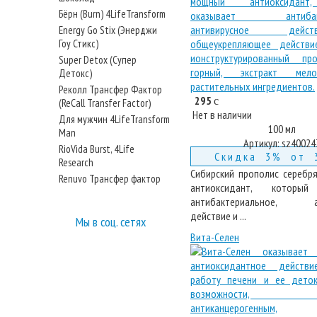
Бёрн (Burn) 4LifeTransform
Energy Go Stix (Энерджи
Гоу Стикс)
Super Detox (Супер
Детокс)
Реколл Трансфер Фактор
295
c
(ReCall Transfer Factor)
Нет в наличии
Для мужчин 4LifeTransform
100 мл
Man
Артикул:
sz40024
RioVida Burst, 4Life
Скидка 3% от 
Research
Сибирский прополис сереб
Renuvo Трансфер фактор
антиоксидант, который
антибактериальное, ан
действие и ...
Мы в соц. сетях
Вита-Селен