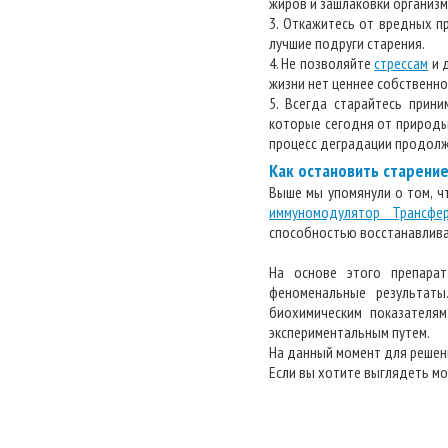
жиров и зашлаковки организма
3. Откажитесь от вредных п
лучшие подруги старения.
4. Не позволяйте
стрессам
и д
жизни нет ценнее собственно
5. Всегда старайтесь прин
которые сегодня от природы 
процесс деградации продолж
Как остановить старени
Выше мы упомянули о том, ч
иммуномодулятор Трансфе
способностью восстанавлива
На основе этого препара
феноменальные результаты
биохимическим показателям
экспериментальным путем.
На данный момент для решени
Если вы хотите выглядеть мо