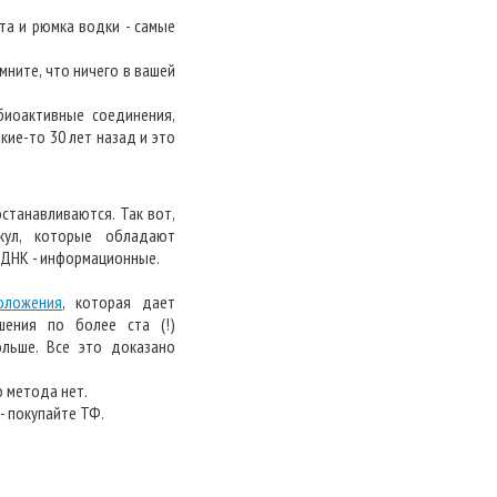
та и рюмка водки - самые
мните, что ничего в вашей
биоактивные соединения,
кие-то 30 лет назад и это
станавливаются. Так вот,
ул, которые обладают
 ДНК - информационные.
оложения
, которая дает
шения по более ста (!)
ольше. Все это доказано
 метода нет.
- покупайте ТФ.