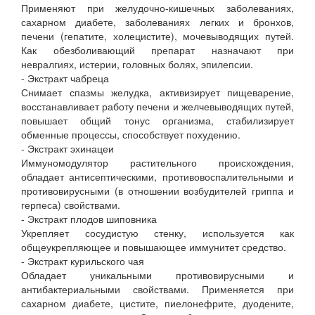
Применяют при желудочно-кишечных заболеваниях,
сахарном диабете, заболеваниях легких и бронхов,
печени (гепатите, холецистите), мочевыводящих путей.
Как обезболивающий препарат назначают при
невралгиях, истерии, головных болях, эпилепсии.
- Экстракт чабреца
Снимает спазмы желудка, активизирует пищеварение,
восстанавливает работу печени и желчевыводящих путей,
повышает общий тонус организма, стабилизирует
обменные процессы, способствует похудению.
- Экстракт эхинацеи
Иммуномодулятор растительного происхождения,
обладает антисептическими, противовоспалительными и
противовирусными (в отношении возбудителей гриппа и
герпеса) свойствами.
- Экстракт плодов шиповника
Укрепляет сосудистую стенку, используется как
общеукрепляющее и повышающее иммунитет средство.
- Экстракт курильского чая
Обладает уникальными противовирусными и
антибактериальными свойствами. Применяется при
сахарном диабете, цистите, пиелонефрите, дуодените,