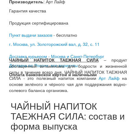
Производитель
:
Арт Лайф
Гарантия качества
Продукция сертифицирована
Пункт выдачи заказов
- бесплатно
г. Москва, ул. Золоторожский вал, д. 32, с. 11
Доставка курьером - Москва и Санкт-Петербург
ЧАЙНЫЙ НАПИТОК ТАЕЖНАЯ СИЛА
– продукт
Доставка по России, все варианты
обогащенный витаминами для бодрости и жизненной
силы в течение всего дня. ЧАЙНЫЙ НАПИТОК ТАЕЖНАЯ
Оплата банковской картой и наличными
СИЛА - это полезный напиток компании
Арт Лайф
на
основе зелёного и чёрного чая для поддержания водно-
солевого баланса организма.
ЧАЙНЫЙ НАПИТОК
ТАЕЖНАЯ СИЛА: состав и
форма выпуска