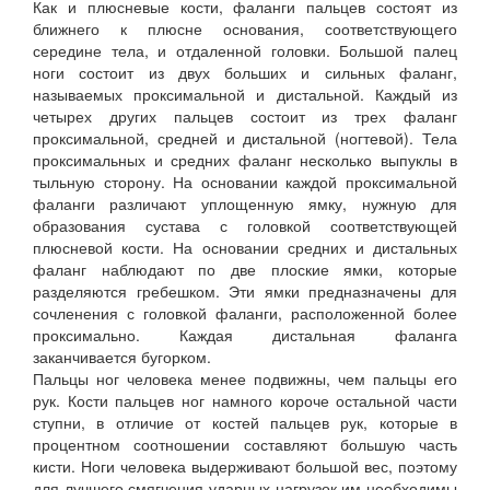
Как и плюсневые кости, фаланги пальцев состоят из
ближнего к плюсне основания, соответствующего
середине тела, и отдаленной головки. Большой палец
ноги состоит из двух больших и сильных фаланг,
называемых проксимальной и дистальной. Каждый из
четырех других пальцев состоит из трех фаланг
проксимальной, средней и дистальной (ногтевой). Тела
проксимальных и средних фаланг несколько выпуклы в
тыльную сторону. На основании каждой проксимальной
фаланги различают уплощенную ямку, нужную для
образования сустава с головкой соответствующей
плюсневой кости. На основании средних и дистальных
фаланг наблюдают по две плоские ямки, которые
разделяются гребешком. Эти ямки предназначены для
сочленения с головкой фаланги, расположенной более
проксимально. Каждая дистальная фаланга
заканчивается бугорком.
Пальцы ног человека менее подвижны, чем пальцы его
рук. Кости пальцев ног намного короче остальной части
ступни, в отличие от костей пальцев рук, которые в
процентном соотношении составляют большую часть
кисти. Ноги человека выдерживают большой вес, поэтому
для лучшего смягчения ударных нагрузок им необходимы