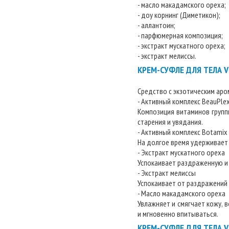
- масло макадамского ореха;
- доу корнинг (Диметикон);
- аллантоин;
- парфюмерная композиция;
- экстракт мускатного ореха;
- экстракт мелиссы.
КРЕМ-СУФЛЕ ДЛЯ ТЕЛА VI
Средство с экзотическим аро
- Активный комплекс BeauPle
Композиция витаминов групп
старения и увядания.
- Активный комплекс Botamix
На долгое время удерживает 
- Экстракт мускатного ореха
Успокаивает раздраженную и 
- Экстракт мелиссы
Успокаивает от раздражений 
- Масло макадамского ореха
Увлажняет и смягчает кожу, 
и мгновенно впитываться.
КРЕМ-СУФЛЕ ДЛЯ ТЕЛА VI