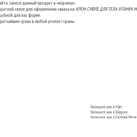
сайта, занеся данный продукт в «корзину»;
братной связи для оформления заказа на
КРЕМ-СУФЛЕ ДЛЯ ТЕЛА VITAMIN M
добной для вас форме.
ратчайшие сроки в любой уголок страны.
Напишите нам в Viber
Напишите нам в Telegram
Напишите нам в Facebook Messe
Напишите нам VKontakte
Напишите нам в Одноклассник