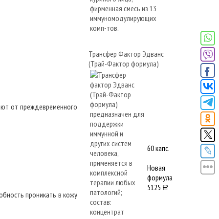
Трансфер Фактор Эдванс
(Трай-Фактор формула)
щают от преждевременного
60 капс.
Новая
формула
5125
a
собность проникать в кожу