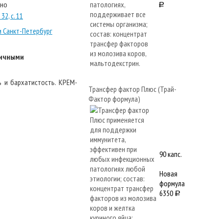
тно
a
32, с. 11
и Санкт-Петербург
личными
 и бархатистость. КРЕМ-
Трансфер фактор Плюс (Трай-
Фактор формула)
90 капс.
Новая
формула
6350
a