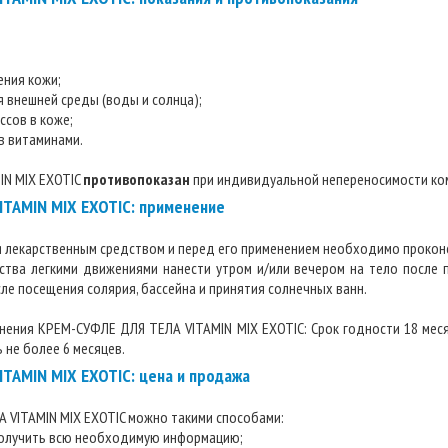
ения кожи;
я внешней среды (воды и солнца);
ссов в коже;
в витаминами.
IN MIX EXOTIC
противопоказан
при индивидуальной непереносимости ко
TAMIN MIX EXOTIC: применение
я лекарственным средством и перед его применением необходимо проконс
тва легкими движениями нанести утром и/или вечером на тело после 
е посещения солярия, бассейна и принятия солнечных ванн.
анения КРЕМ-СУФЛЕ ДЛЯ ТЕЛА VITAMIN MIX EXOTIC: Срок годности 18 меся
 не более 6 месяцев.
TAMIN MIX EXOTIC: цена и продажа
 VITAMIN MIX EXOTIC можно такими способами:
 получить всю необходимую информацию;