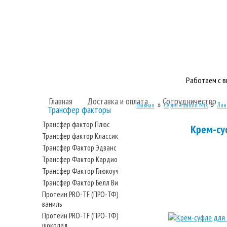
Работаем с 
Главная
Доставка и оплата
Сотрудничество
»
»
Главная
Серия Vitamin Mix
Лини
Трансфер факторы
Трансфер фактор Плюс
Крем-су
Трансфер фактор Классик
Трансфер Фактор Эдванс
Трансфер Фактор Кардио
Трансфер Фактор Глюкоуч
Трансфер Фактор Белл Ви
Протеин PRO-TF (ПРО-ТФ)
ваниль
Протеин PRO-TF (ПРО-ТФ)
шоколад