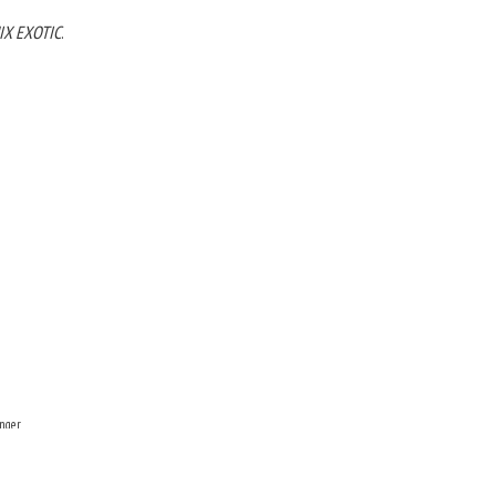
IX EXOTIC
.
nger
и