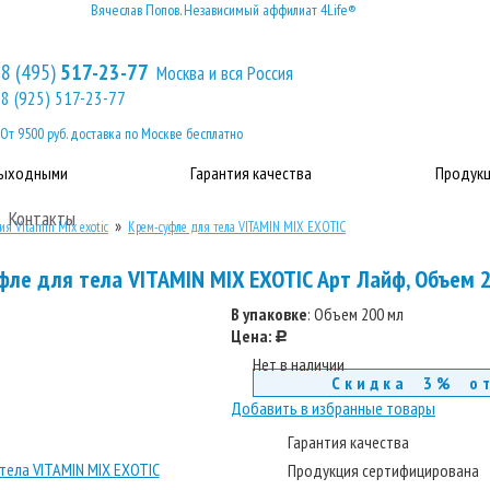
Вячеслав Попов. Независимый аффилиат 4Life®
8 (495)
517-23-77
Москва и вся Россия
8 (925) 517-23-77
От 9500 руб. доставка по Москве бесплатно
выходными
Гарантия качества
Продукц
Контакты
»
я Vitamin Mix exotic
Крем-суфле для тела VITAMIN MIX EXOTIC
фле для тела VITAMIN MIX EXOTIC Арт Лайф, Объем 
В упаковке
: Объем 200 мл
Цена:
c
Нет в наличии
Скидка 3% о
Добавить в избранные товары
Гарантия качества
Продукция сертифицирована