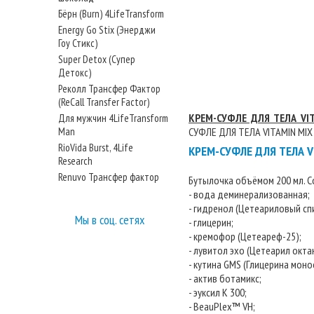
Бёрн (Burn) 4LifeTransform
Energy Go Stix (Энерджи
Гоу Стикс)
Super Detox (Супер
Детокс)
Реколл Трансфер Фактор
(ReCall Transfer Factor)
КРЕМ-СУФЛЕ ДЛЯ ТЕЛА VIT
Для мужчин 4LifeTransform
Man
СУФЛЕ ДЛЯ ТЕЛА VITAMIN MIX
RioVida Burst, 4Life
КРЕМ-СУФЛЕ ДЛЯ ТЕЛА VI
Research
Renuvo Трансфер фактор
Бутылочка объёмом 200 мл. С
- вода деминерализованная;
- гидренол (Цетеариловый сп
Мы в соц. сетях
- глицерин;
- кремофор (Цетеареф-25);
- лувитол эхо (Цетеарил окта
- кутина GMS (Глицерина моно
- актив ботамикс;
- эуксил К 300;
- BeauPlex™ VH;