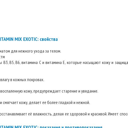
TAMIN MIX EXOTIC: свойства
матом для нежного ухода за телом.
xтм
ы В3, В5, В6, витамина С и витамина Е, которые насыщают кожу и защи
влагу в кожных покровах.
воспаленную кожу, предупреждает старение и увядание.
и смягчает кожу, делает ее более гладкой и нежной.
восстанавливает её влажность, делая ее здоровой и красивой. Имеет спо
TAMIN MIX EXOTIC: показания и противопоказания