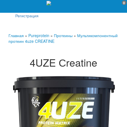
0
Регистрация
Главная
»
Pureprotein
»
Протеины
»
Мультикомпонентный
протеин 4uze CREATINE
4UZE Сreatine