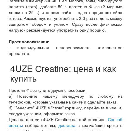
Залейте в шейкер 300-400 мл. молока, воды, либо другого
напитка (сока), добавте 50 г. протеина Фьюз (2 мерные
ложки по 25 г.) и перемешайте - одна порция коктейля
готова. Рекомендуется употреблять 2-3 раза в день между
завтраком, обедом и ужином. Сразу после физических
нагрузок рекомендуется употребить одну порцию.
Противопоказания:
- индивидуальная непереносимость компонентов
препарата.
4UZE Сreatine: цена и как
купить
Протеин Фьюз купите двумя способами:
а) Позвоните нашему менеджеру по любому из
телефонов, которые указаны на сайте и сделайте заказ.
б) "Занесите" 4UZE в "свою" корзинку, перейдите в нее, и,
следуя указаним, оформите заказ.
Цена на протеин 4UZE Сreatine на этой странице.
Способ
оплаты
выбираетет вы,
доставка
в кратчайшие сроки в
регионы России, ближнего и дальнего зарубежья.