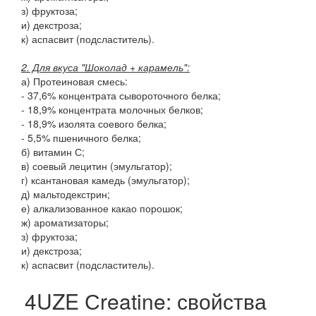
з) фруктоза;
и) декстроза;
к) аспасвит (подсластитель).
2. Для вкуса "Шоколад + карамель":
а) Протеиновая смесь:
- 37,6% концентрата сывороточного белка;
- 18,9% концентрата молочных белков;
- 18,9% изолята соевого белка;
- 5,5% пшеничного белка;
б) витамин С;
в) соевый лецитин (эмульгатор);
г) ксантановая камедь (эмульгатор);
д) мальтодекстрин;
е) алкализованное какао порошок;
ж) ароматизаторы;
з) фруктоза;
и) декстроза;
к) аспасвит (подсластитель).
4UZE Сreatine: свойства