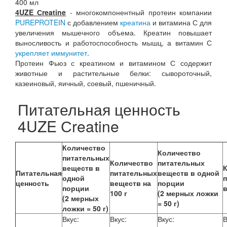
400 мл
4UZE Сreatine
- многокомпонентный протеин компании
PUREPROTEIN
с добавлением
креатина
и витамина С для
увеличения мышечного объема. Креатин повышает
выносливость и работоспособность мышц, а витамин С
укрепляет иммунитет
.
Протеин Фьюз с креатином и витамином С содержит
животные и растительные белки: сывороточный,
казеиновый, яичный, соевый, пшеничный.
Питательная ценность
4UZE Сreatine
Количество
Количество
питательных
Количество
питательных
веществ в
Питательная
питательных
веществ в одной
одной
ценность
веществ на
порции
порции
в
100 г
(2 мерных ложки
(2 мерных
= 50 г)
ложки = 50 г)
Вкус:
Вкус:
Вкус:
В