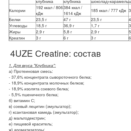
клубника
клубника
шоколад+карамель
ш
192 ккал / 806
384 ккал /
Калории
185 ккал / 777 кДж
3
кДж
1614 кДж
Белки
23,5 г
47 г
23,5 г
4
Углеводы
18,5 г
36,9 г
1,7 г
3
Жиры
2,9 г
5,8 г
2,9 г
5
Креатин
3 г
6 г
3 г
6
4UZE Сreatine: состав
1. Для вкуса "Клубника":
а) Протеиновая смесь:
- 37,6% концентрата сывороточного белка;
- 18,9% концентрата молочных белков;
- 18,9% изолята соевого белка;
- 5,5% пшеничного белка;
б) витамин С;
в) соевый лецитин (эмульгатор);
г) ксантановая камедь (эмульгатор);
д) мальтодекстрин;
е) пищевой краситель;
ж) ароматизаторы;