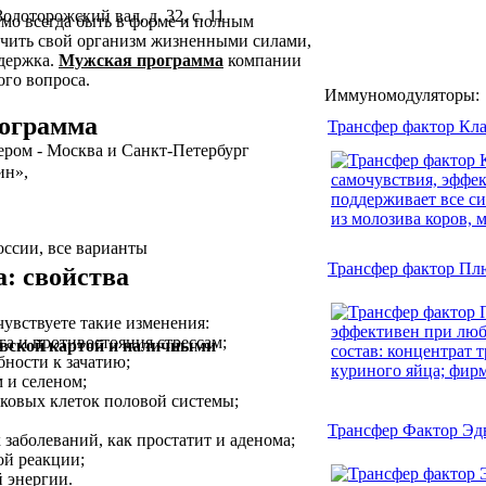
Золоторожский вал, д. 32, с. 11
мо всегда быть в форме и полным
ечить свой организм жизненными силами,
держка.
Мужская программа
компании
го вопроса.
Иммуномодуляторы:
ограмма
Трансфер фактор Кла
ером - Москва и Санкт-Петербург
ин»,
оссии, все варианты
Трансфер фактор Пл
: свойства
увствуете такие изменения:
га и противостояния стрессам;
вской картой и наличными
ности к зачатию;
 и селеном;
ковых клеток половой системы;
Трансфер Фактор Эд
 заболеваний, как простатит и аденома;
ой реакции;
 энергии.