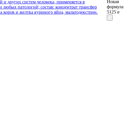
Новая
формула
5125
a