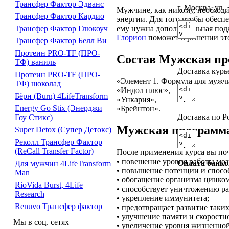
Трансфер Фактор Эдванс
г. Москва, ул. 
Мужчине, как никому, необходи
Трансфер Фактор Кардио
энергии. Для того чтобы обесп
Трансфер Фактор Глюкоуч
ему нужна дополнительная под
Глорион
поможет в решении это
Трансфер Фактор Белл Ви
Протеин PRO-TF (ПРО-
Состав Мужская пр
ТФ) ваниль
Доставка курь
Протеин PRO-TF (ПРО-
«Элемент 1. Формула для мужч
ТФ) шоколад
«Индол плюс»,
Бёрн (Burn) 4LifeTransform
«Ункария»,
Energy Go Stix (Энерджи
«Брейнтон».
Доставка по Р
Гоу Стикс)
Мужская программа
Super Detox (Супер Детокс)
Реколл Трансфер Фактор
(ReCall Transfer Factor)
После применения курса вы поч
• повешение уровня работы моз
Оплата банко
Для мужчин 4LifeTransform
• повышение потенции и способ
Man
• обогащение организма цинком
RioVida Burst, 4Life
• способствует уничтожению ра
Research
• укрепление иммунитета;
Renuvo Трансфер фактор
• предотвращает развитие таких
• улучшение памяти и скоростн
Мы в соц. сетях
• увеличение уровня жизненной