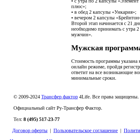
• с утра по 2 капсулы «Элемен
плюс»;
• в обед 2 капсулы «Ункария»;
• вечером 2 капсулы «Брейнтон
Второй этап начинается с 21 дн
необходимо принимать с утра 2
мужчин».
Мужская программа
Стоимость программы указана н
онлайн режиме, пройдя регистр
ответит на все возникающие во
минимальные сроки.
© 2009-2024
Трансфер фактор
4Life. Все права защищены.
Официальный сайт Ру-Трансфер Фактор.
Тел:
8 (495) 517-23-77
Договор оферты
|
Пользовательское соглашение
|
Полити