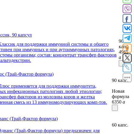
ссик, 90 капсул
90
капс.
4965
a
юс (Трай-Фактор формула)
90 капс.
Новая
формула
6350
a
ванс (Трай-Фактор формула)
60 капс.