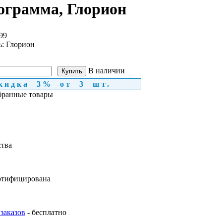
ограмма, Глорион
99
ь:
Глорион
В наличии
кидка 3% от 3 шт.
бранные товары
ства
ртифицирована
заказов
- бесплатно