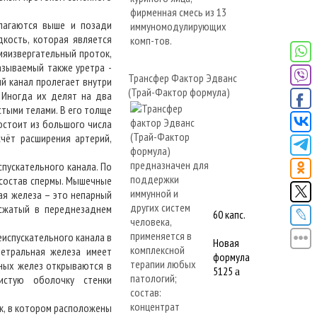
агаются выше и позади
кость, которая является
мяизвергательный проток,
азываемый также уретра -
Трансфер Фактор Эдванс
й канал пролегает внутри
(Трай-Фактор формула)
 Иногда их делят на два
стыми телами. В его толще
остоит из большого числа
чёт расширения артерий,
.
ускательного канала. По
 состав спермы. Мышечные
ая железа – это непарный
 сжатый в переднезаднем
60 капс.
испускательного канала в
Новая
етральная железа имеет
формула
ьных желез открываются в
5125
a
истую оболочку стенки
, в котором расположены