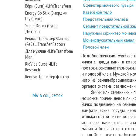
Бёрн (Burn) 4LifeTransform
Сфинктер мочевого пузыря
Energy Go Stix (Энерджи
Каверзное тело
Гоу Стикс)
Предстательная железа
Super Detox (Супер
Сегмент предстательной же
Детокс)
Наружный сфинктер мочевог
Реколл Трансфер Фактор
Мочеиспускательный канал
(ReCall Transfer Factor)
Половой член
Для мужчин 4LifeTransform
Подобно женским, мужские 
Man
яички с придатками, в кот
RioVida Burst, 4Life
протоки, семенные пузырьки
Research
и половой член. Мужской мо
Renuvo Трансфер фактор
него из семявыбрасывающих
органов системы размножения
Яички, или семенники - пар
Мы в соц. сетях
мошонке, причем левое яичк
Яичко подвешено на семенн
лимфатические сосуды, нер
долька состоит из нескольки
их стенки, начинают разви
малых и больших протоков.
канал. Он следует под брюши