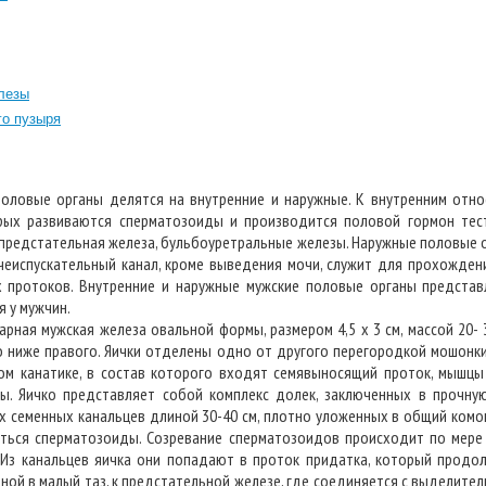
лезы
о пузыря
половые органы делятся на внутренние и наружные. К внутренним отн
орых развиваются сперматозоиды и производится половой гормон тес
, предстательная железа, бульбоуретральные железы. Наружные половые
чеиспускательный канал, кроме выведения мочи, служит для прохожден
 протоков. Внутренние и наружные мужские половые органы представ
 у мужчин.
ная мужская железа овальной формы, размером 4,5 х 3 см, массой 20- 3
о ниже правого. Яички отделены одно от другого перегородкой мошонк
ом канатике, в состав которого входят семявыносящий проток, мышцы 
вы. Яичко представляет собой комплекс долек, заключенных в прочну
х семенных канальцев длиной 30-40 см, плотно уложенных в общий комок
ваться сперматозоиды. Созревание сперматозоидов происходит по мере
 Из канальцев яичка они попадают в проток придатка, который продо
ной в малый таз, к предстательной железе, где соединяется с выделите