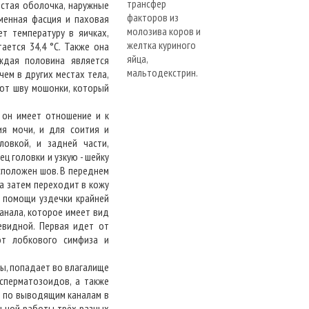
истая оболочка, наружные
менная фасция и паховая
т температуру в яичках,
ается 34,4 °С. Также она
ждая половина является
чем в других местах тела,
уют шву мошонки, который
н имеет отношение и к
ия мочи, и для соития и
ловкой, и задней части,
ц головки и узкую - шейку
сположен шов. В переднем
 а затем переходит в кожу
и помощи уздечки крайней
анала, которое имеет вид
евидной. Первая идет от
от лобкового симфиза и
ы, попадает во влагалище
сперматозоидов, а также
ы по выводящим каналам в
льной работы трёх разных