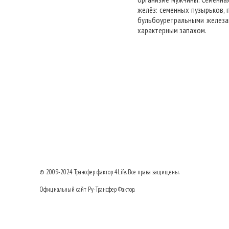
желёз: семенных пузырьков,
бульбоуретральными железам
характерным запахом.
© 2009-2024
Трансфер фактор
4Life. Все права защищены.
Официальный сайт Ру-Трансфер Фактор.
8 (495) 517-23-77
Тел:
Договор оферты
|
Пользовательское соглашение
|
Политика безопасности