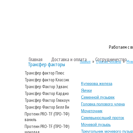
Работаем с 
Главная
Доставка и оплата
Сотрудничество
»
»
Главная
Строение человека
Мужс
Трансфер факторы
Трансфер фактор Плюс
Трансфер фактор Классик
Куперова железа
Трансфер Фактор Эдванс
Яички
Трансфер Фактор Кардио
Семенной пузырек
Трансфер Фактор Глюкоуч
Головка полового члена
Трансфер Фактор Белл Ви
Мочеточник
Протеин PRO-TF (ПРО-ТФ)
Семявыносящий проток
ваниль
Мочевой пузырь
Протеин PRO-TF (ПРО-ТФ)
шоколад
Треугольник мочевого пузы