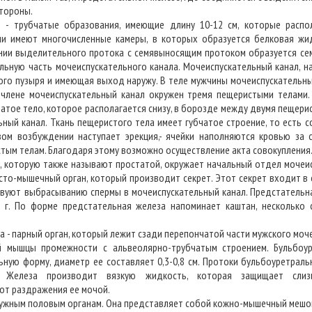
тороны.
бчатые образования, имеющие длину 10-12 см, которые распол
ни имеют многочисленные камеры, в которых образуется белковая жид
нии выделительного протока с семявыносящим протоком образуется се
ьную часть мочеиспускательного канала. Мочеиспускательный канал, н
вого пузыря и имеющая выход наружу. В теле мужчины мочеиспускательны
 члене мочеиспускательный канал окружен тремя пещеристыми телами.
атое тело, которое располагается снизу, в борозде между двумя пещери
ный канал. Ткань пещеристого тела имеет губчатое строение, то есть с
вом возбуждении наступает эрекция,- ячейки наполняются кровью за с
тым телам. Благодаря этому возможно осуществление акта совокупления
торую также называют простатой, окружает начальный отдел мочеисп
сто-мышечный орган, который производит секрет. Этот секрет входит в
вуют выбрасыванию спермы в мочеиспускательный канал. Предстательн
5 г. По форме предстательная железа напоминает каштан, несколько
 парный орган, который лежит сзади перепончатой части мужского моче
й мышцы промежности с альвеолярно-трубчатым строением. Бульбоур
ьную форму, диаметр ее составляет 0,3-0,8 см. Протоки бульбоуретрал
л. Железа производит вязкую жидкость, которая защищает слиз
от раздражения ее мочой.
ным половым органам. Она представляет собой кожно-мышечный мешок