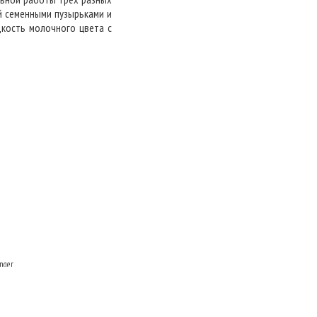
й семенными пузырьками и
дкость молочного цвета с
nger
и