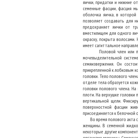
яички, придатки и нижние о
семенные фасции, фасция м
оболочка яичка, в которой
позволяет создавать для ни
предохраняет яички от тр
вместилищем для одного яичк
окраску, покрыта волосами.
имеет сагиттальное направле
Половой член или пенис 
мочевыделительной системе
семяизвержения. Он состои
прикрепленной к лобковым ко
головки. Тело полового чле
отделе тела образуется кожн
головки полового члена. На
плоти. На верхушке головки
вертикальной щели. Фиксир
поверхностной фасции жив
присоединяется к белочной 
Во время полового акта сем
женщины. В семенной жидко
некоторые другие компонент
организме мужчины. Семенна