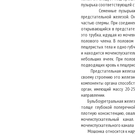
пузырька соответствующей с
Семенные пузырьки - тру
предстательной железой. О
частью спермы. При соедине
открывающийся в предстател
это трубка, идущая из моче
полового члена. В половом
пещеристых тела и одно губч
и находится мочеиспускатель
небольших ячеек. При поло
подводящих кровь к пещерис
Предстательная железа, ко
своему строению это желези
компоненты органа способст
орган, имеющий массу 20-2
направлении.
Бульбоуретральная железа -
толще глубокой поперечно
плотную консистенцию, овал
мочеиспускательный кана
мочеиспускательного канала 
Мошонка относится к наруж