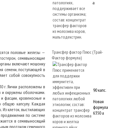
a
Трансфер фактор Плюс (Трай-
осятся половые железы —
Фактор формула)
тостерон, семявыносящие
 органы включают мошонку
ия семени, поступающей в
ляет собой совокупность
0 г. Яички расположены в
90 капс.
и и окружены оболочками.
и фасции, кровеносные и
Новая
ю общую капсулу. Каждая
формула
. Из клеток, выстилающих
6350
a
 продвижения по системе
лжается в семявыносящий
льным протоком семенного