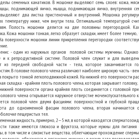
тделы семенных канатиков. В мошонке выделяют семь слоев: кожа, мяс
ышцы, поднимающей яичко, мышца, поднимающая яичко, внутренняя се
 выделяют два листка пристеночный и внутренний. Мошонка регулируе
х температуру ниже, чем внутри тела. Оптимальной температурой счит
авм. Полость мошонки делится на две половины перегородкой. Ка
а. Кожа мошонки тонкая, легко образует складки, имеет более темную, 
 На поверхности мошонки линии прикрепления перегородки соответств
ние.
- один из наружных органов половой системы мужчины. Однако о
 и к репродуктивной системе. Половой член служит и для выведен
т из передней свободной части - тела, которое заканчивается го
стям. В головке полового члена различают наиболее широкую часть - вене
на покрыто тонкой легкоподвижной кожей. На нижней его поверхности ра
ая складка - крайняя плоть полового члена, которая закрывает головку,
 нижней поверхности органа крайняя плоть соединяется с головкой пр
 полового члена открывается наружное отверстие мочеиспускательного к
уется половой член двумя фасциями: поверхностной и глубокой пращ
ота до одноименной фасции полового члена, вторая начинается 
оболочке пещеристых тел.
енная жидкость, примерно, 2—5 мл, в которой находятся сперматозоид
сти также имеются глюкоза и фруктоза, которые нужны для питания 
ы, в том числе и слизистые вещества, облегчающие прохождение сперм
я жидкость образуется в организме мужчины в результате последовате