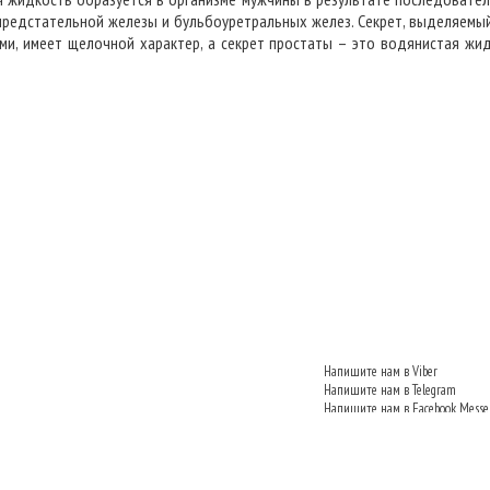
 предстательной железы и бульбоуретральных желез. Секрет, выделяемы
и, имеет щелочной характер, а секрет простаты – это водянистая жи
Напишите нам в Viber
Напишите нам в Telegram
Напишите нам в Facebook Messe
Напишите нам VKontakte
Напишите нам в Одноклассник