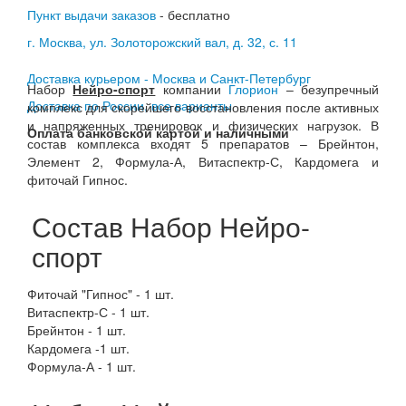
Пункт выдачи заказов
- бесплатно
г. Москва, ул. Золоторожский вал, д. 32, с. 11
Доставка курьером - Москва и Санкт-Петербург
Набор
Нейро-спорт
компании
Глорион
– безупречный
Доставка по России, все варианты
комплекс для скорейшего восстановления после активных
и напряженных тренировок и физических нагрузок. В
Оплата банковской картой и наличными
состав комплекса входят 5 препаратов – Брейнтон,
Элемент 2, Формула-А, Витаспектр-С, Кардомега и
фиточай Гипнос.
Состав Набор Нейро-
спорт
Фиточай "Гипнос" - 1 шт.
Витаспектр-С - 1 шт.
Брейнтон - 1 шт.
Кардомега -1 шт.
Формула-А - 1 шт.