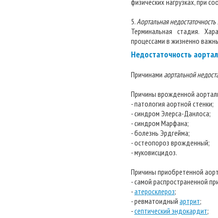
физических нагрузках, при 
5.
Аортальная недостаточность 
Терминальная стадия. Хар
процессами в жизненно важны
Недостаточность аортал
Причинами
аортальной недост
Причины врожденной аортал
- патология аортной стенки;
- синдром Элерса-Данлоса;
- синдром Марфана;
- болезнь Эрдгейма;
- остеопороз врожденный;
- муковисцидоз.
Причины приобретенной аор
- самой распространенной пр
-
атеросклероз
;
- ревматоидный
артрит
;
-
септический эндокардит
;