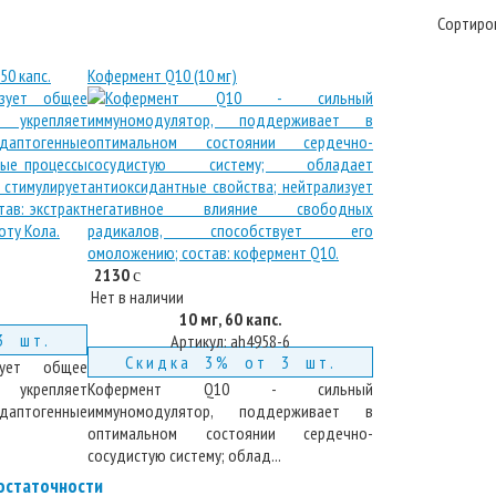
Сортиро
50 капс.
Кофермент Q10 (10 мг)
2130
c
Нет в наличии
10 мг, 60 капс.
3 шт.
Артикул:
ah4958-6
Скидка 3% от 3 шт.
зует общее
 укрепляет
Кофермент Q10 - сильный
аптогенные
иммуномодулятор, поддерживает в
оптимальном состоянии сердечно-
сосудистую систему; облад...
остаточности