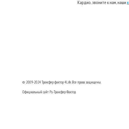
Кардио, звоните к нам, наши
к
© 2009-2024
Трансфер фактор
4Life. Все права защищены.
Официальный сайт Ру-Трансфер Фактор.
8 (495) 517-23-77
Тел:
Договор оферты
|
Пользовательское соглашение
|
Политика безопасности