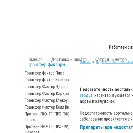
Работаем с 
Главная
Доставка и оплата
Сотрудничество
»
Главная
Недостаточность аортальн
Трансфер факторы
Трансфер фактор Плюс
Трансфер фактор Классик
Трансфер Фактор Эдванс
Недостаточность аортальн
Трансфер Фактор Кардио
сердца
, характеризующееся 
Трансфер Фактор Глюкоуч
аорты в желудочек.
Трансфер Фактор Белл Ви
Недостаточность аортального
Протеин PRO-TF (ПРО-ТФ)
заболевание провяляется в 
ваниль
Протеин PRO-TF (ПРО-ТФ)
Препараты при недостат
шоколад