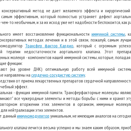
 консервативный метод не дает желаемого эффекта и хирургический 
 самым эффективным, который полностью устраняет дефект аортально
 чем-то необычным, и за их исход уже нет надобности беспокоится, как р
льного имеет восстановление функциональности
иммунной системы
, к
консервативных методах лечения и в этой связи, пожалуй, самым лучш
уномодулятор
Трансфер фактор Кардио
, который с огромным успех
ой терапии недостаточности аортального клапана. Этот препар
нных молекул - компонентов нашей иммунной системы, которые, попадая
щие функции:
вают (на уровне ДНК) оптимальную работу всей иммунной систем
рые направлены на
сердечно-сосудистую систему
.
ледствия от приема лекарственных препаратов сердечной направленност
ечебный эффект.
икальная - функция иммунной памяти. Трансферфакторные молекулы явля
оминают" все чужеродные элементы и методы борьбы с ними и хранят э
повторном вторжении этих элементов в организм, иммунные молекул
для нейтрализации этих элементов.
ет данный
иммуномодулятор
уникальным, не имеющим аналогов на сегодн
ального клапана
лечится весьма успешно и мы знаем каким образом, при