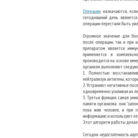
Операции
назначаются, если
сегодняшний день является
операции перестали быть уже
Огромное значение для бо
после операции, так и при 
препаратом является имм
применяется в комплексн
производится на основе имму
организм, выполняют следую
1. Полностью восстанавли
нейтрализуя антигены, кото
2. Устраняют негативные пос
одновременно усиливая их л
3. Третья функция самая ун
памяти организма: они "зап
пока жив человек, и при 
информацию и используют ее 
Этот алгоритм работы дела
Сегодня
недостаточность аорт