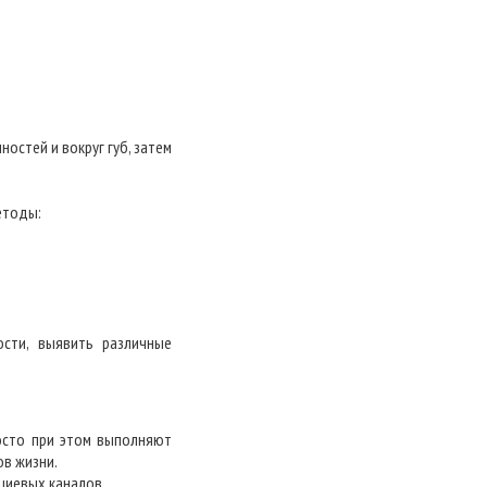
остей и вокруг губ, затем
етоды:
ости, выявить различные
осто при этом выполняют
в жизни.
циевых каналов.