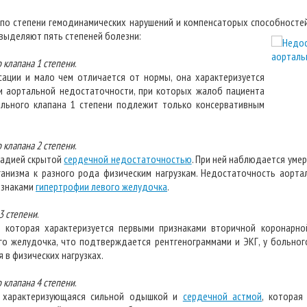
по степени гемодинамических нарушений и компенсаторых способностей
 выделяют пять степеней болезни:
 клапана 1 степени
.
сации и мало чем отличается от нормы, она характеризуется
и аортальной недостаточности, при которых жалоб пациента
ального клапана 1 степени подлежит только консервативным
 клапана 2 степени
.
тадией скрытой
сердечной недостаточностью
. При ней наблюдается уме
анизма к разного рода физическим нагрузкам. Недостаточность аорта
изнаками
гипертрофии левого желудочка
.
3 степени
.
, которая характеризуется первыми признаками вторичной коронарно
го желудочка, что подтверждается рентгенограммами и ЭКГ, у больног
 в физических нагрузках.
 клапана 4 степени
.
, характеризующаяся сильной одышкой и
сердечной астмой
, которая