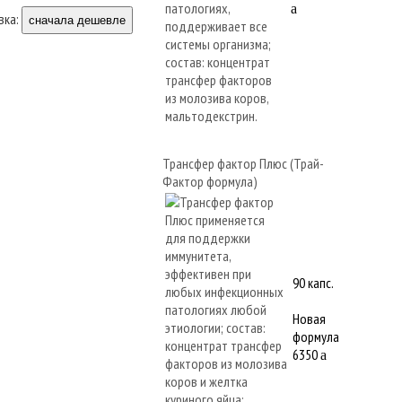
a
вка:
сначала дешевле
Трансфер фактор Плюс (Трай-
Фактор формула)
90 капс.
Новая
формула
6350
a