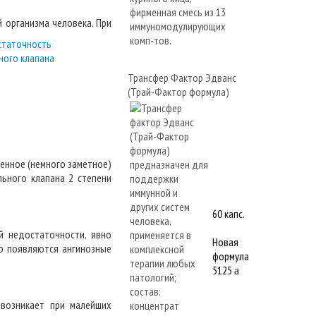
 организма человека. При
Трансфер Фактор Эдванс
(Трай-Фактор формула)
ренное (немного заметное)
льного клапана 2 степени
60 капс.
й недостаточности, явно
Новая
о появляются ангинозные
формула
5125
a
 возникает при малейших