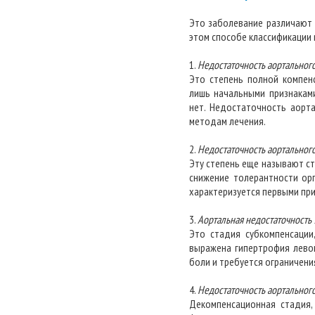
Это заболевание различают 
этом способе классификации
1.
Недостаточность аортального
Это степень полной компен
лишь начальными признакам
нет. Недостаточность аорт
методам лечения.
2.
Недостаточность аортального
Эту степень еще называют с
снижение толерантности орг
характеризуется первыми пр
3.
Аортальная недостаточность 
Это стадия субкомпенсации
выражена гипертрофия лево
боли и требуется ограничения
4.
Недостаточность аортального
Декомпенсационная стадия