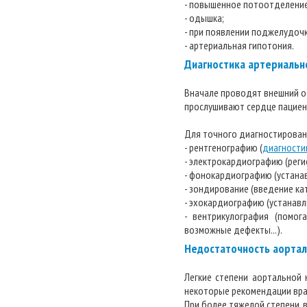
- повышенное потоотделение
- одышка;
- при появлении поджелудоч
- артериальная гипотония.
Диагностика артериальн
Вначале проводят внешний ос
прослушивают сердце пациен
Для точного диагностирова
- рентгенографию (
диагности
- электрокардиографию (рег
- фонокардиографию (устанав
- зондирование (введение ка
- эхокардиографию (устанав
- вентрикулография (помог
возможные дефекты...).
Недостаточность аортал
Легкие степени аортальной
некоторые рекомендации вра
При более тяжелой степени,