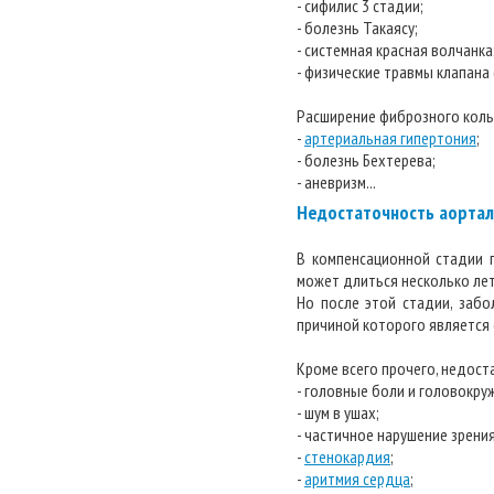
- сифилис 3 стадии;
- болезнь Такаясу;
- системная красная волчанка
- физические травмы клапана (
Расширение фиброзного кольц
-
артериальная гипертония
;
- болезнь Бехтерева;
- аневризм...
Недостаточность аортал
В компенсационной стадии 
может длиться несколько лет
Но после этой стадии, заб
причиной которого является 
Кроме всего прочего, недос
- головные боли и головокру
- шум в ушах;
- частичное нарушение зрения
-
стенокардия
;
-
аритмия сердца
;