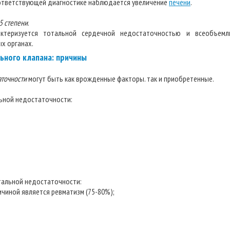
соответствующей диагностике наблюдается увеличение
печени
.
5 степени
.
актеризуется тотальной сердечной недостаточностью и всеобъем
х органах.
ьного клапана: причины
аточности
могут быть как врожденные факторы. так и приобретенные.
ьной недостаточности:
тальной недостаточности:
ичиной является ревматизм (75-80%);