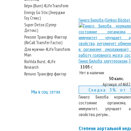
Бёрн (Burn) 4LifeTransform
Energy Go Stix (Энерджи
Гоу Стикс)
Гинкго Билоба (Ginkgo Biloba) 
Super Detox (Супер
Детокс)
Реколл Трансфер Фактор
(ReCall Transfer Factor)
Для мужчин 4LifeTransform
Man
RioVida Burst, 4Life
1105
Research
c
Нет в наличии
Renuvo Трансфер фактор
50 капс.
Артикул:
nf4682
Скидка 3% от 
Мы в соц. сетях
Гинкго Билоба нормали
состояние организма,
иммунитет, улучшает ад
свойства, регули...
Степени аортальной нед