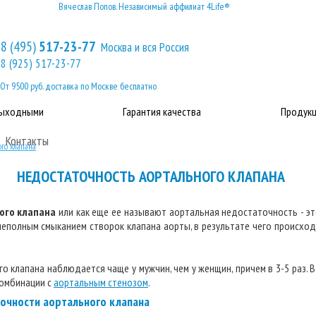
Вячеслав Попов. Независимый аффилиат 4Life®
8 (495)
517-23-77
Москва и вся Россия
8 (925) 517-23-77
От 9500 руб. доставка по Москве бесплатно
выходными
Гарантия качества
Продукц
Контакты
ого клапана
НЕДОСТАТОЧНОСТЬ АОРТАЛЬНОГО КЛАПАНА
ого клапана
или как еще ее называют аортальная недостаточность - э
неполным смыканием створок клапана аорты, в результате чего происход
 клапана наблюдается чаще у мужчин, чем у женщин, причем в 3-5 раз. 
комбинации с
аортальным стенозом
.
очности аортального клапана