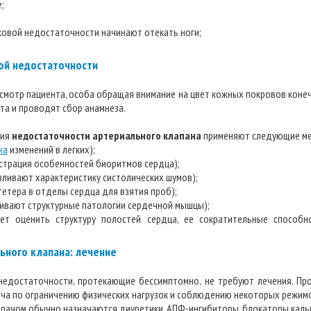
;
ковой недостаточности начинают отекать ноги;
ой недостаточности
мотр пациента, особа обращая внимание на цвет кожных покровов конечн
та и проводят сбор анамнеза.
ния
недостаточности артериального клапана
применяют следующие м
ка
изменений в легких);
истрация особенностей биоритмов сердца);
ливают характеристику систолических шумов);
тетера в отделы сердца для взятия проб);
ливают структурные патологии сердечной мышцы);
ает оценить структуру полостей сердца, ее сократительные способн
ьного клапана: лечение
 недостаточности, протекающие бессимптомно, не требуют лечения. Пр
ча по ограничению физических нагрузок и соблюдению некоторых режимо
 врачом обычно назначаются диуретики, АПФ-ингибиторы, блокаторы каль