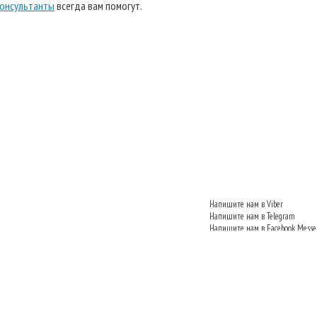
онсультанты
всегда вам помогут.
Напишите нам в Viber
Напишите нам в Telegram
Напишите нам в Facebook Messe
Напишите нам VKontakte
Напишите нам в Одноклассник