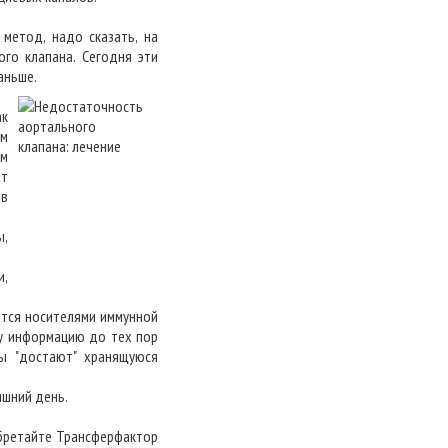
метод, надо сказать, на
го клапана. Сегодня эти
аньше.
ак
им
ом
ат
 в
ы,
и,
ются носителями иммунной
ту информацию до тех пор
ы "достают" хранящуюся
яшний день.
обретайте Трансферфактор