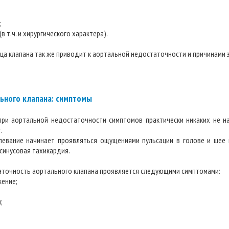
;
в т.ч. и хирургического характера).
а клапана так же приводит к аортальной недостаточности и причинами э
ьного клапана: симптомы
при аортальной недостаточности симптомов практически никаких не н
.
олевание начинает проявляться ощущениями пульсации в голове и шее 
синусовая тахикардия.
таточность аортального клапана проявляется следующими симптомами:
жение;
;