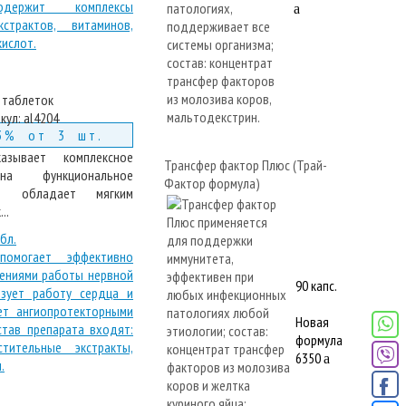
a
 таблеток
кул:
al4204
3% от 3 шт.
азывает комплексное
Трансфер фактор Плюс (Трай-
на функциональное
Фактор формула)
С; обладает мягким
..
бл.
90 капс.
Новая
формула
6350
a