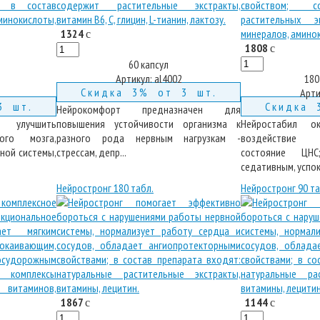
1324
c
1808
c
60 капсул
Артикул:
al4002
180
Скидка 3% от 3 шт.
Арти
3 шт.
Скидка 
Нейрокомфорт предназначен для
 улучшить
повышения устойчивости организма к
Нейростабил ок
ного мозга,
разного рода нервным нагрузкам -
воздействие 
ной системы,
стрессам, депр...
состояние ЦН
седативным, успок.
Нейростронг 180 табл.
Нейростронг 90 та
1867
1144
c
c