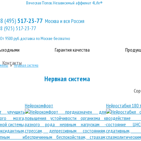
Вячеслав Попов. Независимый аффилиат 4Life®
8 (495)
517-23-77
Москва и вся Россия
8 (925) 517-23-77
От 9500 руб. доставка по Москве бесплатно
выходными
Гарантия качества
Продукц
Контакты
»
амины
Нервная система
Нервная система
Сор
Нейрокомфорт
Нейростабил 180 