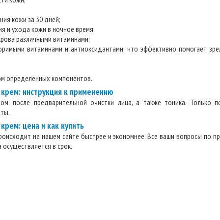
ия кожи за 30 дней;
я и ухода кожи в ночное время;
крова различными витаминами;
оримыми витаминами и антиоксидантами, что эффективно помогает зре
ом определенных компонентов.
крем: инструкция к применению
ом, после предварительной очистки лица, а также тоника. Только 
аты.
рем: цена и как купить
роисходит на нашем сайте быстрее и экономнее. Все ваши вопросы по п
 осуществляется в срок.