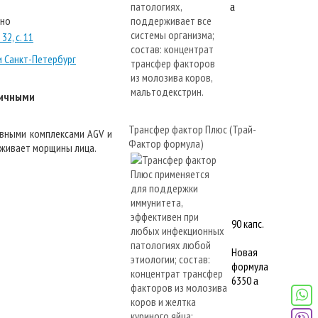
a
тно
32, с. 11
и Санкт-Петербург
личными
Трансфер фактор Плюс (Трай-
вными комплексами AGV и
Фактор формула)
лаживает морщины лица.
90 капс.
Новая
формула
6350
a