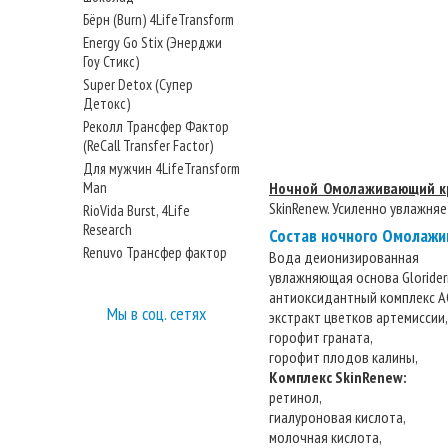
Бёрн (Burn) 4LifeTransform
Energy Go Stix (Энерджи
Гоу Стикс)
Super Detox (Супер
Детокс)
Реколл Трансфер Фактор
(ReCall Transfer Factor)
Для мужчин 4LifeTransform
Man
Ночной Омолаживающий 
SkinRenew. Усиленно увлажняе
RioVida Burst, 4Life
Research
Состав ночного Омолаж
Renuvo Трансфер фактор
Вода деионизированная
увлажняющая основа Glorider
антиоксидантный комплекс A
Мы в соц. сетях
экстракт цветков артемиссии,
горофит граната,
горофит плодов калины,
Комплекс SkinRenew:
ретинол,
гиалуроновая кислота,
молочная кислота,