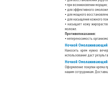
• при возникновении морщин;
• для эффективного омоложен
• для мощного восстановлени
• для насыщения кожного по
• насыщает кожу жирораств
моложе.
Противопоказания:
• непереносимость организм
Ночной Омолаживающий 
Наносить крем нужно вечер
использование даст результ
Ночной Омолаживающий к
Оформление покупки крема п
нашим сотрудникам. Доставка