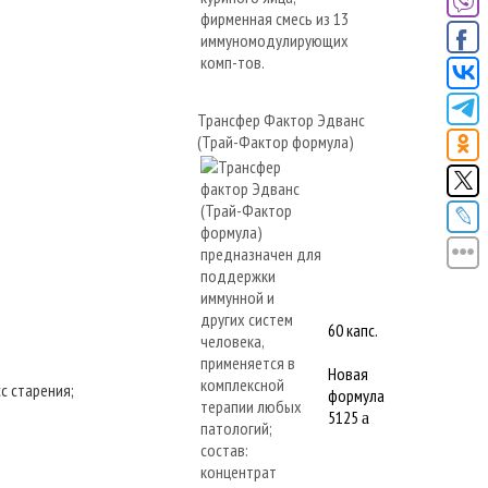
Трансфер Фактор Эдванс
(Трай-Фактор формула)
60 капс.
Новая
с старения;
формула
5125
a