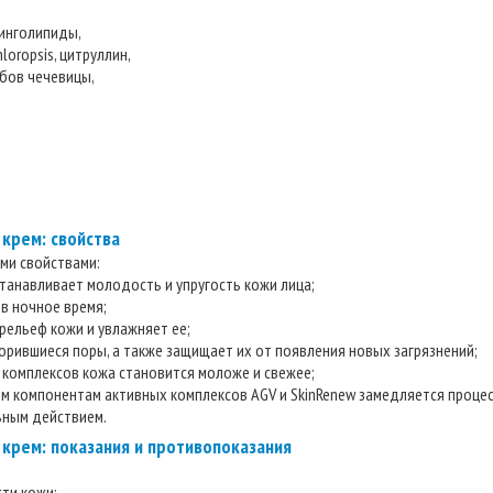
инголипиды,
oropsis, цитруллин,
бов чечевицы,
крем: свойства
ми свойствами:
станавливает молодость и упругость кожи лица;
 в ночное время;
рельеф кожи и увлажняет ее;
порившиеся поры, а также защищает их от появления новых загрязнений;
 комплексов кожа становится моложе и свежее;
 компонентам активных комплексов AGV и SkinRenew замедляется процес
ьным действием.
рем: показания и противопоказания
сти кожи;