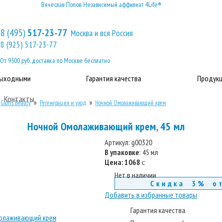
Вячеслав Попов. Независимый аффилиат 4Life®
8 (495)
517-23-77
Москва и вся Россия
8 (925) 517-23-77
От 9500 руб. доставка по Москве бесплатно
выходными
Гарантия качества
Продукц
Контакты
»
»
»
Gloris Beauty
Регенерация и уход
Ночной Омолаживающий крем
Ночной Омолаживающий крем, 45 мл
Артикул:
g00320
В упаковке
: 45 мл
Цена:
1068
c
Нет в наличии
Скидка 3% о
Добавить в избранные товары
Гарантия качества