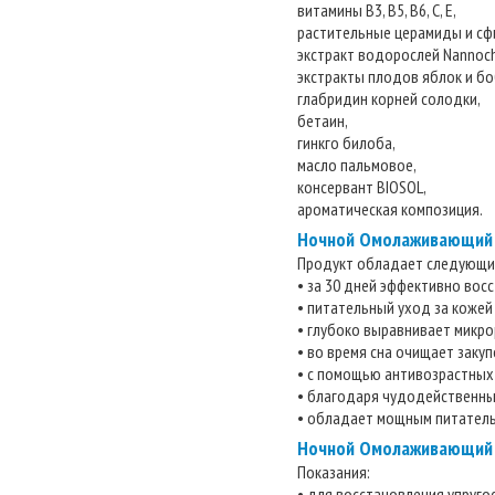
витамины В3, В5, В6, С, Е,
растительные церамиды и сф
экстракт водорослей Nannochl
экстракты плодов яблок и бо
глабридин корней солодки,
бетаин,
гинкго билоба,
масло пальмовое,
консервант BIOSOL,
ароматическая композиция.
Ночной Омолаживающий 
Продукт обладает следующи
• за 30 дней эффективно вос
• питательный уход за кожей
• глубоко выравнивает микро
• во время сна очищает заку
• с помощью антивозрастных
• благодаря чудодейственным
• обладает мощным питател
Ночной Омолаживающий к
Показания:
• для восстановления упруго