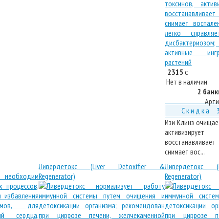
2315
c
Нет в наличии
2 банк
Арти
Скидка 
Изи Клинз очищае
активизиру
восстанавливает
снимает вос...
Ливердетокс (Liver Detoxifier &
Ливердетокс (
Regenerator)
Regenerator)