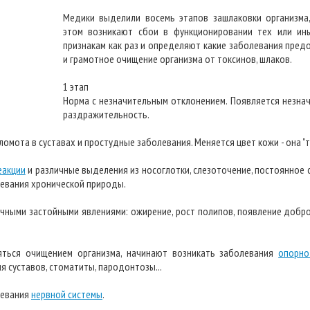
Медики выделили восемь этапов зашлаковки организма,
этом возникают сбои в функционировании тех или ин
признакам как раз и определяют какие заболевания пре
и грамотное очищение организма от токсинов, шлаков.
1 этап
Норма с незначительным отклонением. Появляется незна
раздражительность.
омота в суставах и простудные заболевания. Меняется цвет кожи - она "ту
еакции
и различные выделения из носоглотки, слезоточение, постоянное с
евания хронической природы.
ичными застойными явлениями: ожирение, рост полипов, появление добр
няться очищением организма, начинают возникать заболевания
опорно
ия суставов, стоматиты, пародонтозы...
левания
нервной системы
.