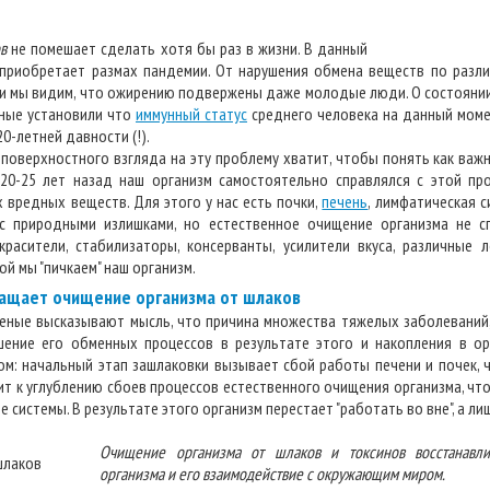
в
не помешает сделать хотя бы раз в жизни. В данный
приобретает размах пандемии. От нарушения обмена веществ по разл
и мы видим, что ожирению подвержены даже молодые люди. О состояни
еные установили что
иммунный статус
среднего человека на данный моме
0-летней давности (!).
 поверхностного взгляда на эту проблему хватит, чтобы понять как важ
о 20-25 лет назад наш организм самостоятельно справлялся с этой пр
 вредных веществ. Для этого у нас есть почки,
печень
, лимфатическая с
с природными излишками, но естественное очищение организма не с
 красители, стабилизаторы, консерванты, усилители вкуса, различные 
ой мы "пичкаем" наш организм.
ащает очищение организма от шлаков
еные высказывают мысль, что причина множества тяжелых заболеваний,
ушение его обменных процессов в результате этого и накопления в ор
ком: начальный этап зашлаковки вызывает сбой работы печени и почек,
ит к углублению сбоев процессов естественного очищения организма, чт
 системы. В результате этого организм перестает "работать во вне", а лишь
Очищение организма от шлаков и токсинов восстанавл
организма и его взаимодействие с окружающим миром.