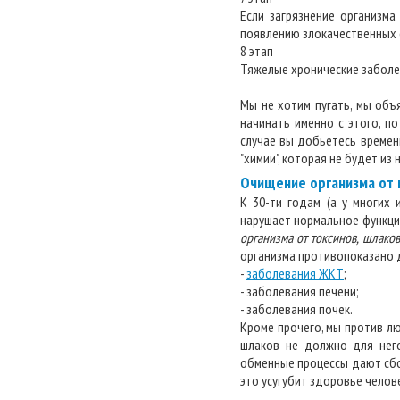
Если загрязнение организма
появлению злокачественных 
8 этап
Тяжелые хронические заболев
Мы не хотим пугать, мы объ
начинать именно с этого, по
случае вы добьетесь времен
"химии", которая не будет из
Очищение организма от
К 30-ти годам (а у многих
нарушает нормальное функци
организма от токсинов, шлаков
организма противопоказано д
-
заболевания ЖКТ
;
- заболевания печени;
- заболевания почек.
Кроме прочего, мы против л
шлаков не должно для не
обменные процессы дают сбой
это усугубит здоровье челов