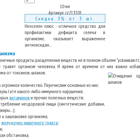
10 мл
Артикул:
rz213101
Скидка 3% от 3 шт.
Неоселен плюс - отличное средство для
профилактики дефицита селена в
организме, оказывает выраженное
антиоксидан...
анизма
конечные продукты расщепления веществ не в полном объеме "усваиваются"
е травят организм человека. И время от времени от них важно избав
ма от токсинов, шлаков.
 огромное количество. Перечислим основные из них:
зультате какого-либо иммунного нарушения;
торых
витаминов
и прочих полезных веществ;
отребление нездоровой пищи (синтетические добавки,
иры...);
т к зашлаковке организма;
и
желудочно-кишечного тракта
;
и;
кая обстановка;