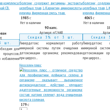
1985
4065
c
c
Нет в наличии
Нет в наличии
90 капс.
1
Артикул:
nf2448
Арти
ован
Скидка 3% от 3 шт.
Скидка 
91
3 шт.
Ливердетокс нормализует работу
Ливердетокс 
иммунной системы путем очищения и
иммунной систе
еобходим для
детоксикации организма; рекомендован
детоксикации ор
процессов,
при цирроз...
при цирроз...
я избавления
Неоселен плюс
179
c