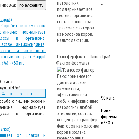
a
тировка:
по алфавиту
Guggul)
Трансфер фактор Плюс (Трай-
Фактор формула)
0 капс.
кул:
nf4766
3% от 3 шт.
90 капс.
борьбе с лишним весом и
низма; нормализует
Новая
цессы в организме;
формула
6350
a
eanse)