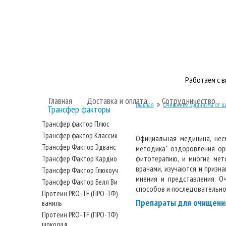
Работаем с 
Главная
Доставка и оплата
Сотрудничество
»
Главная
Очищение организма от ш
Трансфер факторы
Трансфер фактор Плюс
Трансфер фактор Классик
Официальная медицина, нес
Трансфер Фактор Эдванс
методика" оздоровления ор
фитотерапию, и многие мет
Трансфер Фактор Кардио
врачами, изучаются и призн
Трансфер Фактор Глюкоуч
мнения и представления. О
Трансфер Фактор Белл Ви
способов и последовательнос
Протеин PRO-TF (ПРО-ТФ)
Препараты для очищения
ваниль
Протеин PRO-TF (ПРО-ТФ)
шоколад