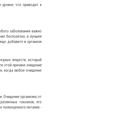
м уровне, что приводит к
любого заболевания важно
ние бесполезно, в лучшем
 еще добавите в организм
редных веществ, который
по этой причине
очищение
аи, когда любое очищение
и. Очищение организма от
 различных токсинов, его
е полноценного питания -