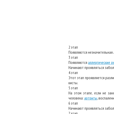
2 этап
Появляются незначительная л
3 этап
Появляются
аллергические р
Начинают проявляться забол
4 этап
Этот этап проявляется разл
кисты.
5 этап
На этом этапе, если не за
человека:
артриты
, воспален
6 этап
Начинают проявляться забо
7 этап