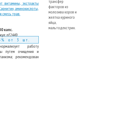
80 капс.
кул:
nf2449
3% от 3 шт.
нормализует работу
мы путем очищения и
ганизма; рекомендован