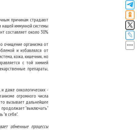
ичным причинам страдают
и нашей иммунной системы
нт составляет около 30%
но очищение организма от
облемой и избавлялся от
истема, кожа, кишечник, но
правляется с той химией
лекарственные препараты,
 и даже онкологических -
ганизме огромного числа
 что вызывает дальнейшее
о продолжает "выключать"
 "в себя".
ивает обменные процессы