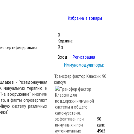
Избранные товары
0
Корзина:
0
ия сертифицирована
q
Вход
Регистрация
Иммуномодуляторы:
Трансфер фактор Классик, 90
шлаков
- "псевдонаучная
капсул
, мануальную терапию, и
"на вооружение" многими
что, и факты опровергают
ойную систему различных
вки".
90
капс.
4965