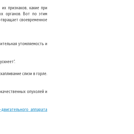
 их признаков, какие при
ых органов. Вот по этим
дотвращает своевременное
чительная утомляемость и
скнеет".
капливание слизи в горле.
окачественных опухолей и
-двигательного аппарата