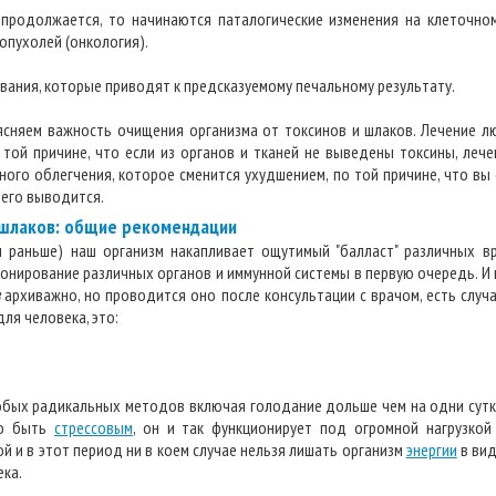
 продолжается, то начинаются паталогические изменения на клеточно
опухолей (онкология).
ания, которые приводят к предсказуемому печальному результату.
ясняем важность очищения организма от токсинов и шлаков. Лечение 
 той причине, что если из органов и тканей не выведены токсины, лече
ного облегчения, которое сменится ухудшением, по той причине, что вы
 него выводится.
 шлаков: общие рекомендации
 и раньше) наш организм накапливает ощутимый "балласт" различных в
онирование различных органов и иммунной системы в первую очередь. И 
архиважно, но проводится оно после консультации с врачом, есть случ
ля человека, это:
юбых радикальных методов включая голодание дольше чем на одни сутк
го быть
стрессовым
, он и так функционирует под огромной нагрузкой
 и в этот период ни в коем случае нельзя лишать организм
энергии
в вид
ека.