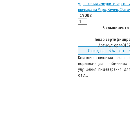
1900
c
3 компонента
Товар сертифицир
Артикул:
op44015
Скидка 3% от 
Комплекс снижения веса н
нормализации обменных 
улучшения пищеварения, дл
от л...