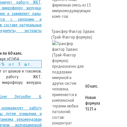
Трансфер Фактор Эдванс
(Трай-Фактор формула)
и по 60 капс.
кул:
nf2454
3% от 3 шт.
т от шлаков и токсинов,
ет работу ЖКТ,
 микрофлору желудка,
60 капс.
Liver Detoxifier &
Новая
формула
5125
a