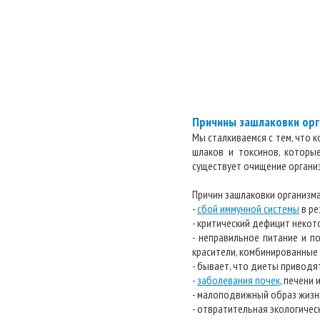
Причины зашлаковки орг
Мы сталкиваемся с тем, что 
шлаков и токсинов, которы
существует очищение организ
Причин зашлаковки организма
-
сбой иммунной системы
в ре
- критический дефицит неко
- неправильное питание и п
красители, комбинированные ж
- бывает, что диеты приводя
-
заболевания почек
, печени 
- малоподвижный образ жизн
- отвратительная экологичес