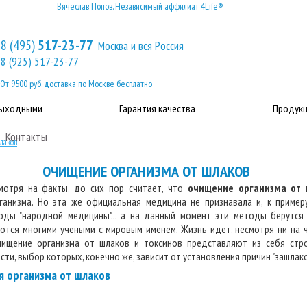
Вячеслав Попов. Независимый аффилиат 4Life®
8 (495)
517-23-77
Москва и вся Россия
8 (925) 517-23-77
От 9500 руб. доставка по Москве бесплатно
выходными
Гарантия качества
Продукц
Контакты
лаков
ОЧИЩЕНИЕ ОРГАНИЗМА ОТ ШЛАКОВ
мотря на факты, до сих пор считает, что
очищение организма от 
ганизма. Но эта же официальная медицина не признавала и, к примеру
оды "народной медицины"... а на данный момент эти методы берутся 
аются многими учеными с мировым именем. Жизнь идет, несмотря ни на 
чищение организма от шлаков и токсинов представляют из себя стр
ти, выбор которых, конечно же, зависит от установления причин "зашлако
 организма от шлаков