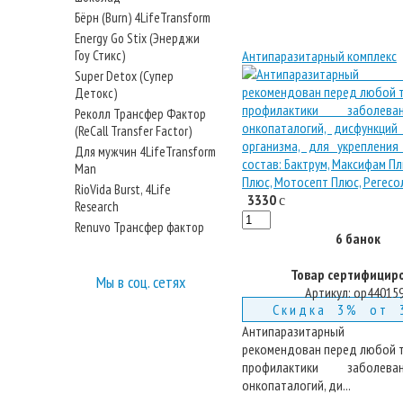
Бёрн (Burn) 4LifeTransform
Energy Go Stix (Энерджи
Гоу Стикс)
Антипаразитарный комплекс
Super Detox (Супер
Детокс)
Реколл Трансфер Фактор
(ReCall Transfer Factor)
Для мужчин 4LifeTransform
Man
RioVida Burst, 4Life
3330
c
Research
Renuvo Трансфер фактор
6 банок
Товар сертифицир
Мы в соц. сетях
Артикул:
op44015
Скидка 3% от 
Антипаразитарный 
рекомендован перед любой т
профилактики заболев
онкопаталогий, ди...