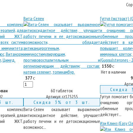
Сор
Вита-Селен
Гуггул (экстракт) (
1550
c
Нет в наличии
377
9
c
Арти
Скидка 
ован
60 таблеток
92
Артикул:
rz175255
Гуггул помогает 
3 шт.
Скидка 3% от 3 шт.
очищению орга
обменные про
комплекс
Вита-Селен оказывает выраженное
действует...
ерапией, для
антиоксидантное действие, улучшает
аний ЖКТ,
работу печени и ее детоксикационные
Изи Клинз (Easy Cl
возможнос...