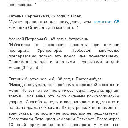
появляются..."
Татьяна Сергеевна И, 32 года, г. Орел
"Лучше препаратов для похудения, чем
комплекс СВ
компании Оптисалт, для меня нет..."
Алексей Петрович О., 48 лет, г. Астрахань
"Избавился от воспаления простаты при помощи
препарата Уропронорм. Пробовал множество
препаратов,но только это помог мне по-настоящему.
Принимал полгода с короткими перерывами каждый
месяц (3-4 дня)..."
Евгений Анатолькевич Д., 38 лет, г. Екатеринбург
"Никогда не думал, что проблема с эрекцией коснется и
меня. Но вот так вот получилось: одна неудача, другая,
третья... Для меня это было сильным психологическим
ударом. Спасибо жене, что восприняла это адекватно и
не стала драматизировать. Виагру решили не применять,
врач сказал, что после нее последствия непредсказуемы.
Псоветовали Потенциал компании Оптисалт. Всего через
10 дней применения этого препарата у меня все