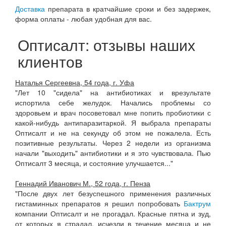
Доставка
препарата в кратчайшие сроки и без задержек,
форма оплаты - любая удобная для вас.
Оптисалт: отзывы наших
клиентов
Наталья Сергеевна, 54 года, г. Уфа
"Лет 10 "сидела" на антибиотиках и врезультате
испортила себе желудок. Начались проблемы со
здоровьем и врач посоветовал мне попить пробиотики с
какой-нибудь антипаразитаркой. Я выбрала препараты
Оптисалт и не на секунду об этом не пожалела. Есть
позитивные результаты. Через 2 недели из организма
начали "выходить" антибиотики и я это чувствовала. Пью
Оптисалт 3 месяца, и состояние улучшается..."
Геннадий Иванович М., 52 года, г. Пенза
"После двух лет безуспешного применения различных
гистаминных препаратов я решил попробовать
Бактрум
компании Оптисалт и не прогадал. Красные пятна и зуд,
от которых я страдал, исчезли в течение месяца и не