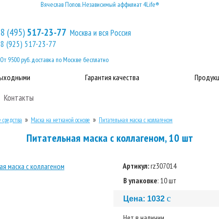
Вячеслав Попов. Независимый аффилиат 4Life®
8 (495)
517-23-77
Москва и вся Россия
8 (925) 517-23-77
От 9500 руб. доставка по Москве бесплатно
выходными
Гарантия качества
Продукц
Контакты
»
»
 средства
Маска на нетканой основе
Питательная маска с коллагеном
Питательная маска с коллагеном, 10 шт
Артикул:
rz307014
В упаковке
: 10 шт
c
Цена:
1032
Нет в наличии