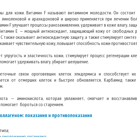
ы для кожи. Витамин F называют витамином молодости. Он состоит
, линоленовой и арахидоновой и широко применяется при лечении бол
тамин F улучшает процессы ранозаживления, удерживает в коже влагу, за
Витамин E — мощный антиоксидант, защищающий кожу от свободных 
 С также оказывает антиоксидантную защиту, а также стимулирует синтез
окаивает чувствительную кожу, повышает способность кожи противостоя
упругость и эластичность кожи, стимулирует процесс регенерации кл
 помогает удерживать влагу, убирает шелушение.
еточные связи ороговевших клеток эпидермиса и способствует их
ется от отмерших клеток и быстрее обновляется. Карбамид также
м.
лота — аминокислота, которая увлажняет, смягчает и восстанавлив
е помогает бороться со старением.
коллагеном: показания и противопоказания
типа;
о
омоложению организма
;