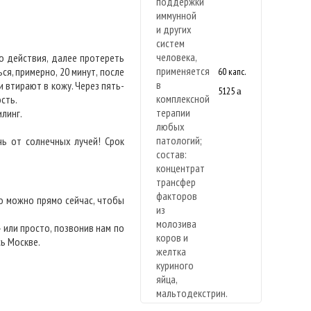
о действия, далее протереть
я, примерно, 20 минут, после
60 капс.
 втирают в кожу. Через пять-
5125
a
Новая
сть.
формула
линг.
ь от солнечных лучей! Срок
о можно прямо сейчас, чтобы
или просто, позвонив нам по
сь Москве.