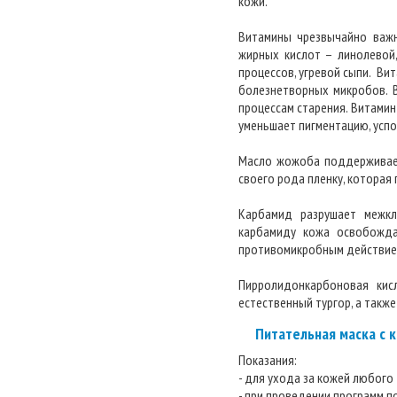
кожи.
Витамины чрезвычайно важн
жирных кислот – линолевой
процессов, угревой сыпи. Ви
болезнетворных микробов. 
процессам старения. Витамин
уменьшает пигментацию, усп
Масло жожоба поддерживает 
своего рода пленку, которая
Карбамид разрушает межкл
карбамиду кожа освобожда
противомикробным действие
Пирролидонкарбоновая кис
естественный тургор, а такж
Питательная маска с 
Показания:
- для ухода за кожей любого 
- при проведении программ п