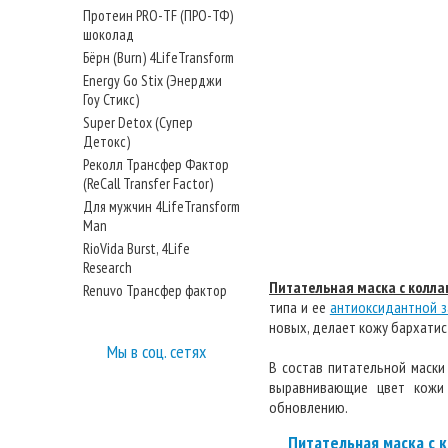
Протеин PRO-TF (ПРО-ТФ)
шоколад
Бёрн (Burn) 4LifeTransform
Energy Go Stix (Энерджи
Гоу Стикс)
Super Detox (Супер
Детокс)
Реколл Трансфер Фактор
(ReCall Transfer Factor)
Для мужчин 4LifeTransform
Man
RioVida Burst, 4Life
Research
Питательная маска с колл
Renuvo Трансфер фактор
типа и ее
антиоксидантной 
новых, делает кожу бархатис
Мы в соц. сетях
В состав питательной маск
выравнивающие цвет кожи 
обновлению.
Питательная маска с 