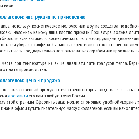
ы кожи.
коллагеном: инструкция по применению
 лица, используя косметическое молочко или другие средства подобног
паковки, наложить на кожу лица, плотно прижать. Процедура должна длитьс
ки биологически активного косметического геля массирующими движениями
 остатки убирают салфеткой и наносят крем, если в этом есть необходимо
ффект, если предварительно воспользоваться скрабом или произвести пи
 месте при температуре не выше двадцати пяти градусов тепла. Береч
ая от даты производства.
коллагеном: цена и продажа
еном — качественный продукт отечественного производства. Заказать ег
ремя
доставили
его вам в любую точку России.
рху этой страницы. Оформить заказ можно с помощью удобной «корзины» 
к нам в офис и купить питательную маску с коллагеном, если вы находите