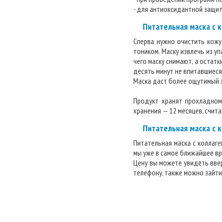
- для антиоксидантной защит
Питательная маска с 
Сперва нужно очистить кожу
тоником. Маску извлечь из у
чего маску снимают, а остат
десять минут не впитавшиеся
Маска даст более ощутимый э
Продукт хранят прохладном
хранения — 12 месяцев, счит
Питательная маска с 
Питательная маска с коллаг
мы уже в самое ближайшее в
Цену вы можете увидеть вве
телефону, также можно зайти 