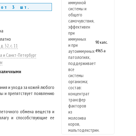
 от 3 шт.
на
платно
90 капс.
. 32, с. 11
4965
a
а и Санкт-Петербург
ты
 наличными
ания и ухода за кожей любого
ны и препятствует появлению
леточного обмена веществ и
влагу и способствующие ее