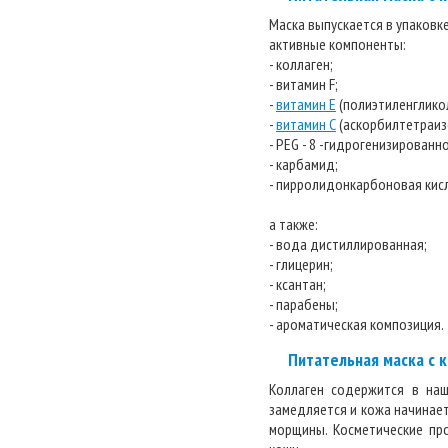
Маска выпускается в упаковк
активные компоненты:
- коллаген;
- витамин F;
-
витамин E
(полиэтиленглико
-
витамин С
(аскорбилтетраиз
- PEG - 8 -гидрогенизирован
- карбамид;
- пирролидонкарбоновая кис
а также:
- вода дистиллированная;
- глицерин;
- ксантан;
- парабены;
- ароматическая композиция.
Питательная маска с 
Коллаген содержится в наш
замедляется и кожа начинает
морщины. Косметические пр