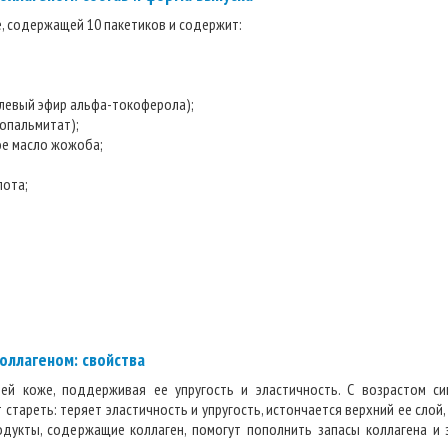
е, содержащей 10 пакетиков и содержит:
левый эфир альфа-токоферола);
опальмитат);
ное масло жожоба;
лота;
коллагеном: свойства
ей коже, поддерживая ее упругость и эластичность. С возрастом си
 стареть: теряет эластичность и упругость, истончается верхний ее слой,
одукты, содержащие коллаген, помогут пополнить запасы коллагена и