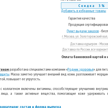
Скидка 3%
Добавить в избранные товары
Гарантия качества
Продукция сертифицирова
Пункт выдачи заказов
- бес
г. Москва, ул. Золоторожский вал, д
Доставка курьером - Москв
Доставка по России, все вариан
Оплата банковской картой и
агеном
разработана специалистами компании «
Родник здоровья
» для пит
защиты
. Маска заметно улучшает внешний вид кожи, разглаживает морщи
той, повышает ее упругость.
и с коллагеном включены витамины, способствующие улучшению внутрик
лица, а также активные вещества, помогающие коже удерживать 
коллагеном: состав и форма выпуска