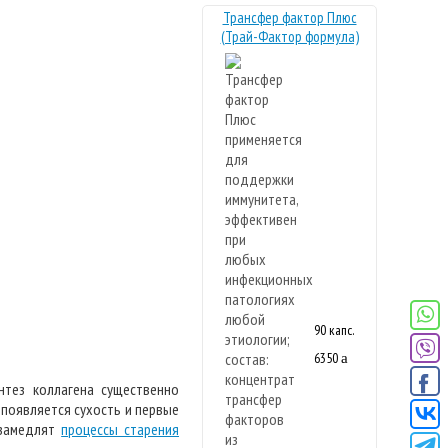
Трансфер фактор Плюс
(Трай-Фактор формула)
90 капс.
6350
a
Новая
формула
нтез коллагена существенно
 появляется сухость и первые
 замедлят
процессы старения