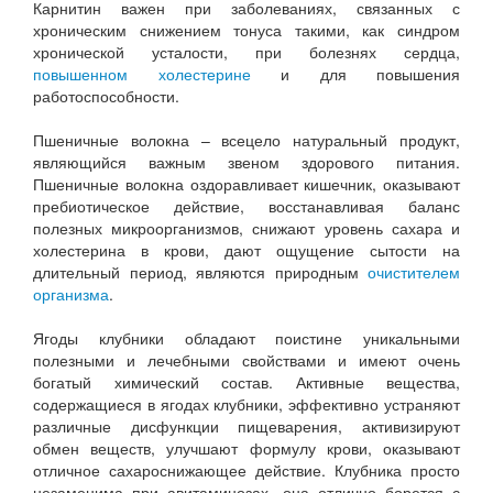
Карнитин важен при заболеваниях, связанных с
хроническим снижением тонуса такими, как синдром
хронической усталости, при болезнях сердца,
повышенном холестерине
и для повышения
работоспособности.
Пшеничные волокна – всецело натуральный продукт,
являющийся важным звеном здорового питания.
Пшеничные волокна оздоравливает кишечник, оказывают
пребиотическое действие, восстанавливая баланс
полезных микроорганизмов, снижают уровень сахара и
холестерина в крови, дают ощущение сытости на
длительный период, являются природным
очистителем
организма
.
Ягоды клубники обладают поистине уникальными
полезными и лечебными свойствами и имеют очень
богатый химический состав. Активные вещества,
содержащиеся в ягодах клубники, эффективно устраняют
различные дисфункции пищеварения, активизируют
обмен веществ, улучшают формулу крови, оказывают
отличное сахароснижающее действие. Клубника просто
незаменима при авитаминозах, она отлично борется с