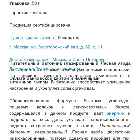
Упаковка
: 50 г
Гарантия качества
Продукция сертифицирована
Пункт выдачи заказов
- бесплатно
г. Москва, ул. Золоторожский вал, д. 32, с. 11
Доставка курьером - Москва и Санкт-Петербург
Питательный батончик глазированный Лесная ягода
Доставка по России, все варианты
насыщен питательными и легкоусвояемыми веществами.
По причине высокого содержания аминокислот и
Оплата банковской картой и наличными
витаминов группы В батончик способствует улучшению
настроения и укрепляет силы организма.
Сбалансированная формула быстрых углеводов,
пищевых волокон и легкоусвояемых белков,
содержащаяся в данном продукте, дает
энергию
и
бодрость на весь день, улучшает работоспособность,
надолго сохраняет чувство сытости.
Питательный
батончик глазированный Лесная ягода
достаточно
низкокалорийный, поэтому идеально подойдет для тех,