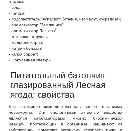
а также:
- вода;
- патока;
- подсластитель "Аспасвит" (стевия, изомальт, сукралоза);
- ароматизатор "Земляника";
- ароматизатор "Клюква";
- кокосовая стружка;
- мальтодекстрин;
- натрия бензоат;
- калия сорбат;
- шоколадная глазурь.
Питательный батончик
глазированный Лесная
ягода: свойства
Без витаминов жизнедеятельность нашего организма
невозможна. Эти биологически активные вещества
являются катализаторами многих биохимических
реакций, протекающих в организме, защищают от
заболеваний, помогают организму усваивать пищу и