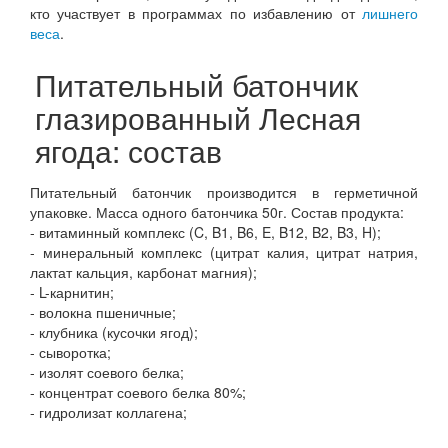
кто участвует в программах по избавлению от
лишнего
веса
.
Питательный батончик
глазированный Лесная
ягода: состав
Питательный батончик производится в герметичной
упаковке. Масса одного батончика 50г. Состав продукта:
- витаминный комплекс (C, B1, B6, E, B12, B2, B3, H);
- минеральный комплекс (цитрат калия, цитрат натрия,
лактат кальция, карбонат магния);
- L-карнитин;
- волокна пшеничные;
- клубника (кусочки ягод);
- сыворотка;
- изолят соевого белка;
- концентрат соевого белка 80%;
- гидролизат коллагена;