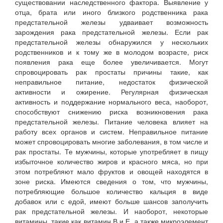
существовании наследственного фактора. Выявление у
отца, брата или иного близкого родственника рака
предстательной железы удваивает возможность
зарождения рака предстательной железы. Если рак
предстательной железы обнаружился у нескольких
родственников и к тому же в молодом возрасте, риск
появления рака еще более увеличивается. Могут
спровоцировать рак простаты причины такие, как
неправильное питание, недостаток физической
активности и ожирение. Регулярная физическая
активность и поддержание нормального веса, наоборот,
способствуют снижению риска возникновения рака
предстательной железы. Питание человека влияет на
работу всех органов и систем. Неправильное питание
может спровоцировать многие заболевания, в том числе и
рак простаты. Те мужчины, которые употребляет в пищу
избыточное количество жиров и красного мяса, но при
этом потребляют мало фруктов и овощей находятся в
зоне риска. Имеются сведения о том, что мужчины,
потребляющие большое количество кальция в виде
добавок или с едой, имеют больше шансов заполучить
рак предстательной железы. И наоборот, некоторые
витамины, такие как витамин В и Е, а также микроэлемент