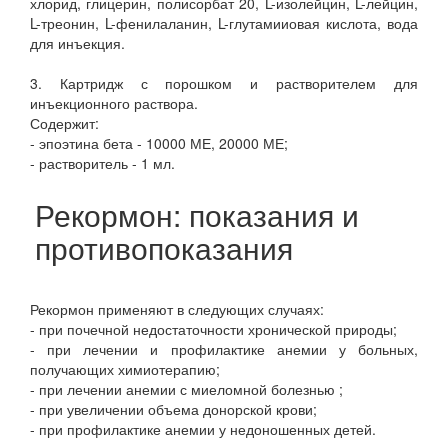
хлорид, глицерин, полисорбат 20, L-изолейцин, L-лейцин,
L-треонин, L-фенилаланин, L-глутамииовая кислота, вода
для инъекция.
3. Картридж с порошком и растворителем для
инъекционного раствора.
Содержит:
- эпоэтина бета - 10000 МЕ, 20000 МЕ;
- растворитель - 1 мл.
Рекормон: показания и
противопоказания
Рекормон применяют в следующих случаях:
- при почечной недостаточности хронической природы;
- при лечении и профилактике анемии у больных,
получающих химиотерапию;
- при лечении анемии с миеломной болезнью ;
- при увеличении объема донорской крови;
- при профилактике анемии у недоношенных детей.