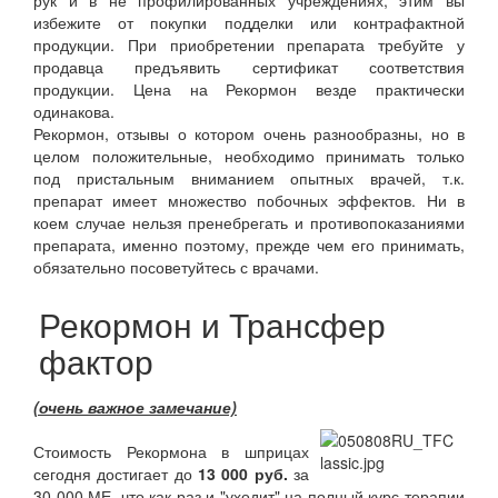
рук и в не профилированных учреждениях, этим вы
избежите от покупки подделки или контрафактной
продукции. При приобретении препарата требуйте у
продавца предъявить сертификат соответствия
продукции. Цена на Рекормон везде практически
одинакова.
Рекормон, отзывы о котором очень разнообразны, но в
целом положительные, необходимо принимать только
под пристальным вниманием опытных врачей, т.к.
препарат имеет множество побочных эффектов. Ни в
коем случае нельзя пренебрегать и противопоказаниями
препарата, именно поэтому, прежде чем его принимать,
обязательно посоветуйтесь с врачами.
Рекормон и Трансфер
фактор
(очень важное замечание)
Стоимость Рекормона в шприцах
сегодня достигает до
13 000 руб.
за
30 000 МЕ, что как раз и "уходит" на полный курс терапии