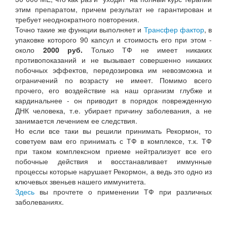
этим препаратом, причем результат не гарантирован и
требует неоднократного повторения.
Точно такие же функции выполняет и
Трансфер фактор
, в
упаковке которого 90 капсул и стоимость его при этом -
около
2000 руб.
Только ТФ не имеет никаких
противопоказаний и не вызывает совершенно никаких
побочных эффектов, передозировка им невозможна и
ограничений по возрасту не имеет. Помимо всего
прочего, его воздействие на наш организм глубже и
кардинальнее - он приводит в порядок поврежденную
ДНК человека, т.е. убирает причину заболевания, а не
занимается лечением ее следствия.
Но если все таки вы решили принимать Рекормон, то
советуем вам его принимать с ТФ в комплексе, т.к. ТФ
при таком комплексном приеме нейтрализует все его
побочные действия и восстанавливает иммунные
процессы которые нарушает Рекормон, а ведь это одно из
ключевых звеньев нашего иммунитета.
Здесь
вы прочтете о применении ТФ при различных
заболеваниях.