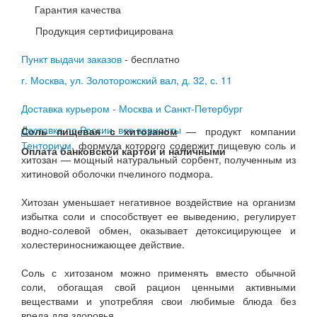
Гарантия качества
Продукция сертифицирована
Пункт выдачи заказов
- бесплатно
г. Москва, ул. Золоторожский вал, д. 32, с. 11
Доставка курьером - Москва и Санкт-Петербург
Доставка по России, все варианты
Соль пищевая с хитозаном
— продукт компании
Тенториум
, формула которого содержит пищевую соль и
Оплата банковской картой и наличными
хитозан — мощный натуральный сорбент, полученным из
хитиновой оболочки пчелиного подмора.
Хитозан уменьшает негативное воздействие на организм
избытка соли и способствует ее выведению, регулирует
водно-солевой обмен, оказывает детоксицирующее и
холестериноснижающее действие.
Соль с хитозаном можно применять вместо обычной
соли, обогащая свой рацион ценными активными
веществами и употребляя свои любимые блюда без
вреда для здоровья.