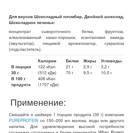
Для вкусов Шоколадный пломбир, Двойной шоколад,
Шоколадное печенье:
концентрат сывороточного белка, фруктоза,
алкализованный какао-порошок, ксантановая камедь
(эмульгатор), пищевой ароматизатор, сукралоза
(подсластитель).
Калории
Белки
Жиры
Углеводы
В порции
122 кКал
21 г
2,9 г
3,2 г
30 г
(512 кДж)
70 г
9,5 г
10,5 г
В 100 г
408 кКал
продукта
(1707 кДж)
Применение:
Смешайте в шейкере 1 порцию продукта (30 г) компании
PUREPROTEIN
со 150–200 мл молока, воды или другого
напитка. Для удовлетворения высокой потребности
организма спортсмена в белке принимайте Whey Protein