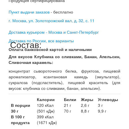
Продукция сертифицирована
Пункт выдачи заказов
- бесплатно
г. Москва, ул. Золоторожский вал, д. 32, с. 11
Доставка курьером - Москва и Санкт-Петербург
Доставка по России, все варианты
Состав:
Оплата банковской картой и наличными
Для вкусов Клубника со сливками, Банан, Апельсин,
Сливочная карамель:
концентрат сывороточного белка, фруктоза, пищевой
ароматизатор, ксантановая камедь (эмульгатор),
сукралоза (подсластитель), пищевой краситель (для
вкусов: клубника со сливками, банан, апельсин).
Калории
Белки
Жиры
Углеводы
В порции
120 кКал
21 г
2,6 г
3 г
30 г
(501 кДж)
70 г
8,8 г
9,9 г
В 100 г
399 кКал
продукта
(1671 кДж)