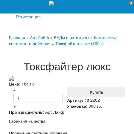
0
Регистрация
Главная
»
Арт Лайф
»
БАДы и витамины
»
Комплексы
системного действия
»
Токсфайтер люкс (300 г)
Токсфайтер люкс
Цена:
1840
c
-
Купить
Артикул
:
al2202
+
Упаковка
: 300 гр.
Производитель
:
Арт Лайф
Гарантия качества
Продукция сертифицирована