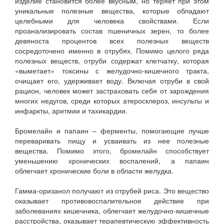
изделие становится более вкусным, но теряет при этом
уникальные полезные вещества, которые обладают
целебными для человека свойствами. Если
проанализировать состав пшеничных зерен, то более
девяноста процентов всех полезных веществ
сосредоточено именно в отрубях. Помимо целого ряда
полезных веществ, отруби содержат клетчатку, которая
«выметает» токсины с желудочно-кишечного тракта,
очищает его, удерживает воду. Включая отруби в свой
рацион, человек может застраховать себя от зарождения
многих недугов, среди которых атеросклероз, инсульты и
инфаркты, аритмии и тахикардии.
Бромелайн и папаин – ферменты, помогающие лучше
переваривать пищу и усваивать из нее полезные
вещества. Помимо этого, бромелайн способствует
уменьшению хронических воспалений, а папаин
облегчает хронические боли в области желудка.
Гамма-оризанол получают из отрубей риса. Это вещество
оказывает противовоспалительное действие при
заболеваниях кишечника, облегчает желудочно-кишечные
расстройства, оказывает терапевтическую эффективность