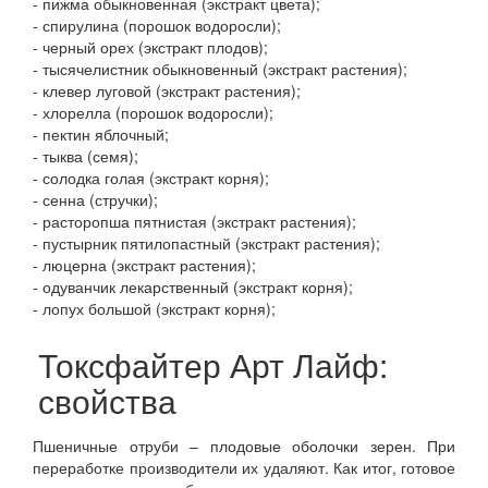
- пижма обыкновенная (экстракт цвета);
- спирулина (порошок водоросли);
- черный орех (экстракт плодов);
- тысячелистник обыкновенный (экстракт растения);
- клевер луговой (экстракт растения);
- хлорелла (порошок водоросли);
- пектин яблочный;
- тыква (семя);
- солодка голая (экстракт корня);
- сенна (стручки);
- расторопша пятнистая (экстракт растения);
- пустырник пятилопастный (экстракт растения);
- люцерна (экстракт растения);
- одуванчик лекарственный (экстракт корня);
- лопух большой (экстракт корня);
Токсфайтер Арт Лайф:
свойства
Пшеничные отруби – плодовые оболочки зерен. При
переработке производители их удаляют. Как итог, готовое