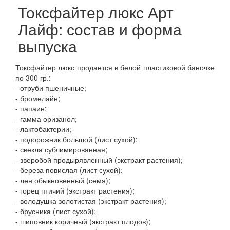
Токсфайтер люкс Арт
Лайф: состав и форма
выпуска
Токсфайтер люкс продается в белой пластиковой баночке
по 300 гр.:
- отруби пшеничные;
- бромелайн;
- папаин;
- гамма оризанол;
- лактобактерии;
- подорожник большой (лист сухой);
- свекла сублимированная;
- зверобой продырявленный (экстракт растения);
- береза повислая (лист сухой);
- лен обыкновенный (семя);
- горец птичий (экстракт растения);
- володушка золотистая (экстракт растения);
- брусника (лист сухой);
- шиповник коричный (экстракт плодов);