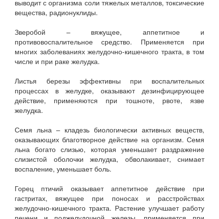
выводит с организма соли тяжелых металлов, токсические
вещества, радионуклиды.
Зверобой – вяжущее, аппетитное и
противовоспалительное средство. Применяется при
многих заболеваниях желудочно-кишечного тракта, в том
числе и при раке желудка.
Листья березы эффективны при воспалительных
процессах в желудке, оказывают дезинфицирующее
действие, применяются при тошноте, рвоте, язве
желудка.
Семя льна – кладезь биологически активных веществ,
оказывающих благотворное действие на организм. Семя
льна богато слизью, которая уменьшает раздражение
слизистой оболочки желудка, обволакивает, снимает
воспаление, уменьшает боль.
Горец птичий оказывает аппетитное действие при
гастритах, вяжущее при поносах и расстройствах
желудочно-кишечного тракта. Растение улучшает работу
печени и поджелудочной железы, применяется при