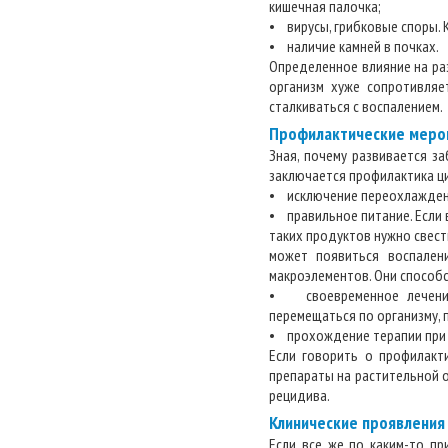
кишечная палочка;
• вирусы, грибковые споры. 
• наличие камней в почках.
Определенное влияние на ра
организм хуже сопротивляе
сталкиваться с воспалением.
Профилактические меро
Зная, почему развивается 
заключается профилактика ц
• исключение переохлаждени
• правильное питание. Если 
таких продуктов нужно свест
может появиться воспален
макроэлементов. Они способс
• своевременное лечение 
перемещаться по организму, 
• прохождение терапии при 
Если говорить о профилакт
препараты на растительной 
рецидива.
Клинические проявления
Если все же по каким-то пр