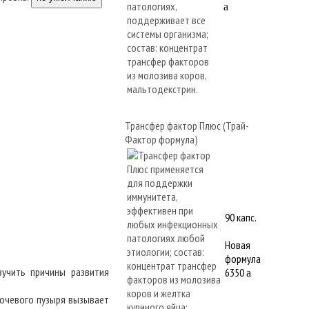
a
Трансфер фактор Плюс (Трай-
Фактор формула)
90 капс.
Новая
формула
зучить причины развития
6350
a
мочевого пузыря вызывает