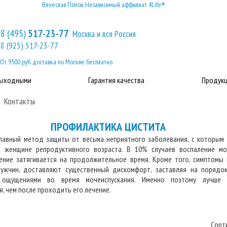
Вячеслав Попов. Независимый аффилиат 4Life®
8 (495)
517-23-77
Москва и вся Россия
8 (925) 517-23-77
От 9500 руб. доставка по Москве бесплатно
выходными
Гарантия качества
Продукц
Контакты
ПРОФИЛАКТИКА ЦИСТИТА
лавный метод защиты от весьма неприятного заболевания, с которым 
й женщине репродуктивного возраста. В 10% случаев воспаление мо
чение затягивается на продолжительное время. Кроме того, симптомы
ужчин, доставляют существенный дискомфорт, заставляя на порядо
 ощущениями во время мочеиспускания. Именно поэтому лучше
, чем после проходить его лечение.
Сорт