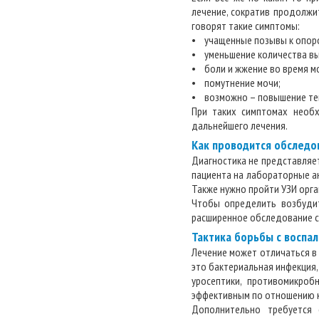
лечение, сократив продолжи
говорят такие симптомы:
• учащенные позывы к опор
• уменьшение количества в
• боли и жжение во время м
• помутнение мочи;
• возможно – повышение те
При таких симптомах необх
дальнейшего лечения.
Как проводится обследо
Диагностика не представляет
пациента на лабораторные ан
Также нужно пройти УЗИ орга
Чтобы определить возбудит
расширенное обследование с
Тактика борьбы с воспа
Лечение может отличаться в
это бактериальная инфекция
уросептики, противомикроб
эффективным по отношению к
Дополнительно требуется 