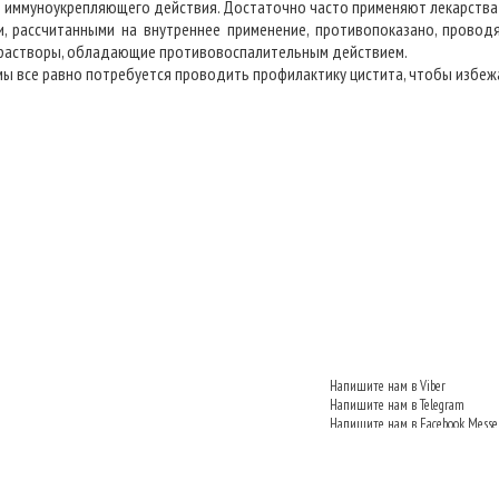
 иммуноукрепляющего действия. Достаточно часто применяют лекарства 
и, рассчитанными на внутреннее применение, противопоказано, провод
 растворы, обладающие противовоспалительным действием.
мы все равно потребуется проводить профилактику цистита, чтобы избеж
Напишите нам в Viber
Напишите нам в Telegram
Напишите нам в Facebook Messe
Напишите нам VKontakte
Напишите нам в Одноклассник