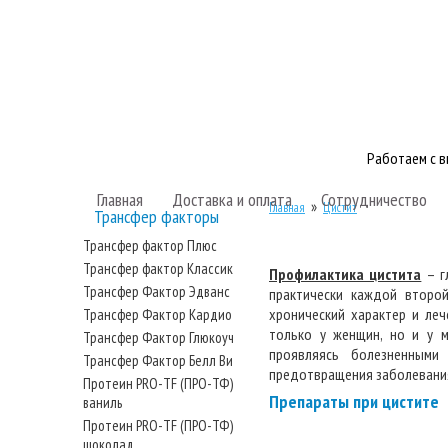
Работаем с 
Главная
Доставка и оплата
Сотрудничество
»
Главная
Цистит
Трансфер факторы
Трансфер фактор Плюс
Трансфер фактор Классик
Профилактика цистита
– г
Трансфер Фактор Эдванс
практически каждой второ
хронический характер и ле
Трансфер Фактор Кардио
только у женщин, но и у м
Трансфер Фактор Глюкоуч
проявляясь болезненными
Трансфер Фактор Белл Ви
предотвращения заболевания
Протеин PRO-TF (ПРО-ТФ)
Препараты при цистите
ваниль
Протеин PRO-TF (ПРО-ТФ)
шоколад