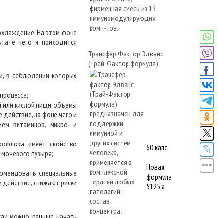
охлаждение. На этом фоне
ьтате чего и приходится
Трансфер Фактор Эдванс
(Трай-Фактор формула)
и, в соблюдении которых
процесса;
й или кислой пищи, объемы
 действие, на фоне чего и
ем витаминов, микро- и
рофлора имеет свойство
60 капс.
 мочевого пузыря;
Новая
комендовать специальные
формула
 действие, снижают риски
5125
a
 как можно раньше начать