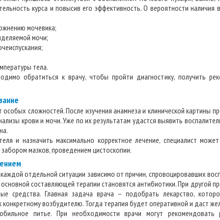
тельность курса и повысив его эффективность. О вероятности наличия 
ожнению мочевика;
ыделяемой мочи;
очеиспускания;
мпературы тела.
одимо обратиться к врачу, чтобы пройти диагностику, получить ре
вание
 особых сложностей. После изучения анамнеза и клинической картины пр
ализы крови и мочи. Уже по их результатам удастся выявить воспалител
на.
еля и назначить максимально корректное лечение, специалист може
 забором мазков, проведением цистоскопии.
лением
 каждой отдельной ситуации зависимо от причин, спровоцировавших восп
, основной составляющей терапии становятся антибиотики. При другой п
ные средства. Главная задача врача – подобрать лекарство, котор
 конкретному возбудителю. Тогда терапия будет оперативной и даст же
обильное питье. При необходимости врачи могут рекомендовать 