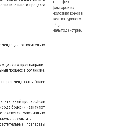
воспалительного процесса
комендации относительно
ежде всего врач направит
ьный процесс в организме.
т порекомендовать более
алительный процесс. Если
рироде болезни назначают
ое окажется максимально
лаемый результат.
растительные препараты