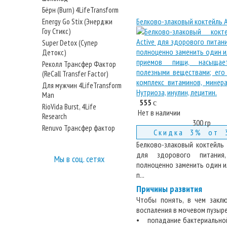
Бёрн (Burn) 4LifeTransform
Белково-злаковый коктейль 
Energy Go Stix (Энерджи
Гоу Стикс)
Super Detox (Супер
Детокс)
Реколл Трансфер Фактор
(ReCall Transfer Factor)
Для мужчин 4LifeTransform
Man
555
c
RioVida Burst, 4Life
Нет в наличии
Research
300 гр
Renuvo Трансфер фактор
Скидка 3% от 
Белково-злаковый коктейль 
для здорового питания,
Мы в соц. сетях
полноценно заменить один и
п...
Причины развития
Чтобы понять, в чем заклю
воспаления в мочевом пузыре
• попадание бактериальной 