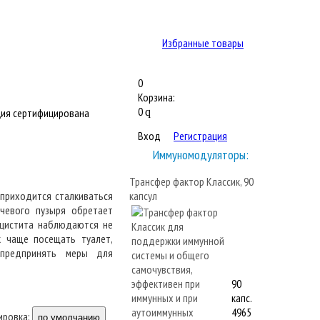
Избранные товары
0
Корзина:
0
ия сертифицирована
q
Вход
Регистрация
Иммуномодуляторы:
Трансфер фактор Классик, 90
приходится сталкиваться
капсул
чевого пузыря обретает
 цистита наблюдаются не
к чаще посещать туалет,
 предпринять меры для
90
капс.
4965
ировка:
по умолчанию