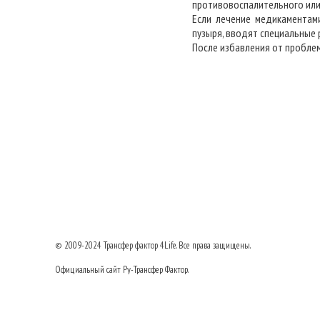
противовоспалительного или
Если лечение медикаментам
пузыря, вводят специальные
После избавления от пробле
© 2009-2024
Трансфер фактор
4Life. Все права защищены.
Официальный сайт Ру-Трансфер Фактор.
8 (495) 517-23-77
Тел: