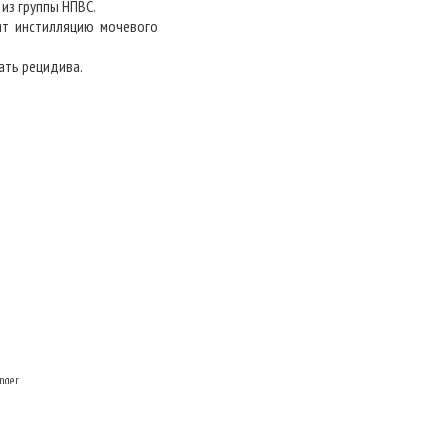
из группы НПВС.
ят инстилляцию мочевого
ать рецидива.
nger
и