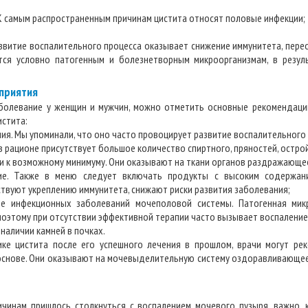
К самым распространенным причинам цистита относят половые инфекции;
звитие воспалительного процесса оказывает снижение иммунитета, пере
тся условно патогенным и болезнетворным микроорганизмам, в резул
приятия
заболевание у женщин и мужчин, можно отметить основные рекомендаци
истита:
я. Мы упоминали, что оно часто провоцирует развитие воспалительного 
в рационе присутствует большое количество спиртного, пряностей, остро
и к возможному минимуму. Они оказывают на ткани органов раздражающее
ие. Также в меню следует включать продукты с высоким содержани
твуют укреплению иммунитета, снижают риски развития заболевания;
инфекционных заболеваний мочеполовой системы. Патогенная мик
поэтому при отсутствии эффективной терапии часто вызывает воспаление
наличии камней в почках.
ике цистита после его успешного лечения в прошлом, врачи могут ре
основе. Они оказывают на мочевыделительную систему оздоравливающее
ичинам пришлось столкнуться с воспалением мочевого пузыря, важно,