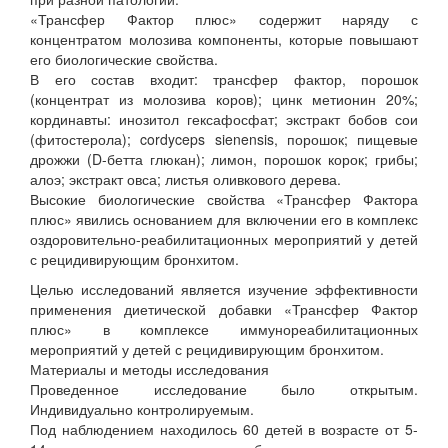
«Трансфер Фактор плюс» содержит наряду с
концентратом молозива компоненты, которые повышают
его биологические свойства.
В его состав входит: трансфер фактор, порошок
(концентрат из молозива коров); цинк метионин 20%;
кординавты: инозитол гексафосфат; экстракт бобов сои
(фитостерола); cordyceps sienensis, порошок; пищевые
дрожжи (D-бетта глюкан); лимон, порошок корок; грибы;
алоэ; экстракт овса; листья оливкового дерева.
Высокие биологические свойства «Трансфер Фактора
плюс» явились основанием для включении его в комплекс
оздоровительно-реабилитационных мероприятий у детей
с рецидивирующим бронхитом.
Целью исследований является изучение эффективности
применения диетической добавки «Трансфер Фактор
плюс» в комплексе иммунореабилитационных
мероприятий у детей с рецидивирующим бронхитом.
Материалы и методы исследования
Проведенное исследование было открытым.
Индивидуально контролируемым.
Под наблюдением находилось 60 детей в возрасте от 5-