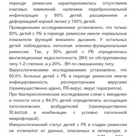
периоде ремиссии характеризовалась отсутствием
очаговых изменений, наличием перибронхиальной
инфильтрации у 60% детей, расширением и
деформацией корней легких у 100% детей.
Проведенными исследованиями установлено, что только
50% детей с РБ в периоде ремиссии имели нормальные
показатели функций внешнего дыхания. У остальных
детей наблюдалась неполная клинико-функциональная
ремиссия. Так, у 30% детей с РБ определялась
вентиляционная недостаточность (ВН) по обструктивному
типу 1-2 степени, а у 20% - ВН по смешанному типу.
Вирусологическими исследованиями установлено, что
60,0% больных детей с РБ в периоде ремиссии имели
инфицированность респираторными вирусами
(преимущественно адено, RS-вирус, вирус парагриппа).
При бактериологическом исследовании слизи с миндалин
и полости носа у 84,0% детей определялись ассоциации
патологических возбудителей (преимущественно
St.aurcus в комбинации с условно патогенной
микрофлорой).
Иммунологический статус детей с РБ в стадии ремиссии
не отличался от данных, описанных в литературе, и