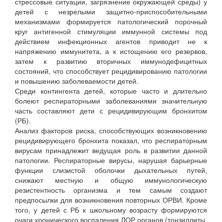
стрессовые ситуации, загрязнение окружающей среды) у
детей с незрелыми защитно-приспособительными
механизмами формируется патологический порочный
круг антигенной стимуляции иммунной системы под
действием инфекционных агентов приводит не к
напряжению иммунитета, а к истощению его резервов,
затем к развитию вторичных иммунодефицитных
состояний, что способствует рецидивированию патологии
и повышению заболеваемости детей.
Среди контингента детей, которые часто и длительно
болеют респираторными заболеваниями значительную
часть составляют дети с рецидивирующим бронхитом
(РБ).
Анализ факторов риска, способствующих возникновению
рецидивирующего бронхита показал, что респираторным
вирусам принадлежит ведущая роль в развитии данной
патологии. Респираторные вирусы, нарушая барьерные
функции слизистой оболочки дыхательных путей,
снижают местную и общую иммунологическую
резистентность организма и тем самым создают
предпосылки для возникновения повторных ОРВИ. Кроме
того, у детей с РБ к школьному возрасту формируются
очаги хронического воспаления ЛОР органов (тонзиллиты,