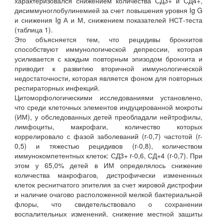
характеризовался снижением количества СД3+ и СД4+,
дисиммуноглобулинемией за счет повышения уровня Ig G
и снижения Ig А и М, снижением показателей НСТ-теста
(таблица 1).
Это объясняется тем, что рецидивы бронхитов
способствуют иммунологической депрессии, которая
усиливается с каждым повторным эпизодом бронхита и
приводит к развитию вторичной иммунологической
недостаточности, которая является фоном для повторных
респираторных инфекций.
Цитоморфологическими исследованиями установлено,
что среди клеточных элементов индуцированной мокроты
(ИМ), у обследованных детей преобладали нейтрофилы,
лимфоциты, макрофаги, количество которых
коррелировало с фазой заболеваний (r-0,7) частотой (r-
0,5) и тяжестью рецидивов (r-0,8), количеством
иммунокомпетентных клеток: СД3+ r-0,6, СД+4 (r-0,7). При
этом у 65,0% детей в ИМ определялось снижение
количества макрофагов, дистрофически измененных
клеток реснитчатого эпителия за счет жировой дистрофии
и наличие очагово расположенной мелкой бактериальной
флоры, что свидетельствовало о сохранении
воспалительных изменений, снижение местной защиты