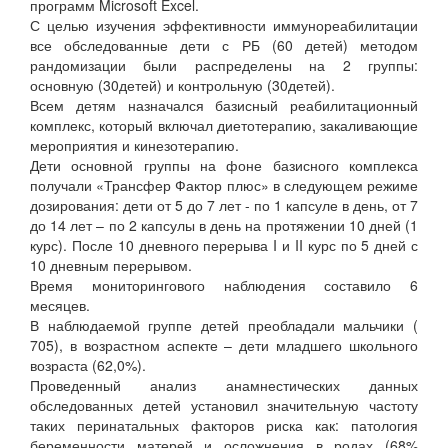
программ Microsoft Excel.
С целью изучения эффективности иммунореабилитации
все обследованные дети с РБ (60 детей) методом
рандомизации были распределены на 2 группы:
основную (30детей) и контрольную (30детей).
Всем детям назначался базисный реабилитационный
комплекс, который включал диетотерапию, закаливающие
мероприятия и кинезотерапию.
Дети основной группы на фоне базисного комплекса
получали «Трансфер Фактор плюс» в следующем режиме
дозирования: дети от 5 до 7 лет - по 1 капсуле в день, от 7
до 14 лет – по 2 капсулы в день на протяжении 10 дней (1
курс). После 10 дневного перерыва I и II курс по 5 дней с
10 дневным перерывом.
Время мониторингового наблюдения составило 6
месяцев.
В наблюдаемой группе детей преобладали мальчики (
705), в возрастном аспекте – дети младшего школьного
возраста (62,0%).
Проведенный анализ анамнестических данных
обследованных детей установил значительную частоту
таких перинатальных факторов риска как: патология
беременности матерей и осложнения в родах (68%