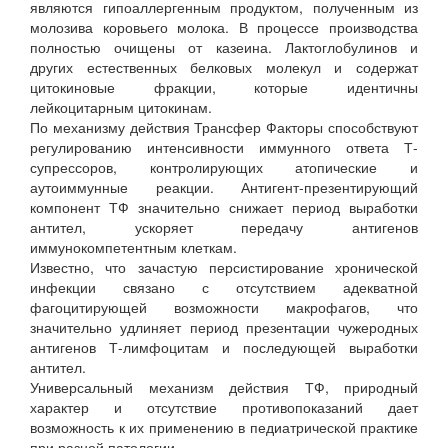
являются гипоаллергенным продуктом, полученным из
молозива коровьего молока. В процессе производства
полностью очищены от казеина. Лактоглобулинов и
других естественных белковых молекул и содержат
цитокиновые фракции, которые идентичны
лейкоцитарным цитокинам.
По механизму действия Трансфер Факторы способствуют
регулированию интенсивности иммунного ответа Т-
супрессоров, контролирующих атопические и
аутоиммунные реакции. Антигент-презентирующий
компонент ТФ значительно снижает период выработки
антител, ускоряет передачу антигенов
иммунокомпетентным клеткам.
Известно, что зачастую персистирование хронической
инфекции связано с отсутствием адекватной
фагоцитирующей возможности макрофагов, что
значительно удлиняет период презентации чужеродных
антигенов Т-лимфоцитам и последующей выработки
антител.
Универсальный механизм действия ТФ, природный
характер и отсутствие противопоказаний дает
возможность к их применению в педиатрической практике
при разной патологии.