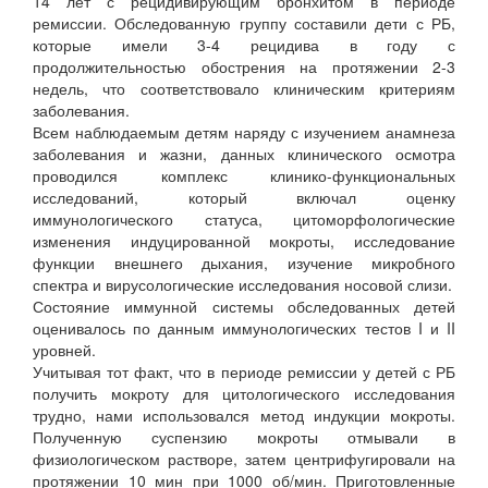
14 лет с рецидивирующим бронхитом в периоде
ремиссии. Обследованную группу составили дети с РБ,
которые имели 3-4 рецидива в году с
продолжительностью обострения на протяжении 2-3
недель, что соответствовало клиническим критериям
заболевания.
Всем наблюдаемым детям наряду с изучением анамнеза
заболевания и жазни, данных клинического осмотра
проводился комплекс клинико-функциональных
исследований, который включал оценку
иммунологического статуса, цитоморфологические
изменения индуцированной мокроты, исследование
функции внешнего дыхания, изучение микробного
спектра и вирусологические исследования носовой слизи.
Состояние иммунной системы обследованных детей
оценивалось по данным иммунологических тестов I и II
уровней.
Учитывая тот факт, что в периоде ремиссии у детей с РБ
получить мокроту для цитологического исследования
трудно, нами использовался метод индукции мокроты.
Полученную суспензию мокроты отмывали в
физиологическом растворе, затем центрифугировали на
протяжении 10 мин при 1000 об/мин. Приготовленные