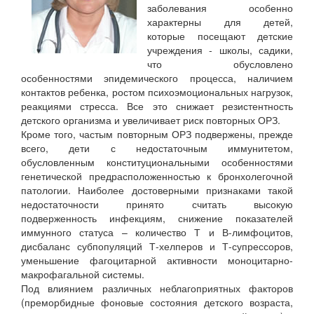
заболевания особенно
характерны для детей,
которые посещают детские
учреждения - школы, садики,
что обусловлено
особенностями эпидемического процесса, наличием
контактов ребенка, ростом психоэмоциональных нагрузок,
реакциями стресса. Все это снижает резистентность
детского организма и увеличивает риск повторных ОРЗ.
Кроме того, частым повторным ОРЗ подвержены, прежде
всего, дети с недостаточным иммунитетом,
обусловленным конституциональными особенностями
генетической предрасположенностью к бронхолегочной
патологии. Наиболее достоверными признаками такой
недостаточности принято считать высокую
подверженность инфекциям, снижение показателей
иммунного статуса – количество Т и В-лимфоцитов,
дисбаланс субпопуляций Т-хелперов и Т-супрессоров,
уменьшение фагоцитарной активности моноцитарно-
макрофагальной системы.
Под влиянием различных неблагоприятных факторов
(преморбидные фоновые состояния детского возраста,