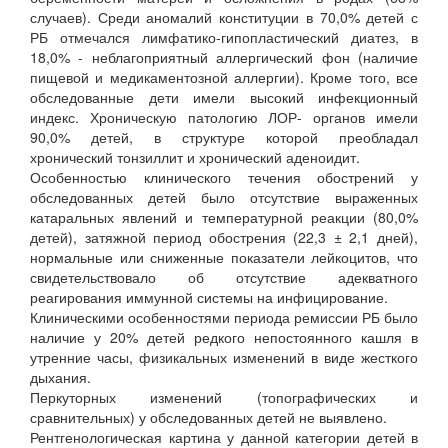
случаев). Среди аномалий конституции в 70,0% детей с
РБ отмечался лимфатико-гипопластический диатез, в
18,0% - неблагоприятный аллергический фон (наличие
пищевой и медикаментозной аллергии). Кроме того, все
обследованные дети имели высокий инфекционный
индекс. Хроническую патологию ЛОР- органов имели
90,0% детей, в структуре которой преобладал
хронический тонзиллит и хронический аденоидит.
Особенностью клинического течения обострений у
обследованных детей было отсутствие выраженных
катаральных явлений и температурной реакции (80,0%
детей), затяжной период обострения (22,3 ± 2,1 дней),
нормальные или сниженные показатели лейкоцитов, что
свидетельствовало об отсутствие адекватного
реагирования иммунной системы на инфицирование.
Клиническими особенностями периода ремиссии РБ было
наличие у 20% детей редкого непостоянного кашля в
утренние часы, физикальных изменений в виде жесткого
дыхания.
Перкуторных изменений (топографических и
сравнительных) у обследованных детей не выявлено.
Рентгенологическая картина у данной категории детей в