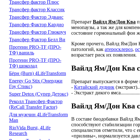
Трансфер фактор Плюс
Трансфер фактор Классик
Трансфер Фактор Эдванс
Препарат
Вайлд Ям/Дон Ква
п
Трансфер Фактор Кардио
менопаузы, а так же для компе
Трансфер Фактор Глюкоуч
состояние гормональный фон 
Трансфер Фактор Белл Ви
Кроме прочего, Вайлд Ям/Дон
Протеин PRO-TF (ПРО-
патологий, как
атеросклероз
,
ос
ТФ) ваниль
возрастает риск их появления.
Протеин PRO-TF (ПРО-
ТФ) шоколад
Вайлд Ям/Дон Ква 
Бёрн (Burn) 4LifeTransform
Energy Go Stix (Энерджи
Препарат выпускается в форме 
Гоу Стикс)
-
Китайский дудник
(экстракт)...
- Экстракт дикого ямса................
Super Detox (Супер Детокс)
Реколл Трансфер Фактор
Вайлд Ям/Дон Ква 
(ReCall Transfer Factor)
Для мужчин 4LifeTransform
В составе биодобавки Вайлд Ям
Man
способствуют стабилизации го
RioVida Burst, 4Life
специалистов отметили, что с 
Research
«приливы», нормализуется давл