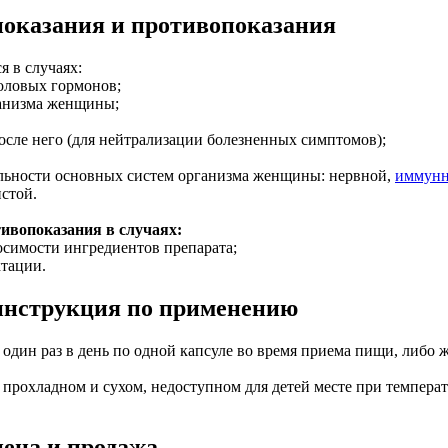
показания и противопоказания
 в случаях:
оловых гормонов;
анизма женщины;
осле него (для нейтрализации болезненных симптомов);
льности основных систем организма женщины: нервной,
иммун
стой.
ивопоказания в случаях:
осимости ингредиентов препарата;
ктации.
инструкция по применению
один раз в день по одной капсуле во время приема пищи, либо ж
 прохладном и сухом, недоступном для детей месте при температ
ена и продажа