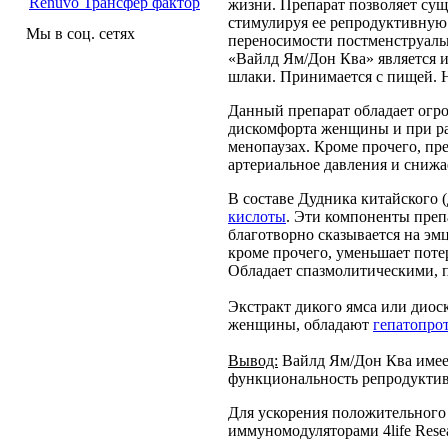
Renuvo Трансфер фактор
жизни. Препарат позволяет су
стимулируя ее репродуктивную
Мы в соц. сетях
переносимости постменструаль
«Вайлд Ям/Дон Ква» является 
шлаки. Принимается с пищей. 
Данный препарат обладает огро
дискомфорта женщины и при ра
менопаузах. Кроме прочего, пре
артериальное давления и снижа
В составе Дудника китайского 
кислоты
. Эти компоненты преп
благотворно сказывается на э
кроме прочего, уменьшает поте
Обладает спазмолитическими, 
Экстракт дикого ямса или дио
женщины, обладают
гепатопро
Вывод:
Вайлд Ям/Дон Ква имеет
функциональность репродукти
Для ускорения положительного 
иммуномодуляторами 4life Rese