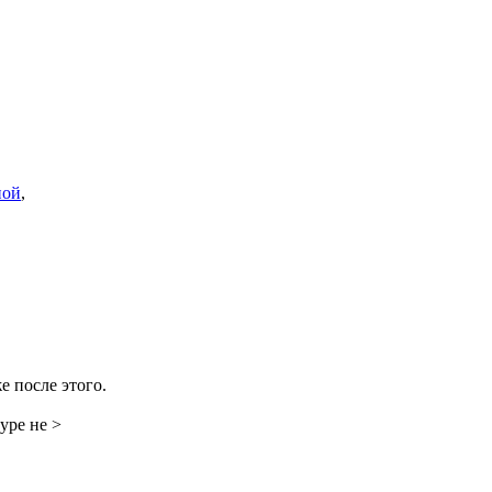
ной
,
е после этого.
уре не >