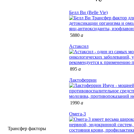
Белл Ви (Belle Vie)
5880
a
Астаксил
895
a
Лактоферрин
1990
a
Омега-3
Трансфер факторы