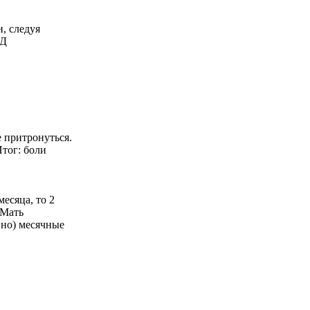
, следуя
АД
е притронуться.
Итог: боли
есяца, то 2
 Мать
вно) месячные