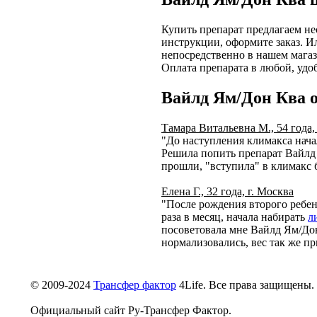
Купить препарат предлагаем нес
инструкции, оформите заказ. И
непосредственно в нашем магаз
Оплата препарата в любой, удо
Вайлд Ям/Дон Ква 
Тамара Витальевна М., 54 года,
"До наступления климакса начал
Решила попить препарат Вайлд 
прошли, "вступила" в климакс б
Елена Г., 32 года, г. Москва
"После рождения второго ребен
раза в месяц, начала набирать
л
посоветовала мне Вайлд Ям/Дон
нормализовались, вес так же пр
© 2009-2024
Трансфер фактор
4Life. Все права защищены.
Официальный сайт Ру-Трансфер Фактор.