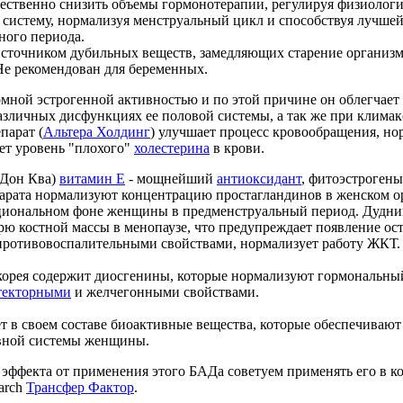
щественно снизить объемы гормонотерапии, регулируя физиоло
 систему, нормализуя менструальный цикл и способствуя лучше
ного периода.
источником дубильных веществ, замедляющих старение организ
Не рекомендован для беременных.
мной эстрогенной активностью и по этой причине он облегчает
зличных дисфункциях ее половой системы, а так же при климак
парат (
Альтера Холдинг
) улучшает процесс кровообращения, но
ет уровень "плохого"
холестерина
в крови.
(Дон Ква)
витамин Е
- мощнейший
антиоксидант
, фитоэстроген
арата нормализуют концентрацию простагландинов в женском ор
мциональном фоне женщины в предменструальный период. Дудни
рю костной массы в менопаузе, что предупреждает появление ост
противовоспалительными свойствами, нормализует работу ЖКТ.
скорея содержит диосгенины, которые нормализуют гормональны
текторными
и желчегонными свойствами.
 в своем составе биоактивные вещества, которые обеспечиваю
вной системы женщины.
эффекта от применения этого БАДа советуем применять его в к
arch
Трансфер Фактор
.