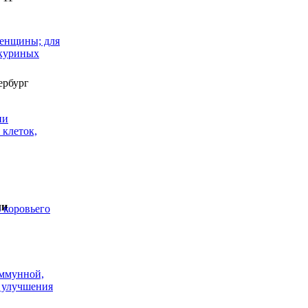
ербург
ми