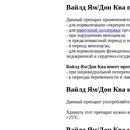
Вайлд Ям/Дон Ква 
Данный препарат примененяется
- для нормализации секреции п
- для
иммунной поддержки
орг
- при нарушениях меноцикла;
- в предклимаксный период и п
- в период менопаузы;
- для нормализации функциона
эндокринной и сердечно-сосуди
Вайлд Ям/Дон Ква имеет прот
- при индивидуальной неперен
- в периоды беременности и ла
Вайлд Ям/Дон Ква 
Данный препарат употребляйте 
Хранить этот препарат нужно в
+25°С.
Вайлд Ям/Дон Ква ц