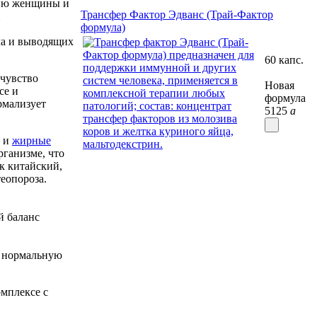
гию женщины и
Трансфер Фактор Эдванс (Трай-Фактор
й
формула)
ма и выводящих
60 капс.
 чувство
Новая
се и
формула
рмализует
5125
a
ы и
жирные
ганизме, что
к китайский,
еопороза.
й баланс
т нормальную
омплексе с