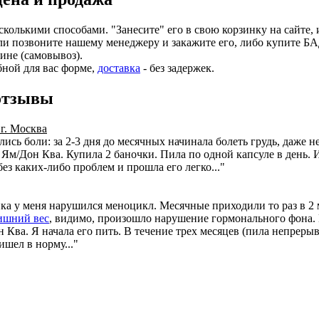
колькими способами. "Занесите" его в свою корзинку на сайте, и
ли позвоните нашему менеджеру и закажите его, либо купите Б
ине (самовывоз).
бной для вас форме,
доставка
- без задержек.
отзывы
 г. Москва
ись боли: за 2-3 дня до месячных начинала болеть грудь, даже н
Ям/Дон Ква. Купила 2 баночки. Пила по одной капсуле в день. 
ез каких-либо проблем и прошла его легко..."
ка у меня нарушился меноцикл. Месячные приходили то раз в 2 м
ишний вес
, видимо, произошло нарушение гормонального фона.
 Ква. Я начала его пить. В течение трех месяцев (пила непреры
ишел в норму..."