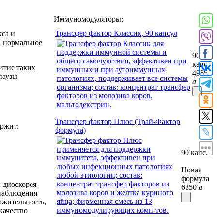
Иммуномодуляторы:
Трансфер фактор Классик, 90 капсул
кса и
в нормальное
90
капс.
итие таких
4965
паузы
a
Трансфер фактор Плюс (Трай-Фактор
ержит:
формула)
90 капс.
Новая
формула
 диоскорея
6350
a
наблюдения
ажительность,
качество