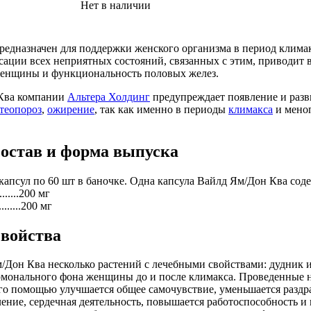
Нет в наличии
редназначен для поддержки женского организма в период клима
нсации всех неприятных состояний, связанных с этим, приводит 
женщины и функциональность половых желез.
 Ква компании
Альтера Холдинг
предупреждает появление и разв
теопороз
,
ожирение
, так как именно в периоды
климакса
и мено
состав и форма выпуска
капсул по 60 шт в баночке. Одна капсула Вайлд Ям/Дон Ква сод
......200 мг
.......200 мг
свойства
/Дон Ква несколько растений с лечебными свойствами: дудник и
рмонального фона женщины до и после климакса. Проведенные 
его помощью улучшается общее самочувствие, уменьшается раздр
ение, сердечная деятельность, повышается работоспособность и 