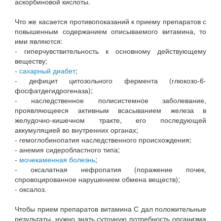
аскорбиновой кислоты.
Что же касается противопоказаний к приему препаратов с
повышенным содержанием описываемого витамина, то
ими являются:
- гиперчувствительность к основному действующему
веществу;
-
сахарный диабет
;
- дефицит цитозольного фермента (глюкозо-6-
фосфатдегидрогеназа);
- наследственное полисистемное заболевание,
проявляющееся активным всасыванием железа в
желудочно-кишечном тракте, его последующей
аккумуляцией во внутренних органах;
- гемоглобинопатия наследственного происхождения;
- анемия сидеробластного типа;
-
мочекаменная болезнь
;
- оксалатная нефропатия (поражение почек,
спровоцированное нарушением обмена веществ);
- оксалоз.
Чтобы прием препаратов витамина С дал положительные
результаты, нужно знать суточную потребность организма