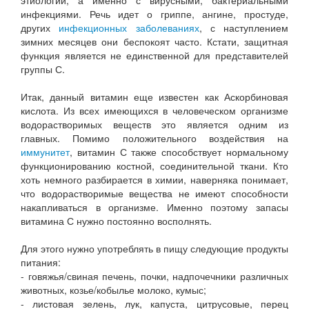
этиологии, а именно с вирусными, бактериальными
инфекциями. Речь идет о гриппе, ангине, простуде,
других
инфекционных заболеваниях
, с наступлением
зимних месяцев они беспокоят часто. Кстати, защитная
функция является не единственной для представителей
группы С.
Итак, данный витамин еще известен как Аскорбиновая
кислота. Из всех имеющихся в человеческом организме
водорастворимых веществ это является одним из
главных. Помимо положительного воздействия на
иммунитет
, витамин С также способствует нормальному
функционированию костной, соединительной ткани. Кто
хоть немного разбирается в химии, наверняка понимает,
что водорастворимые вещества не имеют способности
накапливаться в организме. Именно поэтому запасы
витамина С нужно постоянно восполнять.
Для этого нужно употреблять в пищу следующие продукты
питания:
- говяжья/свиная печень, почки, надпочечники различных
животных, козье/кобылье молоко, кумыс;
- листовая зелень, лук, капуста, цитрусовые, перец