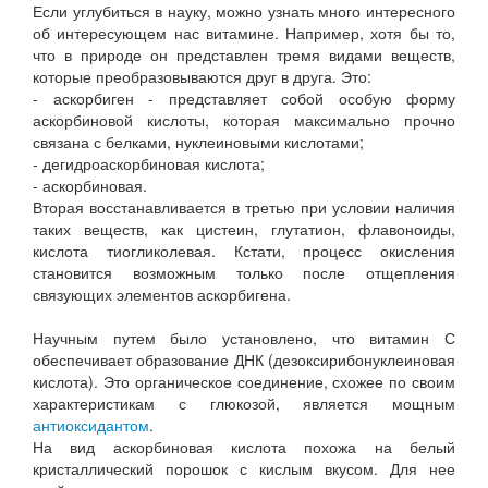
Если углубиться в науку, можно узнать много интересного
об интересующем нас витамине. Например, хотя бы то,
что в природе он представлен тремя видами веществ,
которые преобразовываются друг в друга. Это:
- аскорбиген - представляет собой особую форму
аскорбиновой кислоты, которая максимально прочно
связана с белками, нуклеиновыми кислотами;
- дегидроаскорбиновая кислота;
- аскорбиновая.
Вторая восстанавливается в третью при условии наличия
таких веществ, как цистеин, глутатион, флавоноиды,
кислота тиогликолевая. Кстати, процесс окисления
становится возможным только после отщепления
связующих элементов аскорбигена.
Научным путем было установлено, что витамин С
обеспечивает образование ДНК (дезоксирибонуклеиновая
кислота). Это органическое соединение, схожее по своим
характеристикам с глюкозой, является мощным
антиоксидантом
.
На вид аскорбиновая кислота похожа на белый
кристаллический порошок с кислым вкусом. Для нее