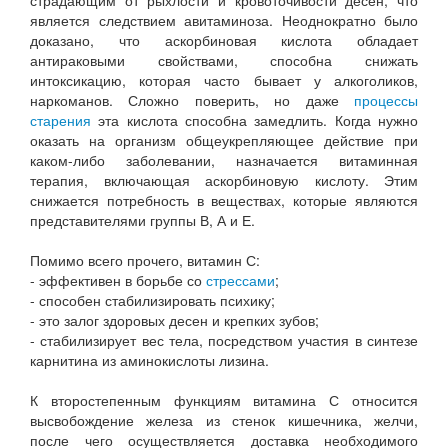
страдающим от рыхлости и кровоточивости десен, что
является следствием авитаминоза. Неоднократно было
доказано, что аскорбиновая кислота обладает
антираковыми свойствами, способна снижать
интоксикацию, которая часто бывает у алкоголиков,
наркоманов. Сложно поверить, но даже
процессы
старения
эта кислота способна замедлить. Когда нужно
оказать на организм общеукрепляющее действие при
каком-либо заболевании, назначается витаминная
терапия, включающая аскорбиновую кислоту. Этим
снижается потребность в веществах, которые являются
представителями группы В, А и Е.
Помимо всего прочего, витамин С:
- эффективен в борьбе со
стрессами
;
- способен стабилизировать психику;
- это залог здоровых десен и крепких зубов;
- стабилизирует вес тела, посредством участия в синтезе
карнитина из аминокислоты лизина.
К второстепенным функциям витамина С относится
высвобождение железа из стенок кишечника, желчи,
после чего осуществляется доставка необходимого