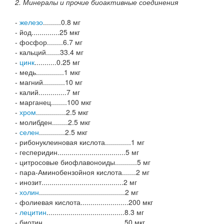
2. Минералы и прочие биоактивные соединения
-
железо
.........0.8 мг
- йод..............25 мкг
- фосфор........6.7 мг
- кальций.......33.4 мг
-
цинк
...........0.25 мг
- медь..............1 мкг
- магний...........10 мг
- калий..............7 мг
- марганец........100 мкг
-
хром
...............2.5 мкг
- молибден........2.5 мкг
-
селен
.............2.5 мкг
- рибонуклеиновая кислота.............1 мг
- гесперидин..................................5 мг
- цитросовые биофлавоноиды...........5 мг
- пара-Аминобензойноя кислота.......2 мг
- инозит.........................................2 мг
-
холин
...........................................2 мг
- фолиевая кислота........................200 мкг
-
лецитин
.......................................8.3 мг
- биотин.........................................50 мкг