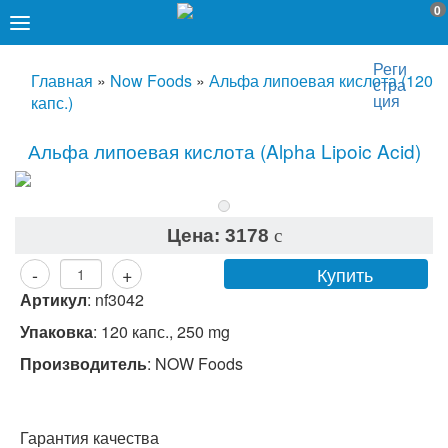
0
Реги
Главная
»
Now Foods
»
Альфа липоевая кислота (120
стра
ция
капс.)
Альфа липоевая кислота (Alpha Lipoic Acid)
Цена:
3178
c
Купить
-
+
Артикул
:
nf3042
Упаковка
: 120 капс., 250 mg
Производитель
:
NOW Foods
Гарантия качества