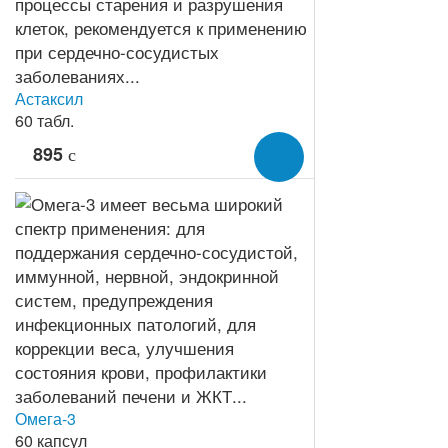
Астаксил
60 табл.
895
c
Омега-3
60 капсул