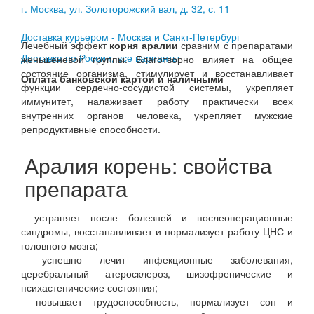
г. Москва, ул. Золоторожский вал, д. 32, с. 11
Доставка курьером - Москва и Санкт-Петербург
Лечебный эффект
корня аралии
сравним с препаратами
Доставка по России, все варианты
женьшеневой группы. Благотворно влияет на общее
состояние организма, стимулирует и восстанавливает
Оплата банковской картой и наличными
функции сердечно-сосудистой системы, укрепляет
иммунитет, налаживает работу практически всех
внутренних органов человека, укрепляет мужские
репродуктивные способности.
Аралия корень: свойства
препарата
- устраняет после болезней и послеоперационные
синдромы, восстанавливает и нормализует работу ЦНС и
головного мозга;
- успешно лечит инфекционные заболевания,
церебральный атеросклероз, шизофренические и
психастенические состояния;
- повышает трудоспособность, нормализует сон и