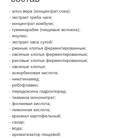
- алоэ вера (концентрат сока);
- экстракт гриба чаги;
- концентрат комбучи;
- гуммиарабик (пищевые волокна);
- инулин;
- экстракт овса сухой;
- ржаные хлопья ферментированные;
- овсяные хлопья ферментированные;
- рисовые хлопья ферментированные;
- овсяные хлопья;
- аскорбиновая кислота;
- никотинамид;
- рибофлавин;
- пиридоксина гидрохлорид;
- тиамина мононитрат;
- фолиевая кислота;
- лимонная кислота;
- крахмал картофельный;
- сахар;
- вода;
- ароматизатор пищевой;