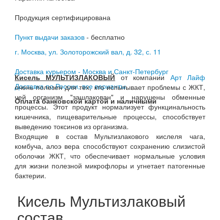
Продукция сертифицирована
Пункт выдачи заказов
- бесплатно
г. Москва, ул. Золоторожский вал, д. 32, с. 11
Доставка курьером - Москва и Санкт-Петербург
Кисель МУЛЬТИЗЛАКОВЫЙ
от компании
Арт Лайф
Доставка по России, все варианты
очень полезен для тех, кто испытывает проблемы с ЖКТ,
чей организм "зашлакован" и нарушены обменные
Оплата банковской картой и наличными
процессы. Этот продукт нормализует функцинальность
кишечника, пищеварительные процессы, способствует
выведению токсинов из организма.
Входящие в состав Мультизлакового кислеля чага,
комбуча, алоэ вера способствуют сохранению слизистой
оболочки ЖКТ, что обеспечивает нормальные условия
для жизни полезной микрофлоры и угнетает патогенные
бактерии.
Кисель Мультизлаковый
состав