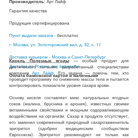
Производитель
:
Арт Лайф
Гарантия качества
Продукция сертифицирована
Пункт выдачи заказов
- бесплатно
г. Москва, ул. Золоторожский вал, д. 32, с. 11
Доставка курьером - Москва и Санкт-Петербург
Кисель Полезные ягоды
— особый продукт для
Доставка по России, все варианты
диетического питания, разработанный специалистами
компании
Арт Лайф
. Его задача — помочь тем, кто
Оплата банковской картой и наличными
проводит программу по снижению массы тела и пытается
контролировать показатели уровня сахара крови.
Основу киселя составляет микс натуральных ягодных
соков (малина, брусника и арония), известных своими
витаминными свойствами и мощным оздоравливающим
воздействием на организм. Сахар в продукте отсутствует,
его заменил современный природный сахарозаменитель
эритритол (одобрен медицинским сообществом
Евросоюза). Эритритол рекомендуют не только как