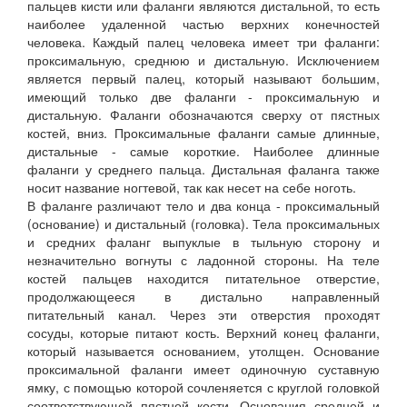
пальцев кисти или фаланги являются дистальной, то есть
наиболее удаленной частью верхних конечностей
человека. Каждый палец человека имеет три фаланги:
проксимальную, среднюю и дистальную. Исключением
является первый палец, который называют большим,
имеющий только две фаланги - проксимальную и
дистальную. Фаланги обозначаются сверху от пястных
костей, вниз. Проксимальные фаланги самые длинные,
дистальные - самые короткие. Наиболее длинные
фаланги у среднего пальца. Дистальная фаланга также
носит название ногтевой, так как несет на себе ноготь.
В фаланге различают тело и два конца - проксимальный
(основание) и дистальный (головка). Тела проксимальных
и средних фаланг выпуклые в тыльную сторону и
незначительно вогнуты с ладонной стороны. На теле
костей пальцев находится питательное отверстие,
продолжающееся в дистально направленный
питательный канал. Через эти отверстия проходят
сосуды, которые питают кость. Верхний конец фаланги,
который называется основанием, утолщен. Основание
проксимальной фаланги имеет одиночную суставную
ямку, с помощью которой сочленяется с круглой головкой
соответствующей пястной кости. Основания средней и