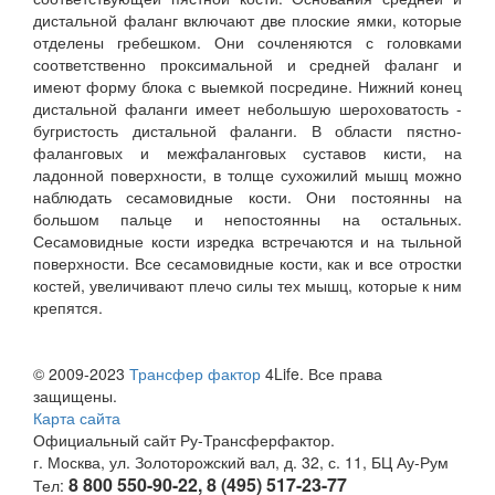
дистальной фаланг включают две плоские ямки, которые
отделены гребешком. Они сочленяются с головками
соответственно проксимальной и средней фаланг и
имеют форму блока с выемкой посредине. Нижний конец
дистальной фаланги имеет небольшую шероховатость -
бугристость дистальной фаланги. В области пястно-
фаланговых и межфаланговых суставов кисти, на
ладонной поверхности, в толще сухожилий мышц можно
наблюдать сесамовидные кости. Они постоянны на
большом пальце и непостоянны на остальных.
Сесамовидные кости изредка встречаются и на тыльной
поверхности. Все сесамовидные кости, как и все отростки
костей, увеличивают плечо силы тех мышц, которые к ним
крепятся.
© 2009-2023
Трансфер фактор
4Life. Все права
защищены.
Карта сайта
Официальный сайт Ру-Трансферфактор.
г. Москва, ул. Золоторожский вал, д. 32, с. 11, БЦ Ау-Рум
8 800 550-90-22, 8 (495) 517-23-77
Тел: