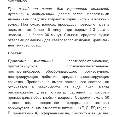
симптомов.
При выпадении волос, для укрепления волосяной
луковицы и активизации роста волос.
Массажными
движениями средство втирают в корни чистых и влажных
волос. При сухих волосах процедуру повторяют раз в
неделю - не более 15 минут, при жирных 2-3 раза в
неделю - не более 30 минут. Смывать средство лучше
отварами ромашки - для светловолосых людей, крапивы -
для темноволосых.
Состав:
Прополис пчелиный
- противобактериальное,
противовирусное, противовоспалительное,
противогрибковое, обезболивающее, противозудное,
дезодорирующее действие, придает анестезирующие
свойства. Прополис не имеет постоянного состава, он
отличается в зависимости от вида пчел, места
расположения ульев, климата, растений, с которых
производился сбор клейких веществ. Содержит около 50
компонентов, процентное содержание которых
варьируется. К ним относятся: витамины (E, C, PP, группы
B, провитамин A), эфирные масла, смолистые вещества,