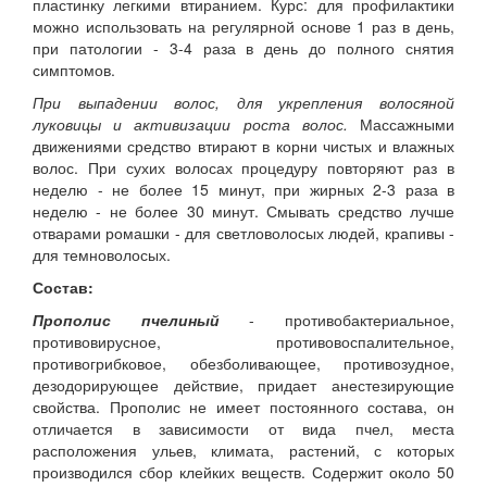
пластинку легкими втиранием. Курс: для профилактики
можно использовать на регулярной основе 1 раз в день,
при патологии - 3-4 раза в день до полного снятия
симптомов.
При выпадении волос, для укрепления волосяной
луковицы и активизации роста волос.
Массажными
движениями средство втирают в корни чистых и влажных
волос. При сухих волосах процедуру повторяют раз в
неделю - не более 15 минут, при жирных 2-3 раза в
неделю - не более 30 минут. Смывать средство лучше
отварами ромашки - для светловолосых людей, крапивы -
для темноволосых.
Состав:
Прополис пчелиный
- противобактериальное,
противовирусное, противовоспалительное,
противогрибковое, обезболивающее, противозудное,
дезодорирующее действие, придает анестезирующие
свойства. Прополис не имеет постоянного состава, он
отличается в зависимости от вида пчел, места
расположения ульев, климата, растений, с которых
производился сбор клейких веществ. Содержит около 50