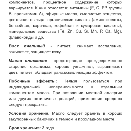
компонентов, процентное содержание которых
варьируется. К ним относятся: витамины (E, C, PP, группы
B, провитамин A), эфирные масла, смолистые вещества,
цветочная пыльца, органические кислоты (аминокислоты,
бензойная, коричная, кофейная и кумаровая кислоты),
минеральные вещества (Fe, Zn, Cu, Si, Mn, P, Ca, Mg),
флавоноиды и др.
Воск пчелиный
- питает, снимает воспаление,
заживляет, защищает кожу.
Масло оливковое
- предотвращает преждевременное
старение организма, хорошо увлажняет, выравнивает
цвет, питает, обладает ранозаживляющим эффектом.
Побочные эффекты:
Нельзя пользоваться при
индивидуальной непереносимости к отдельным
компонентам масла. При появлении местной аллергии
или других нетипичных реакций, применение средства
следует прекратить.
Условия хранения.
Масло следует хранить в хорошо
закупоренных баночках в темном и прохладном месте.
Срок хранения:
3 года.