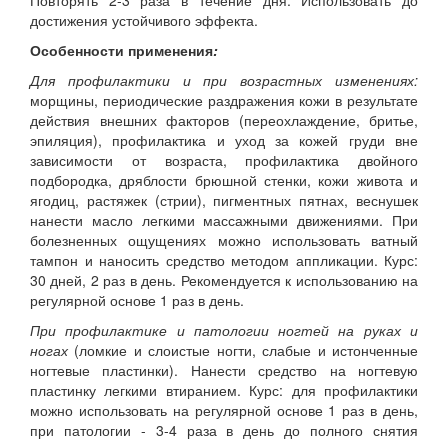
Повторять 2-3 раза в течение дня. Использовать до
достижения устойчивого эффекта.
Особенности применения
:
Для профилактики и при возрастных изменениях:
морщины, периодические раздражения кожи в результате
действия внешних факторов (переохлаждение, бритье,
эпиляция), профилактика и уход за кожей груди вне
зависимости от возраста, профилактика двойного
подбородка, дряблости брюшной стенки, кожи живота и
ягодиц, растяжек (стрии), пигментных пятнах, веснушек
нанести масло легкими массажными движениями. При
болезненных ощущениях можно использовать ватный
тампон и наносить средство методом аппликации. Курс:
30 дней, 2 раз в день. Рекомендуется к использованию на
регулярной основе 1 раз в день.
При профилактике и патологии
ногтей на руках и
ногах
(ломкие и слоистые ногти, слабые и истонченные
ногтевые пластинки). Нанести средство на ногтевую
пластинку легкими втиранием. Курс: для профилактики
можно использовать на регулярной основе 1 раз в день,
при патологии - 3-4 раза в день до полного снятия