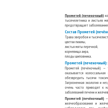
Прометей (печеночный)
ко
тысячелетника и листьев м
предотвращает заболевания 
Состав Прометей (печён
Трава зверобоя и тысячелист
цветки пижмы,
листья мяты перечной,
корневища аира,
плоды шиповника.
Прометей (печеночный):
Прометей (печёночный) — 
оказывается колоссальная
обезвредить тысячи токсич
Загрязненная экология и не
очень часто приводят к н
заболеваний печени и желче
Прометей (печёночный)
— 
желчеобразования и желче