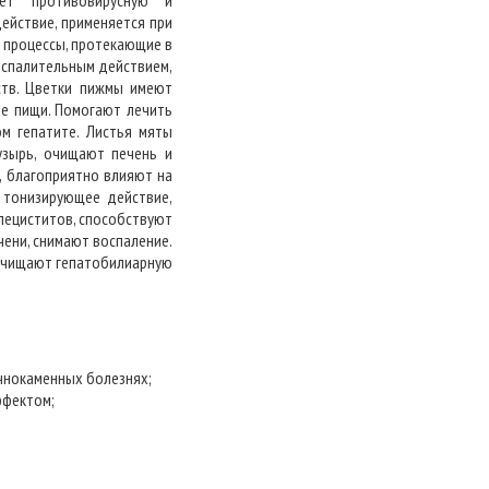
ет противовирусную и
ействие, применяется при
 процессы, протекающие в
оспалительным действием,
ств. Цветки пижмы имеют
ие пищи. Помогают лечить
м гепатите. Листья мяты
узырь, очищают печень и
 благоприятно влияют на
 тонизирующее действие,
лециститов, способствуют
ени, снимают воспаление.
 очищают гепатобилиарную
чнокаменных болезнях;
ффектом;