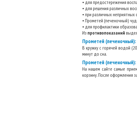
• для предостережения воспа
• для решения различных во
• при различных неприятных с
• Прометей (печеночный) чуд
• для профилактики образова
Из
противопоказаний
выдел
Прометей (печеночный):
В кружку с горячей водой (2
минут до сна.
Прометей (печеночный): 
На нашем сайте самые прие
корзину. После оформления з