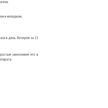
желчи;
ом и желудком;
аза в день. Вечером за 15
ростым занесением его в
епарата.