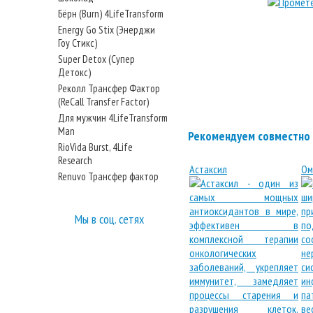
Бёрн (Burn) 4LifeTransform
Energy Go Stix (Энерджи
Гоу Стикс)
Super Detox (Супер
Детокс)
Реколл Трансфер Фактор
(ReCall Transfer Factor)
Для мужчин 4LifeTransform
Man
Рекомендуем совместно 
RioVida Burst, 4Life
Research
Астаксил
Ом
Renuvo Трансфер фактор
Мы в соц. сетях