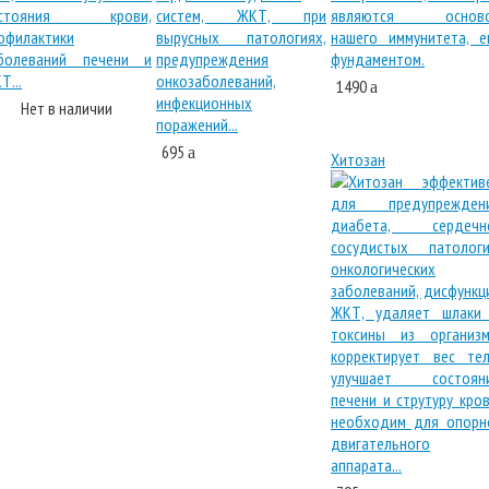
1490
a
Нет в наличии
695
a
Хитозан