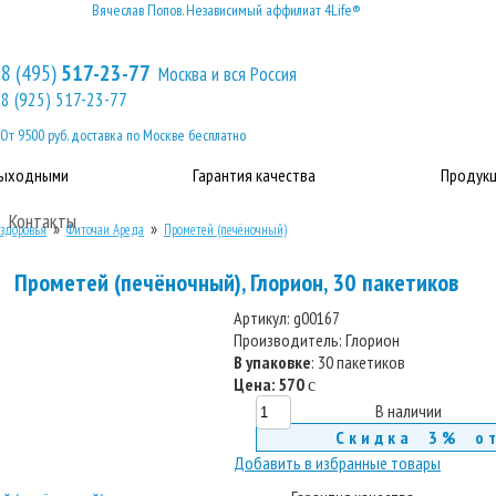
Вячеслав Попов. Независимый аффилиат 4Life®
8 (495)
517-23-77
Москва и вся Россия
8 (925) 517-23-77
От 9500 руб. доставка по Москве бесплатно
выходными
Гарантия качества
Продукц
Контакты
»
»
здоровья
Фиточаи Ареда
Прометей (печёночный)
Прометей (печёночный), Глорион, 30 пакетиков
Артикул:
g00167
Производитель:
Глорион
В упаковке
: 30 пакетиков
Цена:
570
c
В наличии
Скидка 3% о
Добавить в избранные товары