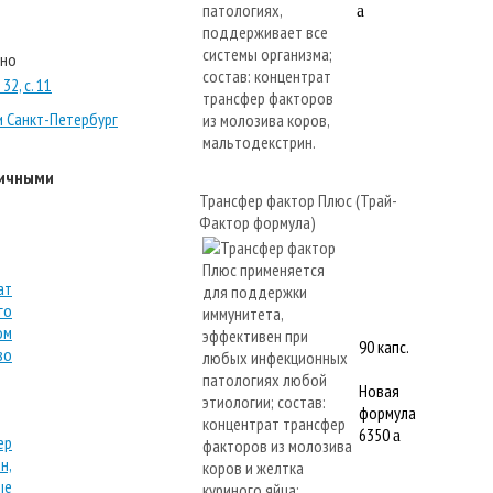
a
тно
32, с. 11
и Санкт-Петербург
личными
Трансфер фактор Плюс (Трай-
Фактор формула)
90 капс.
Новая
формула
6350
a