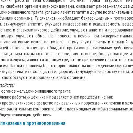
кциях работы гепатобилиарной системы. Трава зверобоя име
ть, снабжает организм антиоксидантами, оказывает ранозаживляющее д
очно-кишечного тракта, успешно лечит гепатит и другие воспалительные
функции организма. Тысячелистник обладает бактерицидным и противов
и, стимулирует аппетит, улучшает пищеварение и всасываемость веще
онное, и спазмолитическое действие, улучшают аппетит и перевариван
 пузыря, улучшают обменные процессы в печени при экспериментально
ставе активные вещества, которые стимулируют печень и желчный п
мней из желчного пузыря, обладают противовоспалительным действием,
невища аира оказывают желчегонное, глистогонное, болеутоляющее и
ого желудка, являются хорошим средством при лечении гепатитов и хо
изма. Плоды шиповника благотворно влияют на поврежденные клетки печ
зму при гепатите, холецистите, циррозе, стимулируют выработку желчи,
в, способствуют оздоровлению всего организма.
войства:
е органов желудочно-кишечного тракта;
вление работы кишечника и подавляет в нем процессы гниения;
ак профилактическое средство при различных повреждениях печени и жел
 счет растительных компонентов обладает мощным антибактериальным э
общеукрепляющим действием.
 показания и противопоказания