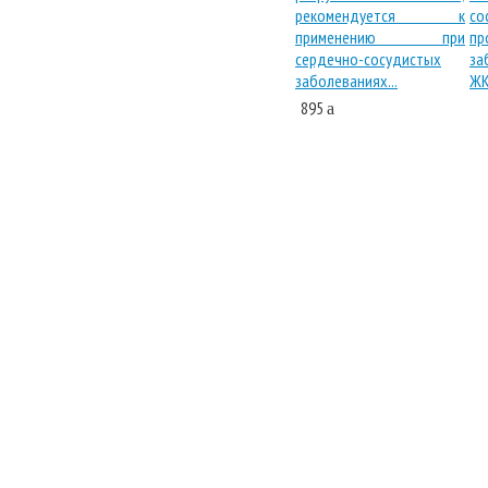
895
a