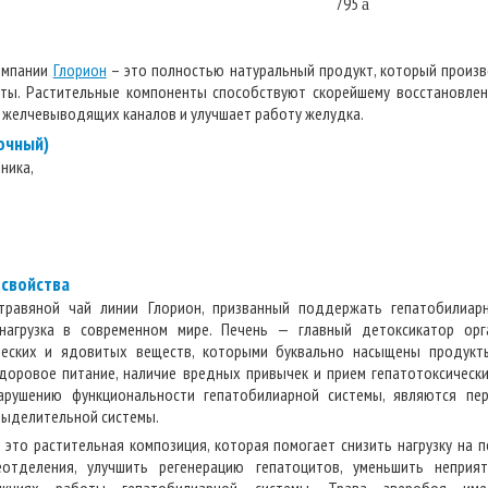
795
a
мпании
Глорион
– это полностью натуральный продукт, который произв
яты. Растительные компоненты способствуют скорейшему восстановлен
желчевыводящих каналов и улучшает работу желудка.
очный)
ника,
 свойства
травяной чай линии Глорион, призванный поддержать гепатобилиарн
 нагрузка в современном мире. Печень — главный детоксикатор орг
еских и ядовитых веществ, которыми буквально насыщены продукты
здоровое питание, наличие вредных привычек и прием гепатотоксическ
арушению функциональности гепатобилиарной системы, являются пе
выделительной системы.
это растительная композиция, которая помогает снизить нагрузку на п
отделения, улучшить регенерацию гепатоцитов, уменьшить неприя