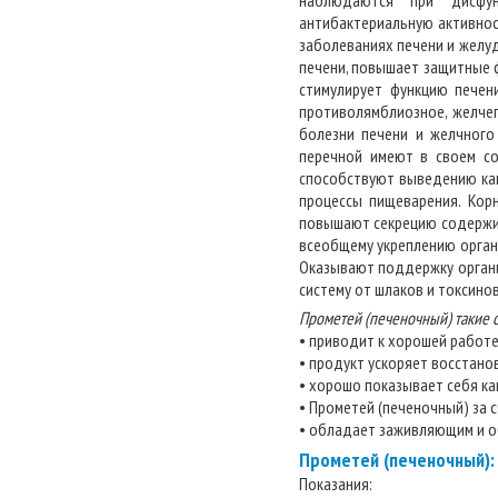
наблюдаются при дисфун
антибактериальную активнос
заболеваниях печени и желуд
печени, повышает защитные 
стимулирует функцию печен
противолямблиозное, желчег
болезни печени и желчного
перечной имеют в своем со
способствуют выведению ка
процессы пищеварения. Кор
повышают секрецию содержим
всеобщему укреплению орган
Оказывают поддержку органи
систему от шлаков и токсино
Прометей (печеночный) такие с
• приводит к хорошей работ
• продукт ускоряет восстано
• хорошо показывает себя к
• Прометей (печеночный) за
• обладает заживляющим и 
Прометей (печеночный):
Показания: