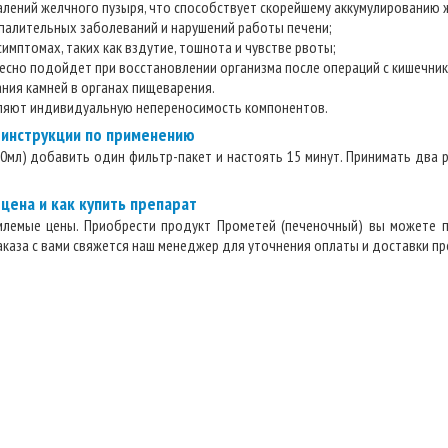
лений желчного пузыря, что способствует скорейшему аккумулированию 
спалительных заболеваний и нарушений работы печени;
имптомах, таких как вздутие, тошнота и чувстве рвоты;
есно подойдет при восстановлении организма после операций с кишечник
ния камней в органах пищеварения.
яют индивидуальную непереносимость компонентов.
 инструкции по применению
00мл) добавить один фильтр-пакет и настоять 15 минут. Принимать два р
цена и как купить препарат
млемые цены. Приобрести продукт Прометей (печеночный) вы можете п
аказа с вами свяжется наш менеджер для уточнения оплаты и доставки пр