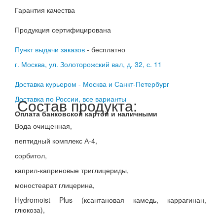
Гарантия качества
Продукция сертифицирована
Пункт выдачи заказов
- бесплатно
г. Москва, ул. Золоторожский вал, д. 32, с. 11
Доставка курьером - Москва и Санкт-Петербург
Доставка по России, все варианты
Состав продукта:
Оплата банковской картой и наличными
Вода очищенная,
пептидный комплекс А-4,
сорбитол,
каприл-каприновые триглицериды,
моностеарат глицерина,
Hydromoist Plus (ксантановая камедь, каррагинан,
глюкоза),