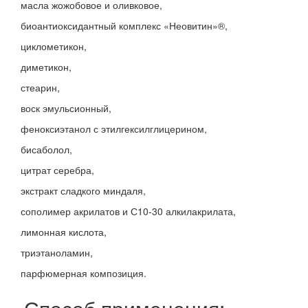
масла жожобовое и оливковое,
биоантиоксидантный комплекс «Неовитин»®,
циклометикон,
диметикон,
стеарин,
воск эмульсионный,
феноксиэтанол с этилгексилглицерином,
бисаболол,
цитрат серебра,
экстракт сладкого миндаля,
сополимер акрилатов и С10-30 алкилакрилата,
лимонная кислота,
триэтаноламин,
парфюмерная композиция.